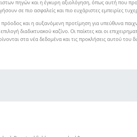
όπιστων πηγών και η έγκυρη αξιολόγηση, όπως αυτή που πρ
ηγήσουν σε πιο ασφαλείς και πιο ευχάριστες εμπειρίες τυχε
ή πρόοδος και η αυξανόμενη προτίμηση για υπεύθυνα παιχ
επιλογή διαδικτυακού καζίνο. Οι παίκτες και οι επιχειρημ
ίνονται στα νέα δεδομένα και τις προκλήσεις αυτού του δ