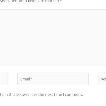
ished.
Required fields are marked
*
Email*
Web
e in this browser for the next time I comment.