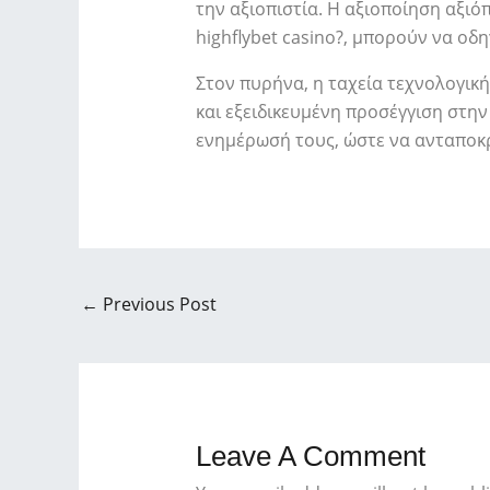
την αξιοπιστία. Η αξιοποίηση αξι
highflybet casino?, μπορούν να οδ
Στον πυρήνα, η ταχεία τεχνολογικ
και εξειδικευμένη προσέγγιση στην 
ενημέρωσή τους, ώστε να ανταποκρ
←
Previous Post
Leave A Comment