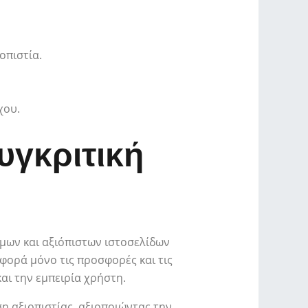
οπιστία.
χου.
υγκριτική
μων και αξιόπιστων ιστοσελίδων
αφορά μόνο τις προσφορές και τις
και την εμπειρία χρήστη.
ση αξιοπιστίας, αξιοποιώντας την