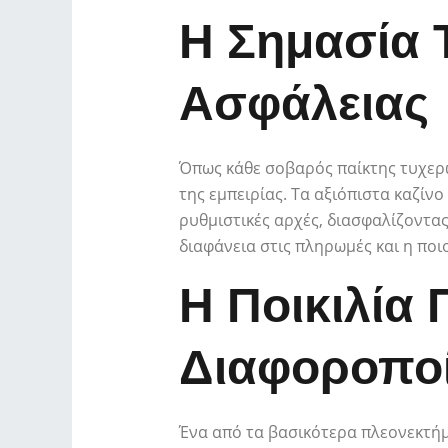
Η Σημασία Τ
Ασφάλειας
Όπως κάθε σοβαρός παίκτης τυχερών
της εμπειρίας. Τα αξιόπιστα καζί
ρυθμιστικές αρχές, διασφαλίζοντα
διαφάνεια στις πληρωμές και η πο
Η Ποικιλία 
Διαφοροπο
Ένα από τα βασικότερα πλεονεκτήμ