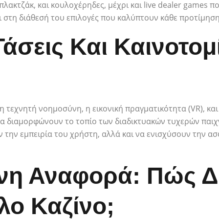
πλακτζάκ, και κουλοχέρηδες, μέχρι και live dealer games 
ει στη διάθεσή του επιλογές που καλύπτουν κάθε προτίμηση
Τάσεις Και Καινοτομ
 η τεχνητή νοημοσύνη, η εικονική πραγματικότητα (VR), κ
α διαμορφώνουν το τοπίο των διαδικτυακών τυχερών παιχνι
 την εμπειρία του χρήστη, αλλά και να ενισχύσουν την ασ
ένη Αναφορά: Πώς Δ
λο Καζίνο;