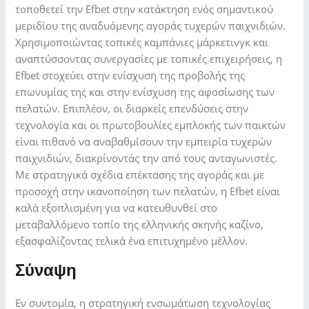
τοποθετεί την Efbet στην κατάκτηση ενός σημαντικού
μεριδίου της αναδυόμενης αγοράς τυχερών παιχνιδιών.
Χρησιμοποιώντας τοπικές καμπάνιες μάρκετινγκ και
αναπτύσσοντας συνεργασίες με τοπικές επιχειρήσεις, η
Efbet στοχεύει στην ενίσχυση της προβολής της
επωνυμίας της και στην ενίσχυση της αφοσίωσης των
πελατών. Επιπλέον, οι διαρκείς επενδύσεις στην
τεχνολογία και οι πρωτοβουλίες εμπλοκής των παικτών
είναι πιθανό να αναβαθμίσουν την εμπειρία τυχερών
παιχνιδιών, διακρίνοντάς την από τους ανταγωνιστές.
Με στρατηγικά σχέδια επέκτασης της αγοράς και με
προσοχή στην ικανοποίηση των πελατών, η Efbet είναι
καλά εξοπλισμένη για να κατευθυνθεί στο
μεταβαλλόμενο τοπίο της ελληνικής σκηνής καζίνο,
εξασφαλίζοντας τελικά ένα επιτυχημένο μέλλον.
Σύναψη
Εν συντομία, η στρατηγική ενσωμάτωση τεχνολογίας