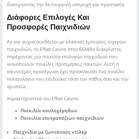
διατηρώντας την λειτουργική υπεροχή και προστασία.
Διάφορες Επιλογές Και
Προσφορές Παιχνιδιών
Αν και συχνά συνδέεται με κλασικές εμπειρίες τυχερών
παιχνιδιών, το Efbet Casino στην Ελλάδα διακρίνεται
παρέχοντας μια ποικιλία επιλογών παιχνιδιού που
ικανοποιούν ποικίλες προτιμήσεις παικτών. Αυτή η
καινοτόμος προσέγγιση έχει προσελκύσει ένα ποικίλο
πελατολόγιο που επιδιώκει τόσο τον πάθος όσο και την
αριστεία.
Χαρακτηριστικά του Efbet Casino:
Ποικιλία κουλοχέρηδων
Ποικιλία επιτραπέζιων παιχνιδιών
Παιχνίδια με ζωντανούς ντίλερ