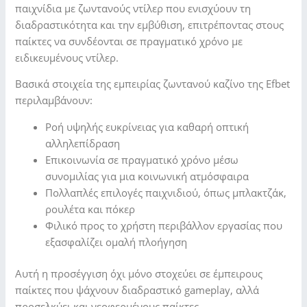
παιχνίδια με ζωντανούς ντίλερ που ενισχύουν τη
διαδραστικότητα και την εμβύθιση, επιτρέποντας στους
παίκτες να συνδέονται σε πραγματικό χρόνο με
ειδικευμένους ντίλερ.
Βασικά στοιχεία της εμπειρίας ζωντανού καζίνο της Efbet
περιλαμβάνουν:
Ροή υψηλής ευκρίνειας για καθαρή οπτική
αλληλεπίδραση
Επικοινωνία σε πραγματικό χρόνο μέσω
συνομιλίας για μια κοινωνική ατμόσφαιρα
Πολλαπλές επιλογές παιχνιδιού, όπως μπλακτζάκ,
ρουλέτα και πόκερ
Φιλικό προς το χρήστη περιβάλλον εργασίας που
εξασφαλίζει ομαλή πλοήγηση
Αυτή η προσέγγιση όχι μόνο στοχεύει σε έμπειρους
παίκτες που ψάχνουν διαδραστικό gameplay, αλλά
προσελκύει και νεοφερμένους παίκτες,