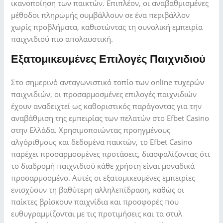
ικανοποίηση των παικτών. Επιπλέον, οι αναβαθμισμένες
μέθοδοι πληρωμής συμβάλλουν σε ένα περιβάλλον
χωρίς προβλήματα, καθιστώντας τη συνολική εμπειρία
παιχνιδιού πιο απολαυστική.
Εξατομικευμένες Επιλογές Παιχνιδιού
Στο σημερινό ανταγωνιστικό τοπίο των online τυχερών
παιχνιδιών, οι προσαρμοσμένες επιλογές παιχνιδιών
έχουν αναδειχτεί ως καθοριστικός παράγοντας για την
αναβάθμιση της εμπειρίας των πελατών στο Efbet Casino
στην Ελλάδα. Χρησιμοποιώντας προηγμένους
αλγόριθμους και δεδομένα παικτών, το Efbet Casino
παρέχει προσαρμοσμένες προτάσεις, διασφαλίζοντας ότι
το διαδρομή παιχνιδιού κάθε χρήστη είναι μοναδικά
προσαρμοσμένο. Αυτές οι εξατομικευμένες εμπειρίες
ενισχύουν τη βαθύτερη αλληλεπίδραση, καθώς οι
παίκτες βρίσκουν παιχνίδια και προσφορές που
ευθυγραμμίζονται με τις προτιμήσεις και τα στυλ