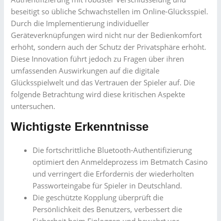
beseitigt so übliche Schwachstellen im Online-Glücksspiel.
Durch die Implementierung individueller
Geräteverknüpfungen wird nicht nur der Bedienkomfort
erhöht, sondern auch der Schutz der Privatsphäre erhöht.
Diese Innovation führt jedoch zu Fragen über ihren
umfassenden Auswirkungen auf die digitale
Glücksspielwelt und das Vertrauen der Spieler auf. Die
folgende Betrachtung wird diese kritischen Aspekte
untersuchen.
Wichtigste Erkenntnisse
Die fortschrittliche Bluetooth-Authentifizierung
optimiert den Anmeldeprozess im Betmatch Casino
und verringert die Erfordernis der wiederholten
Passworteingabe für Spieler in Deutschland.
Die geschützte Kopplung überprüft die
Persönlichkeit des Benutzers, verbessert die