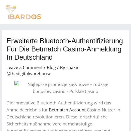
Skip
Post
MAI
to
navigation
MEN
content
Erweiterte Bluetooth-Authentifizierung
Für Die Betmatch Casino-Anmeldung
In Deutschland
Leave a Comment
/
Blog
/ By
shakir
@thedigitalwarehouse
Die innovative Bluetooth-Authentifizierung wird das
Anmeldeerlebnis für
Betmatch Account
Casino-Nutzer in
Deutschland revolutionieren. Diese fortschrittliche
Sicherheitsmaßnahme vereint mehrstufige
Authentifizierung mit robuster Verschlüsselung und