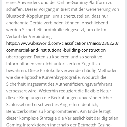
eines Anwenders und der Online-Gaming-Plattform zu
schaffen. Dieser Vorgang initiiert mit der Generierung von
Bluetooth-Kopplungen, um sicherzustellen, dass nur
anerkannte Geräte verbinden können. Anschließend
werden Sicherheitsprotokolle eingesetzt, um die im
Verlauf der Verbindung
https://www.ibisworld.com/classifications/naics/236220/
commercial-and-institutional-building-construction
übertragenen Daten zu kodieren und so sensitive
Informationen vor nicht autorisiertem Zugriff zu
bewahren. Diese Protokolle verwenden häufig Methoden
wie die elliptische Kurvenkryptografie, wodurch die
Sicherheit insgesamt des Authentifizierungsverfahrens
verbessert wird. Weiterhin reduziert die flexible Natur
dieser Kopplungen die Bedrohungen unveränderlicher
Schlüssel und erschwert es Angreifern deutlich,
Benutzerkonten zu kompromittieren. Am Ende festigt
dieser komplexe Strategie die Verlässlichkeit der digitalen
Gaming-Interaktionen innerhalb der Betmatch Casino-