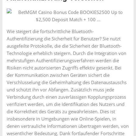
Wie steigert die fortschrittliche Bluetooth-
Authentifizierung die Sicherheit für Benutzer? Sie nutzt
ausgefeilte Protokolle, die die Sicherheit der Bluetooth-
Technologie erheblich steigern. Durch die Integration von
mehrstufigen Authentifizierungsverfahren werden die
Risiken nicht autorisierten Zugriffs effektiv gesenkt. Bei
der Kommunikation zwischen Geräten sichert die
Verschlüsselung die Geheimhaltung des Datenaustauschs
und schützt ihn vor Abfangen. Zusätzlich muss jede
Verbindung durch einen zuverlässigen Kopplungsprozess
verifiziert werden, um die Identifikation des Nutzers und
die Korrektheit des Geräts zu gewährleisten. Dies ist
insbesondere in Umgebungen wie Online-Spielen, in
denen vertrauliche Informationen übertragen werden, von
wesentlicher Bedeutung. Dank fortlaufender Fortschritte