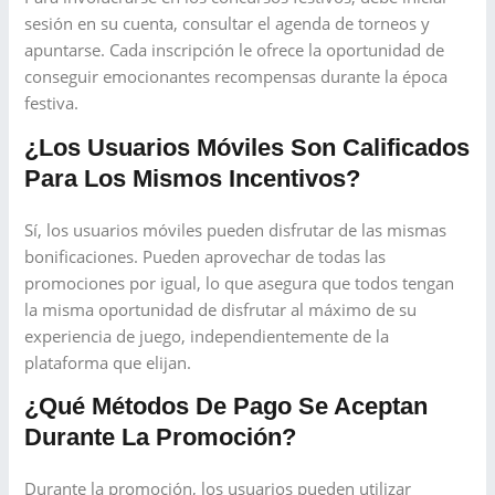
sesión en su cuenta, consultar el agenda de torneos y
apuntarse. Cada inscripción le ofrece la oportunidad de
conseguir emocionantes recompensas durante la época
festiva.
¿Los Usuarios Móviles Son Calificados
Para Los Mismos Incentivos?
Sí, los usuarios móviles pueden disfrutar de las mismas
bonificaciones. Pueden aprovechar de todas las
promociones por igual, lo que asegura que todos tengan
la misma oportunidad de disfrutar al máximo de su
experiencia de juego, independientemente de la
plataforma que elijan.
¿Qué Métodos De Pago Se Aceptan
Durante La Promoción?
Durante la promoción, los usuarios pueden utilizar