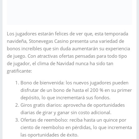
Los jugadores estarán felices de ver que, esta temporada
navideña, Stonevegas Casino presenta una variedad de
bonos increíbles que sin duda aumentarán su experiencia
de juego. Con atractivas ofertas pensadas para todo tipo
de jugador, el clima de Navidad nunca ha sido tan
gratificante:
Bono de bienvenida: los nuevos jugadores pueden
disfrutar de un bono de hasta el 200 % en su primer
depósito, lo que incrementará sus fondos.
Giros gratis diarios: aprovecha de oportunidades
diarias de girar y ganar sin costo adicional.
Ofertas de reembolso: reciba hasta un quince por
ciento de reembolso en pérdidas, lo que incrementa
las oportunidades de éxito.