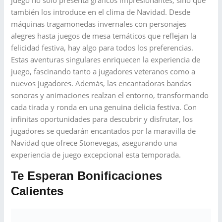
juego no solo presenta gráficos impresionantes, sino que
también los introduce en el clima de Navidad. Desde
máquinas tragamonedas invernales con personajes
alegres hasta juegos de mesa temáticos que reflejan la
felicidad festiva, hay algo para todos los preferencias.
Estas aventuras singulares enriquecen la experiencia de
juego, fascinando tanto a jugadores veteranos como a
nuevos jugadores. Además, las encantadoras bandas
sonoras y animaciones realzan el entorno, transformando
cada tirada y ronda en una genuina delicia festiva. Con
infinitas oportunidades para descubrir y disfrutar, los
jugadores se quedarán encantados por la maravilla de
Navidad que ofrece Stonevegas, asegurando una
experiencia de juego excepcional esta temporada.
Te Esperan Bonificaciones
Calientes