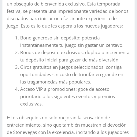
un obsequio de bienvenida exclusivo. Esta temporada
festiva, se presenta una impresionante variedad de bonos
diseñados para iniciar una fascinante experiencia de
juego. Esto es lo que les espera a los nuevos jugadores:
Bono generoso sin depósito: potencia
instantáneamente tu juego sin gastar un centavo.
Bonos de depósito exclusivos: duplica o incrementa
tu depósito inicial para gozar de más diversión.
Giros gratuitos en juegos seleccionados: consiga
oportunidades sin costo de triunfar en grande en
las tragamonedas más populares.
Acceso VIP a promociones: goce de acceso
prioritario a los siguientes eventos y premios
exclusivas.
Estos obsequios no solo mejoran la sensación de
entretenimiento, sino que también muestran el devoción
de Stonevegas con la excelencia, incitando a los jugadores