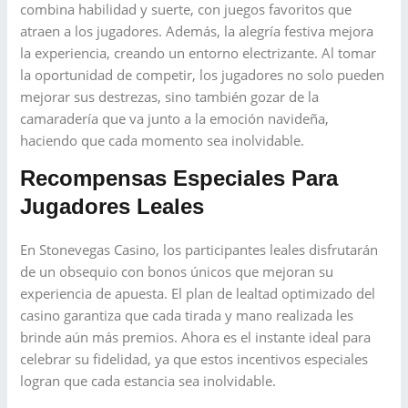
combina habilidad y suerte, con juegos favoritos que
atraen a los jugadores. Además, la alegría festiva mejora
la experiencia, creando un entorno electrizante. Al tomar
la oportunidad de competir, los jugadores no solo pueden
mejorar sus destrezas, sino también gozar de la
camaradería que va junto a la emoción navideña,
haciendo que cada momento sea inolvidable.
Recompensas Especiales Para
Jugadores Leales
En Stonevegas Casino, los participantes leales disfrutarán
de un obsequio con bonos únicos que mejoran su
experiencia de apuesta. El plan de lealtad optimizado del
casino garantiza que cada tirada y mano realizada les
brinde aún más premios. Ahora es el instante ideal para
celebrar su fidelidad, ya que estos incentivos especiales
logran que cada estancia sea inolvidable.