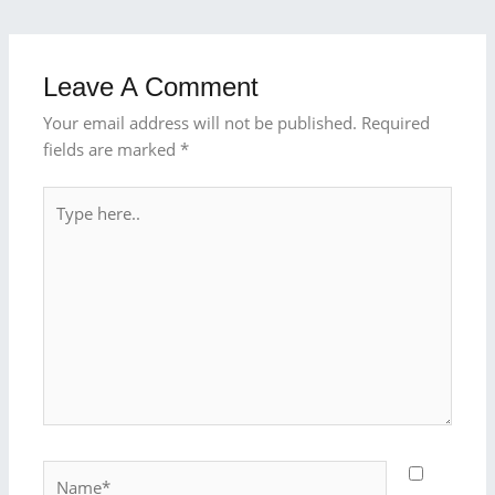
Leave A Comment
Your email address will not be published.
Required
fields are marked
*
Type
here..
Name*