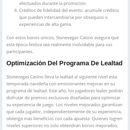
efectuados durante la promoción.
Créditos de fidelidad del evento: acumule créditos
que pueden intercambiarse por obsequios o
experiencias de alta gama.
Con estos bonos únicos, Stonevegas Casino asegura que
esta época festiva sea realmente inolvidable para sus
participantes.
Optimización Del Programa De Lealtad
Stonevegas Casino lleva la lealtad al siguiente nivel esta
temporada navideña con emocionantes mejoras en su
programa de lealtad. Este año, los jugadores leales podrán
disfrutar de premios exclusivas diseñadas para optimizar
su experiencia de juego. Los niveles mejorados garantizan
que cada jugador, independientemente de su experiencia,
obtenga más beneficios con cada apuesta. Quienes logren
niveles superiores no solo obtendrán bonos mejorados,