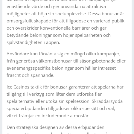
enastående värde och ger användarna attraktiva
möjligheter att höja sin spelupplevelse. Dessa bonusar är
omsorgsfullt skapade för att tillgodose en varierad publik
och överskrider konventionella barriärer och ger
betydande belöningar som höjer spelbarheten och
självständigheten i appen.
Användare kan förvänta sig en mängd olika kampanjer,
från generösa välkomstbonusar till säsongsbetonade eller
evenemangsspecifika belöningar som håller intresset
fräscht och spännande.
Ice Casinos taktik för bonusar garanterar att spelarna har
tillgång till verktyg som låter dem utforska fler
spelalternativ eller utöka sin spelsession. Skräddarsydda
specialerbjudanden tillgodoser olika spelsätt och val,
vilket främjar en inkluderande atmosfär.
Den strategiska designen av dessa erbjudanden