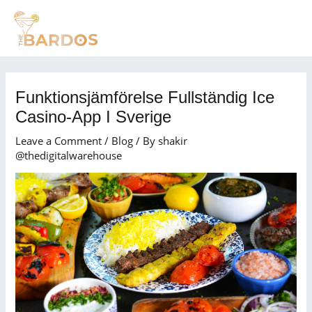
Skip
Post
MAI
to
navigation
MEN
content
Funktionsjämförelse Fullständig Ice
Casino-App I Sverige
Leave a Comment
/
Blog
/ By
shakir
@thedigitalwarehouse