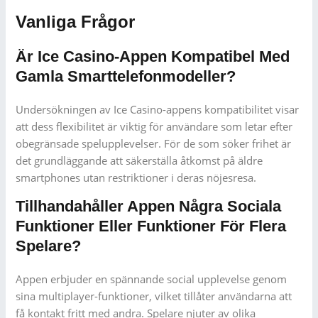
Vanliga Frågor
Är Ice Casino-Appen Kompatibel Med
Gamla Smarttelefonmodeller?
Undersökningen av Ice Casino-appens kompatibilitet visar
att dess flexibilitet är viktig för användare som letar efter
obegränsade spelupplevelser. För de som söker frihet är
det grundläggande att säkerställa åtkomst på äldre
smartphones utan restriktioner i deras nöjesresa.
Tillhandahåller Appen Några Sociala
Funktioner Eller Funktioner För Flera
Spelare?
Appen erbjuder en spännande social upplevelse genom
sina multiplayer-funktioner, vilket tillåter användarna att
få kontakt fritt med andra. Spelare njuter av olika