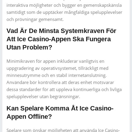
interaktiva möjligheter och bygger en gemenskapskänsla
samtidigt som de upptäcker mångfaldiga spelupplevelser
och prövningar gemensamt.
Vad Är De Minsta Systemkraven För
Att Ice Casino-Appen Ska Fungera
Utan Problem?
Minimikraven för appen inkluderar vanligtvis en
uppgradering av operativsystemet, tillräckligt med
minnesutrymme och en stabil internetanslutning.
Användare bör kontrollera att deras enhet motsvarar
dessa standarder för att uppleva kontinuerliga och livliga
spelupplevelser utan begränsningar.
Kan Spelare Komma Åt Ice Casino-
Appen Offline?
Spelare som önskar möjligheten att använda Ice Casino-