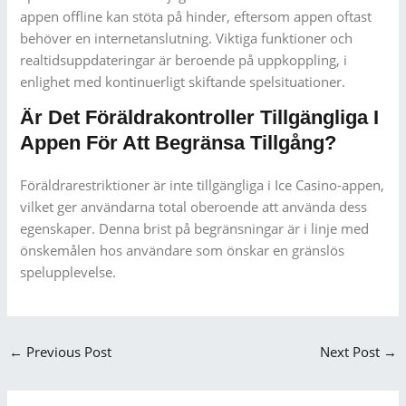
appen offline kan stöta på hinder, eftersom appen oftast
behöver en internetanslutning. Viktiga funktioner och
realtidsuppdateringar är beroende på uppkoppling, i
enlighet med kontinuerligt skiftande spelsituationer.
Är Det Föräldrakontroller Tillgängliga I
Appen För Att Begränsa Tillgång?
Föräldrarestriktioner är inte tillgängliga i Ice Casino-appen,
vilket ger användarna total oberoende att använda dess
egenskaper. Denna brist på begränsningar är i linje med
önskemålen hos användare som önskar en gränslös
spelupplevelse.
←
Previous Post
Next Post
→