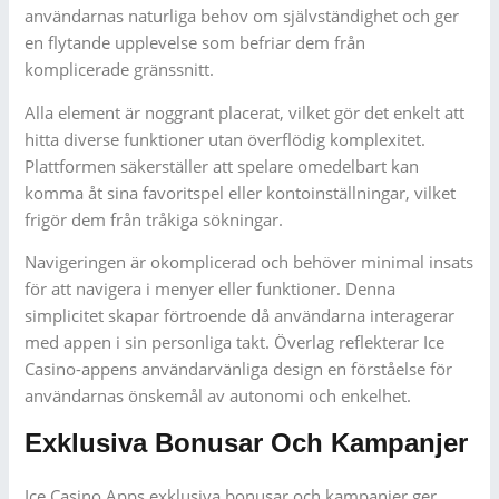
användarnas naturliga behov om självständighet och ger
en flytande upplevelse som befriar dem från
komplicerade gränssnitt.
Alla element är noggrant placerat, vilket gör det enkelt att
hitta diverse funktioner utan överflödig komplexitet.
Plattformen säkerställer att spelare omedelbart kan
komma åt sina favoritspel eller kontoinställningar, vilket
frigör dem från tråkiga sökningar.
Navigeringen är okomplicerad och behöver minimal insats
för att navigera i menyer eller funktioner. Denna
simplicitet skapar förtroende då användarna interagerar
med appen i sin personliga takt. Överlag reflekterar Ice
Casino-appens användarvänliga design en förståelse för
användarnas önskemål av autonomi och enkelhet.
Exklusiva Bonusar Och Kampanjer
Ice Casino Apps exklusiva bonusar och kampanjer ger