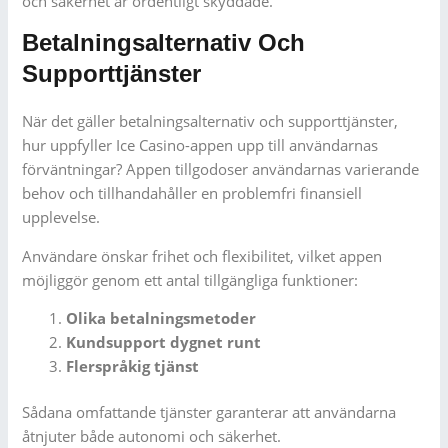
och säkerhet är ordentligt skyddade.
Betalningsalternativ Och
Supporttjänster
När det gäller betalningsalternativ och supporttjänster,
hur uppfyller Ice Casino-appen upp till användarnas
förväntningar? Appen tillgodoser användarnas varierande
behov och tillhandahåller en problemfri finansiell
upplevelse.
Användare önskar frihet och flexibilitet, vilket appen
möjliggör genom ett antal tillgängliga funktioner:
Olika betalningsmetoder
Kundsupport dygnet runt
Flerspråkig tjänst
Sådana omfattande tjänster garanterar att användarna
åtnjuter både autonomi och säkerhet.