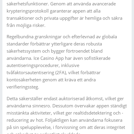
säkerhetsfunktioner. Genom att använda avancerade
krypteringsprotokoll garanterar appen att alla
transaktioner och privata uppgifter är hemliga och säkra
från möjliga risker.
Regelbundna granskningar och efterlevnad av globala
standarder förbättrar ytterligare deras robusta
säkerhetssystem och bygger förtroendet bland
användarna. Ice Casino App har även sofistikerade
autentiseringsprocedurer, inklusive
tvåfaktorsautentisering (2FA), vilket förbättrar
kontosäkerheten genom att kräva ett andra
verifieringssteg.
Detta säkerställer endast auktoriserad åtkomst, vilket ger
användarna sinnesro. Dessutom övervakar appen ständigt
misstänkta aktiviteter, vilket ger realtidsdetektering och -
reducering av hot. Följaktligen kan användarna fokusera
på sin spelupplevelse, i förvissning om att deras integritet