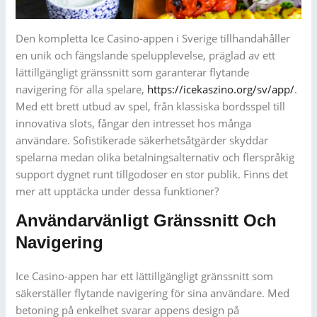
Den kompletta Ice Casino-appen i Sverige tillhandahåller
en unik och fängslande spelupplevelse, präglad av ett
lättillgängligt gränssnitt som garanterar flytande
navigering för alla spelare,
https://icekaszino.org/sv/app/
.
Med ett brett utbud av spel, från klassiska bordsspel till
innovativa slots, fångar den intresset hos många
användare. Sofistikerade säkerhetsåtgärder skyddar
spelarna medan olika betalningsalternativ och flerspråkig
support dygnet runt tillgodoser en stor publik. Finns det
mer att upptäcka under dessa funktioner?
Användarvänligt Gränssnitt Och
Navigering
Ice Casino-appen har ett lättillgängligt gränssnitt som
säkerställer flytande navigering för sina användare. Med
betoning på enkelhet svarar appens design på