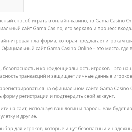
ный способ играть в онлайн-казино, то Gama Casino Onl
альный сайт Gama Casino, его зеркало и процесс входа
лайн-игровая платформа, которая предлагает игрокам ши
. Официальный сайт Gama Casino Online – это место, где
о, безопасность и конфиденциальность игроков – это н
пасность транзакций и защищает личные данные игроков
зарегистрироваться на официальном сайте Gama Casino O
ь форму регистрации и подтвердить свой аккаунт.
ти на сайт, используя ваш логин и пароль. Вам будет д
улетку и другие.
 выбор для игроков, которые ищут безопасный и надежны