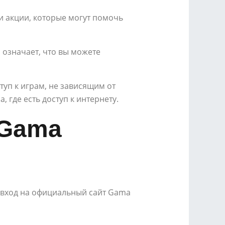
и акции, которые могут помочь
 означает, что вы можете
туп к играм, не зависящим от
 где есть доступ к интернету.
 Gama
н вход на официальный сайт Gama