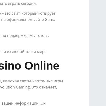
ать играть сегодня.
 – это сайт, который копирует
о на официальном сайте Gama
м по поддержке. Мы готовы
мя и из любой точки мира.
ino Online
ы, включая слоты, карточные игры
volution Gaming. Это означает,
ь вашей информации. Он