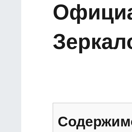
Официа
Зеркал
Содержим