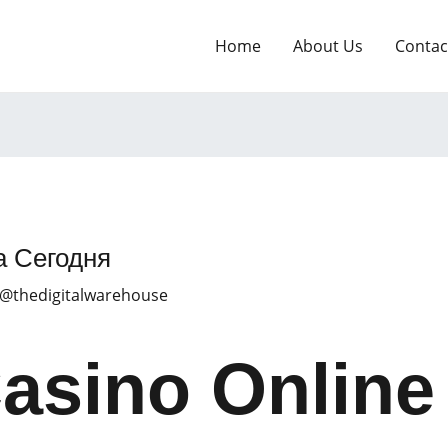
Home
About Us
Contac
а Сегодня
 @thedigitalwarehouse
sino Online