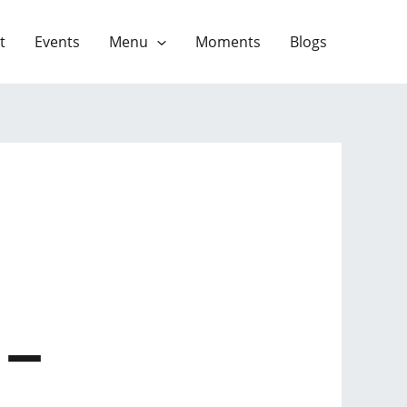
t
Events
Menu
Moments
Blogs
 –