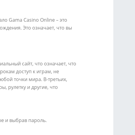
ало Gama Casino Online – это
ождения. Это означает, что вы
альный сайт, что означает, что
рокам доступ к играм, не
юбой точки мира. В-третьих,
ы, рулетку и другие, что
ые и выбрав пароль.