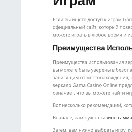
Играм
Если вы ищете доступ к играм Gam
официальный сайт, который позво
можете играть в любое время и из
Преимущества Исполь
Преимущества использования зерк
вы можете быть уверены в безопас
зависящим от местонахождения, чт
зеркало Gama Casino Online предл
означает, что вы можете найти иг
Вот несколько рекомендаций, кото
Вначале, вам нужно
казино гамм
Затем, вам нужно выбрать игру, к