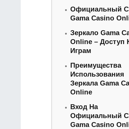
Официальный С
Gama Casino Onl
Зеркало Gama Ca
Online – Доступ 
Играм
Преимущества
Использования
Зеркала Gama Ca
Online
Вход На
Официальный С
Gama Casino Onl