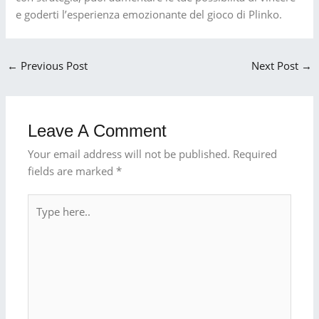
e goderti l’esperienza emozionante del gioco di Plinko.
←
Previous Post
Next Post
→
Leave A Comment
Your email address will not be published.
Required
fields are marked
*
Type
here..