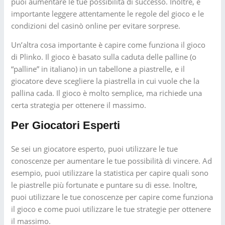
puoi aumentare le tue possibilità di successo. Inoltre, è
importante leggere attentamente le regole del gioco e le
condizioni del casinò online per evitare sorprese.
Un’altra cosa importante è capire come funziona il gioco
di Plinko. Il gioco è basato sulla caduta delle palline (o
“palline” in italiano) in un tabellone a piastrelle, e il
giocatore deve scegliere la piastrella in cui vuole che la
pallina cada. Il gioco è molto semplice, ma richiede una
certa strategia per ottenere il massimo.
Per Giocatori Esperti
Se sei un giocatore esperto, puoi utilizzare le tue
conoscenze per aumentare le tue possibilità di vincere. Ad
esempio, puoi utilizzare la statistica per capire quali sono
le piastrelle più fortunate e puntare su di esse. Inoltre,
puoi utilizzare le tue conoscenze per capire come funziona
il gioco e come puoi utilizzare le tue strategie per ottenere
il massimo.