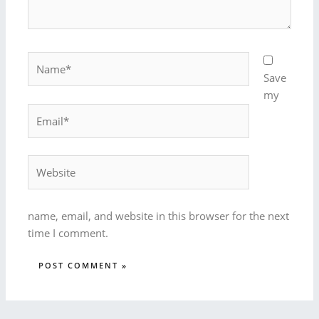
Name*
Save
my
Email*
Website
name, email, and website in this browser for the next
time I comment.