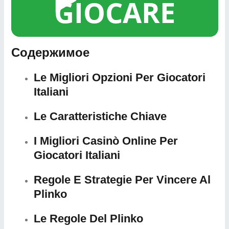
▶️
GIOCARE
Содержимое
Le Migliori Opzioni Per Giocatori
Italiani
Le Caratteristiche Chiave
I Migliori Casinò Online Per
Giocatori Italiani
Regole E Strategie Per Vincere Al
Plinko
Le Regole Del Plinko