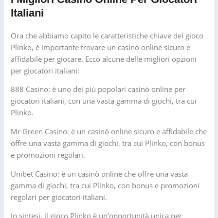
Italiani
Ora che abbiamo capito le caratteristiche chiave del gioco
Plinko, è importante trovare un casinò online sicuro e
affidabile per giocare. Ecco alcune delle migliori opzioni
per giocatori italiani:
888 Casino: è uno dei più popolari casinò online per
giocatori italiani, con una vasta gamma di giochi, tra cui
Plinko.
Mr Green Casino: è un casinò online sicuro e affidabile che
offre una vasta gamma di giochi, tra cui Plinko, con bonus
e promozioni regolari.
Unibet Casino: è un casinò online che offre una vasta
gamma di giochi, tra cui Plinko, con bonus e promozioni
regolari per giocatori italiani.
In sintesi, il gioco Plinko è un’opportunità unica per