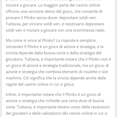
iniziare a giocare. La maggior parte dei casinò online
offrono una versione demo del gioco, che consente di
provare il Plinko senza dover depositare soldi veri.
Tuttavia, per vincere soldi veri, è necessario depositare
soldi veri e iniziare a giocare con una scommessa reale.
Ma come si vince al Plinko? La risposta è semplice:
vincendo! Il Plinko è un gioco di azione e strategia, e la
vincita dipende dalla buona sorte e dalla strategia del
giocatore. Tuttavia, è importante notare che il Plinko non è
un gioco di azione e strategia tradizionale, ma un gioco di
azione e strategia che combina elementi di roulette e slot
machine. Ciò significa che la vincita dipende anche dalle
regole del casinò online in cui si gioca.
Infine, è importante notare che il Plinko è un gioco di
azione e strategia che richiede una certa dose di buona
sorte. Tuttavia, è importante tenere conto delle recensioni
dei giocatori e delle valutazioni dei casinò online in cui si