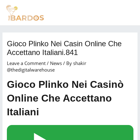
Skip
Post
MAI
to
navigation
MEN
content
Gioco Plinko Nei Casin Online Che
Accettano Italiani.841
Leave a Comment
/
News
/ By
shakir
@thedigitalwarehouse
Gioco Plinko Nei Casinò
Online Che Accettano
Italiani