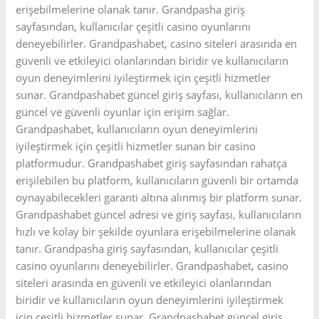
erişebilmelerine olanak tanır. Grandpasha giriş
sayfasından, kullanıcılar çeşitli casino oyunlarını
deneyebilirler. Grandpashabet, casino siteleri arasında en
güvenli ve etkileyici olanlarından biridir ve kullanıcıların
oyun deneyimlerini iyileştirmek için çeşitli hizmetler
sunar. Grandpashabet güncel giriş sayfası, kullanıcıların en
güncel ve güvenli oyunlar için erişim sağlar.
Grandpashabet, kullanıcıların oyun deneyimlerini
iyileştirmek için çeşitli hizmetler sunan bir casino
platformudur. Grandpashabet giriş sayfasından rahatça
erişilebilen bu platform, kullanıcıların güvenli bir ortamda
oynayabilecekleri garanti altına alınmış bir platform sunar.
Grandpashabet güncel adresi ve giriş sayfası, kullanıcıların
hızlı ve kolay bir şekilde oyunlara erişebilmelerine olanak
tanır. Grandpasha giriş sayfasından, kullanıcılar çeşitli
casino oyunlarını deneyebilirler. Grandpashabet, casino
siteleri arasında en güvenli ve etkileyici olanlarından
biridir ve kullanıcıların oyun deneyimlerini iyileştirmek
için çeşitli hizmetler sunar. Grandpashabet güncel giriş