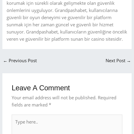
korumak için sürekli olarak gelişmekte olan güvenlik
önlemlerini uyguluyor. Grandpashabet, kullanıcılarına
güvenli bir oyun deneyimi ve güvenilir bir platform
sunmak için her zaman güncel ve güvenli bir hizmet
sunuyor. Grandpashabet, kullanıcıların güvenliğine öncelik
veren ve güvenilir bir platform sunan bir casino sitesidir.
←
Previous Post
Next Post
→
Leave A Comment
Your email address will not be published.
Required
fields are marked
*
Type
here..