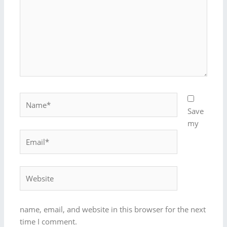
Name*
Save
my
Email*
Website
name, email, and website in this browser for the next
time I comment.