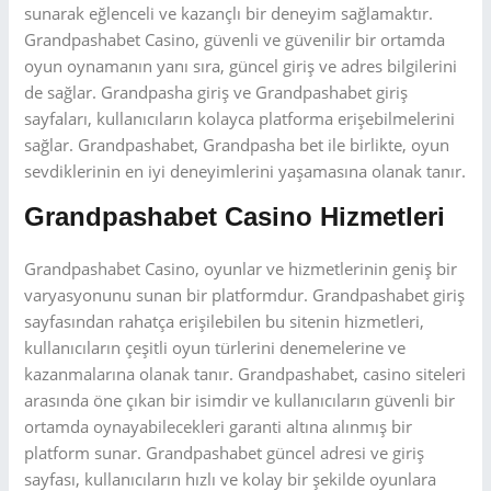
sunarak eğlenceli ve kazançlı bir deneyim sağlamaktır.
Grandpashabet Casino, güvenli ve güvenilir bir ortamda
oyun oynamanın yanı sıra, güncel giriş ve adres bilgilerini
de sağlar. Grandpasha giriş ve Grandpashabet giriş
sayfaları, kullanıcıların kolayca platforma erişebilmelerini
sağlar. Grandpashabet, Grandpasha bet ile birlikte, oyun
sevdiklerinin en iyi deneyimlerini yaşamasına olanak tanır.
Grandpashabet Casino Hizmetleri
Grandpashabet Casino, oyunlar ve hizmetlerinin geniş bir
varyasyonunu sunan bir platformdur. Grandpashabet giriş
sayfasından rahatça erişilebilen bu sitenin hizmetleri,
kullanıcıların çeşitli oyun türlerini denemelerine ve
kazanmalarına olanak tanır. Grandpashabet, casino siteleri
arasında öne çıkan bir isimdir ve kullanıcıların güvenli bir
ortamda oynayabilecekleri garanti altına alınmış bir
platform sunar. Grandpashabet güncel adresi ve giriş
sayfası, kullanıcıların hızlı ve kolay bir şekilde oyunlara