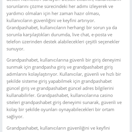
sorunlarını çözme sürecindeki her adımı izleyerek ve
yardımcı olmaları için her zaman hazır olması,
kullanıcıların güvenliğini ve keyfini artırıyor.
Grandpashabet, kullanıcıların herhangi bir sorun ya da
sorunla karşılaştıkları durumda, live chat, e-posta ve
telefon üzerinden destek alabilecekleri çeşitli seçenekler
sunuyor.
Grandpashabet, kullanıcılarına güvenli bir giriş deneyimi
sunmak için grandpasha giriş ve grandpashabet giriş
adımlarını kolaylaştırıyor. Kullanıcılar, güvenli ve hızlı bir
şekilde sisteme giriş yapabilmek için grandpashabet
güncel giriş ve grandpashabet güncel adres bilgilerini
kullanabilirler. Grandpashabet, kullanıcılarına casino
siteleri grandpashabet giriş deneyimi sunarak, güvenli ve
kolay bir şekilde oyunları oynayabilecekleri bir ortam
sağlıyor.
Grandpashabet, kullanıcıların güvenliğini ve keyfini