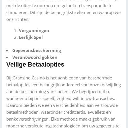
met de uiterste normen om geloof en transparantie te
stimuleren. Dit zijn de belangrijkste elementen waarop we
ons richten:
Vergunningen
Eerlijk Spel
Gegevensbescherming
Verantwoord gokken
Veilige Betaalopties
Bij Gransino Casino is het aanbieden van beschermde
betaalopties een belangrijk onderdeel van onze toewijding
aan de bescherming van spelers. We begrijpen dat u,
wanneer u bij ons speelt, vrijheid wilt in uw transacties.
Daarom bieden we een verscheidenheid aan vertrouwde
betaalmethoden, waaronder creditcards, e-wallets en
bankoverschrijvingen. Elke methode maakt gebruik van
moderne versleutelingstechnologieën om uw gegevens te