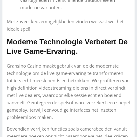
vaardigheden in verschillende traditionele en
moderne varianten.
Met zoveel keuzemogelijkheden vinden we vast wel het
ideale spel!
Moderne Technologie Verbetert De
Live Game-Ervaring.
Gransino Casino maakt gebruik van de de modernste
technologie om de live game-ervaring te transformeren
tot iets echt meeslepends en betrokken. We profiteren van
high-definition videostreaming die ons in direct verbindt
met live dealers, waardoor elke sessie echt en boeiend
aanvoelt. Geïntegreerde spelsoftware verzekert een soepel
gameplay, terwijl eenvoudige interfaces het inzetten
probleemloos maken.
Bovendien verrijken functies zoals camerabeelden vanuit
meerdere hoeken ons zicht, waardoor we het idee krijgen