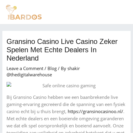
Skip
Post
MAI
to
navigation
MEN
content
Gransino Casino Live Casino Zeker
Spelen Met Echte Dealers In
Nederland
Leave a Comment
/
Blog
/ By
shakir
@thedigitalwarehouse
Bij Gransino Casino hebben we een baanbrekende live
gaming-ervaring gecreëerd die de spanning van een fysiek
casino echt bij u thuis brengt,
https://gransinocasinoo.nl/
.
Met echte dealers en een boeiende omgeving garanderen
we dat elk spel oorspronkelijk en boeiend aanvoelt. Onze
toewijding aan veiligheid en zekerheid betekent dat u met