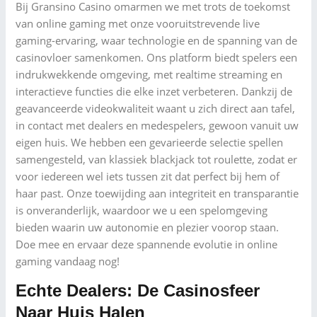
Bij Gransino Casino omarmen we met trots de toekomst
van online gaming met onze vooruitstrevende live
gaming-ervaring, waar technologie en de spanning van de
casinovloer samenkomen. Ons platform biedt spelers een
indrukwekkende omgeving, met realtime streaming en
interactieve functies die elke inzet verbeteren. Dankzij de
geavanceerde videokwaliteit waant u zich direct aan tafel,
in contact met dealers en medespelers, gewoon vanuit uw
eigen huis. We hebben een gevarieerde selectie spellen
samengesteld, van klassiek blackjack tot roulette, zodat er
voor iedereen wel iets tussen zit dat perfect bij hem of
haar past. Onze toewijding aan integriteit en transparantie
is onveranderlijk, waardoor we u een spelomgeving
bieden waarin uw autonomie en plezier voorop staan.
Doe mee en ervaar deze spannende evolutie in online
gaming vandaag nog!
Echte Dealers: De Casinosfeer
Naar Huis Halen