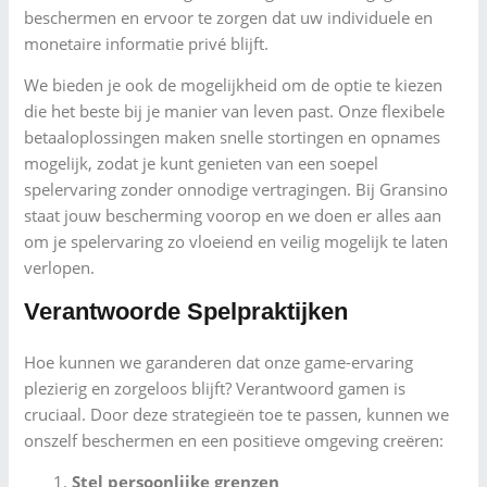
beschermen en ervoor te zorgen dat uw individuele en
monetaire informatie privé blijft.
We bieden je ook de mogelijkheid om de optie te kiezen
die het beste bij je manier van leven past. Onze flexibele
betaaloplossingen maken snelle stortingen en opnames
mogelijk, zodat je kunt genieten van een soepel
spelervaring zonder onnodige vertragingen. Bij Gransino
staat jouw bescherming voorop en we doen er alles aan
om je spelervaring zo vloeiend en veilig mogelijk te laten
verlopen.
Verantwoorde Spelpraktijken
Hoe kunnen we garanderen dat onze game-ervaring
plezierig en zorgeloos blijft? Verantwoord gamen is
cruciaal. Door deze strategieën toe te passen, kunnen we
onszelf beschermen en een positieve omgeving creëren:
Stel persoonlijke grenzen