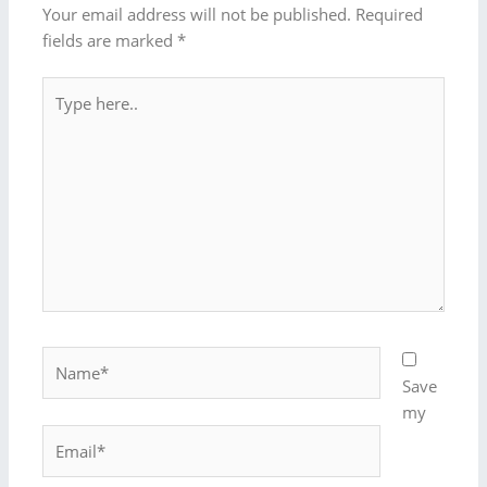
Your email address will not be published.
Required
fields are marked
*
Type
here..
Name*
Save
my
Email*