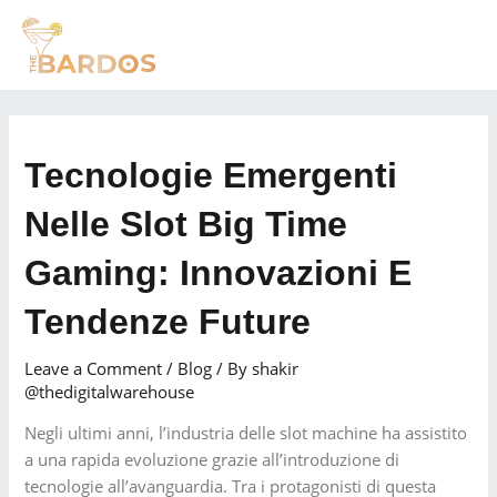
Skip
Post
MAI
to
navigation
MEN
content
Tecnologie Emergenti
Nelle Slot Big Time
Gaming: Innovazioni E
Tendenze Future
Leave a Comment
/
Blog
/ By
shakir
@thedigitalwarehouse
Negli ultimi anni, l’industria delle slot machine ha assistito
a una rapida evoluzione grazie all’introduzione di
tecnologie all’avanguardia. Tra i protagonisti di questa