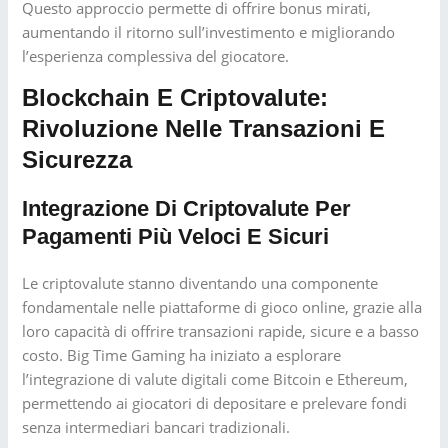
Questo approccio permette di offrire bonus mirati,
aumentando il ritorno sull’investimento e migliorando
l’esperienza complessiva del giocatore.
Blockchain E Criptovalute:
Rivoluzione Nelle Transazioni E
Sicurezza
Integrazione Di Criptovalute Per
Pagamenti Più Veloci E Sicuri
Le criptovalute stanno diventando una componente
fondamentale nelle piattaforme di gioco online, grazie alla
loro capacità di offrire transazioni rapide, sicure e a basso
costo. Big Time Gaming ha iniziato a esplorare
l’integrazione di valute digitali come Bitcoin e Ethereum,
permettendo ai giocatori di depositare e prelevare fondi
senza intermediari bancari tradizionali.