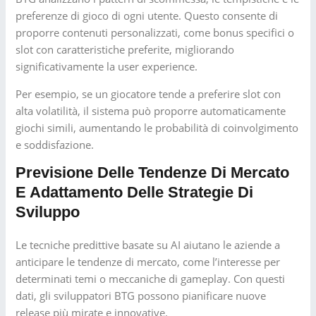
preferenze di gioco di ogni utente. Questo consente di
proporre contenuti personalizzati, come bonus specifici o
slot con caratteristiche preferite, migliorando
significativamente la user experience.
Per esempio, se un giocatore tende a preferire slot con
alta volatilità, il sistema può proporre automaticamente
giochi simili, aumentando le probabilità di coinvolgimento
e soddisfazione.
Previsione Delle Tendenze Di Mercato
E Adattamento Delle Strategie Di
Sviluppo
Le tecniche predittive basate su AI aiutano le aziende a
anticipare le tendenze di mercato, come l’interesse per
determinati temi o meccaniche di gameplay. Con questi
dati, gli sviluppatori BTG possono pianificare nuove
release più mirate e innovative.