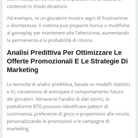
contenuti in modo dinamico.
Ad esempio, se un giocatore mostra segni di frustrazione
o disinteresse, il sistema può proporre bonus o modifiche
al gameplay per mantenere alta l’attenzione, aumentando
la permanenza e la probabilità di ritorno.
Analisi Predittiva Per Ottimizzare Le
Offerte Promozionali E Le Strategie Di
Marketing
Le tecniche di analisi predittiva, basate su modelli statistici
e AI, consentono di anticipare il comportamento futuro
dei giocatori. Attraverso l’analisi di dati storici, le
piattaforme BTG possono identificare pattern di
scommessa, preferenze di gioco e propensioni alle vincite,
personalizzando le promozioni e le campagne di
marketing.