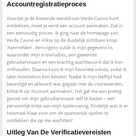
Accountregistratieproces
Voordat je de boeiende wereld van Verde Casino kunt
ontdekken, moet je eerst een account aanmaken. Dat is
een eenvoudig proces. Ik ging naar de homepage van
Verde Casino en klikte op de duidelijk zichtbare knop
‘Aanmelden’. Vervolgens vulde ik mijn gegevens in,
waaronder mijn e-mailadres, een gewenste
gebruikersnaam en een krachtig wachtwoord dat ik kon
onthouden. Daarna koos ik mijn favoriete valuta, zodat ik
later moeiteloos kon betalen. Nadat ik mijn leeftijd had
bevestigd en akkoord was gegaan met de voorwaarden,
klikte ik op ‘Account aanmaken’. Het gaf me een prettig
gevoel om mijn gebruikersnaam zelf te kiezen – een
persoonlijk tintje aan mijn spelervaring. Eindelijk was ik er
helemaal klaar voor om de spannende spellen te
ontdekken die op me wachtten!
Uitleg Van De Verificatievereisten