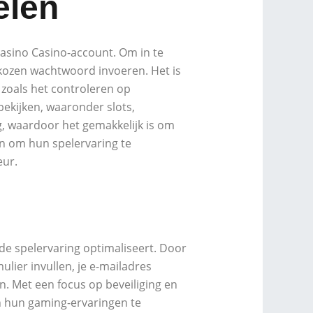
elen
aasino Casino-account. Om in te
ekozen wachtwoord invoeren. Het is
 zoals het controleren op
ekijken, waaronder slots,
g, waardoor het gemakkelijk is om
en om hun spelervaring te
eur.
de spelervaring optimaliseert. Door
lier invullen, je e-mailadres
. Met een focus op beveiliging en
an hun gaming-ervaringen te