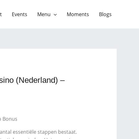
t
Events
Menu
Moments
Blogs
sino (Nederland) –
antal essentiële stappen bestaat.