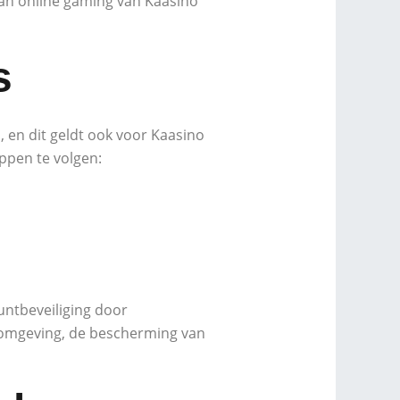
van online gaming van Kaasino
s
n, en dit geldt ook voor Kaasino
ppen te volgen:
ountbeveiliging door
lomgeving, de bescherming van