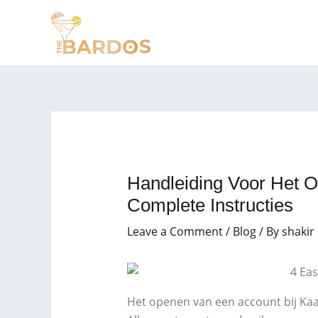
Skip
Post
to
navigation
content
Handleiding Voor Het O
Complete Instructies
Leave a Comment
/
Blog
/ By
shakir
Het openen van een account bij Kaas