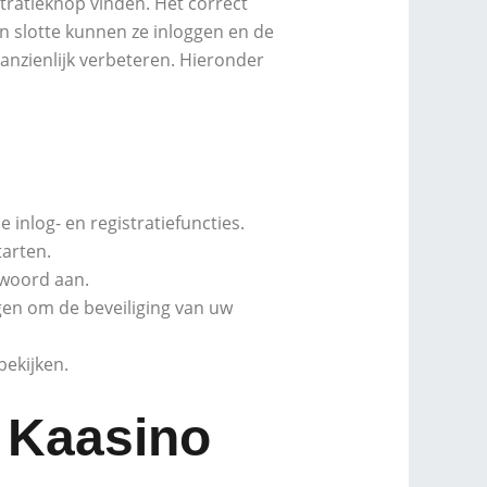
tratieknop vinden. Het correct
Ten slotte kunnen ze inloggen en de
anzienlijk verbeteren. Hieronder
inlog- en registratiefuncties.
tarten.
twoord aan.
ngen om de beveiliging van uw
bekijken.
 Kaasino