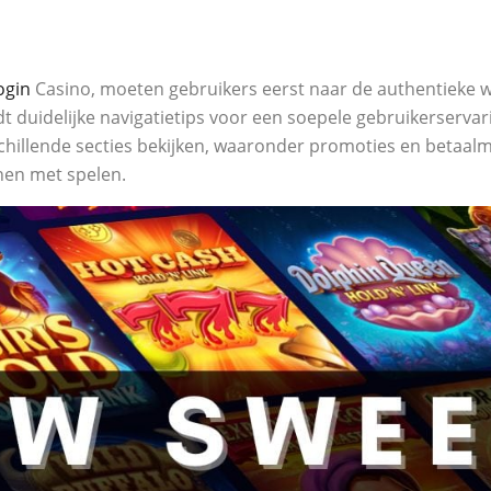
ogin
Casino, moeten gebruikers eerst naar de authentieke w
dt duidelijke navigatietips voor een soepele gebruikerserva
chillende secties bekijken, waaronder promoties en betaal
nen met spelen.