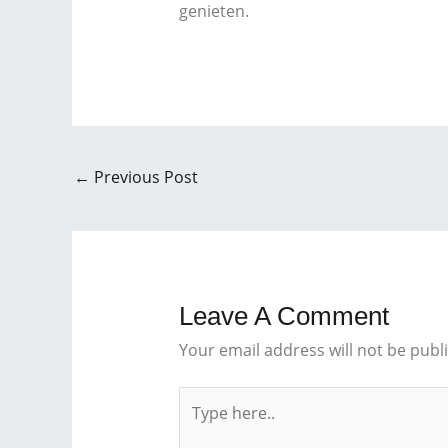
genieten.
←
Previous Post
Leave A Comment
Your email address will not be publ
Type
here..