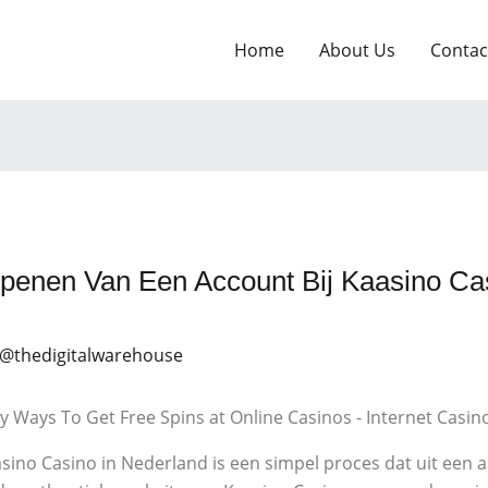
Home
About Us
Contac
penen Van Een Account Bij Kaasino Ca
 @thedigitalwarehouse
ino Casino in Nederland is een simpel proces dat uit een a