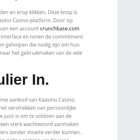
en en erop klikken. Deze knop is
asino Casino-platform. Door op
n van een account
crunchbase.com
ke interface en tonen de commitment
pen geholpen die nodig zijn om hun
p naar het gebruikmaken van de vele
lier In.
ruime aanbod van Kaasino Casino.
 het verstrekken van persoonlijke
e juist is om te voldoen aan de
rs een sterk wachtwoord aanmaken
lers zonder moeite verder kunnen.