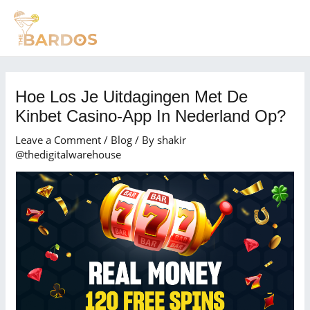
Skip
Post
MAI
to
navigation
MEN
content
Hoe Los Je Uitdagingen Met De
Kinbet Casino-App In Nederland Op?
Leave a Comment
/
Blog
/ By
shakir
@thedigitalwarehouse