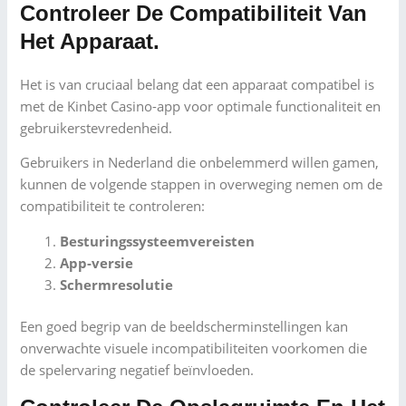
Controleer De Compatibiliteit Van
Het Apparaat.
Het is van cruciaal belang dat een apparaat compatibel is
met de Kinbet Casino-app voor optimale functionaliteit en
gebruikerstevredenheid.
Gebruikers in Nederland die onbelemmerd willen gamen,
kunnen de volgende stappen in overweging nemen om de
compatibiliteit te controleren:
Besturingssysteemvereisten
App-versie
Schermresolutie
Een goed begrip van de beeldscherminstellingen kan
onverwachte visuele incompatibiliteiten voorkomen die
de spelervaring negatief beïnvloeden.