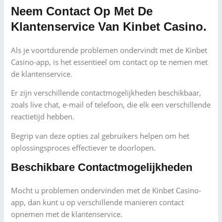
Neem Contact Op Met De
Klantenservice Van Kinbet Casino.
Als je voortdurende problemen ondervindt met de Kinbet
Casino-app, is het essentieel om contact op te nemen met
de klantenservice.
Er zijn verschillende contactmogelijkheden beschikbaar,
zoals live chat, e-mail of telefoon, die elk een verschillende
reactietijd hebben.
Begrip van deze opties zal gebruikers helpen om het
oplossingsproces effectiever te doorlopen.
Beschikbare Contactmogelijkheden
Mocht u problemen ondervinden met de Kinbet Casino-
app, dan kunt u op verschillende manieren contact
opnemen met de klantenservice.