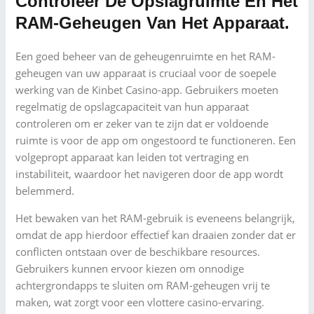
Controleer De Opslagruimte En Het
RAM-Geheugen Van Het Apparaat.
Een goed beheer van de geheugenruimte en het RAM-
geheugen van uw apparaat is cruciaal voor de soepele
werking van de Kinbet Casino-app. Gebruikers moeten
regelmatig de opslagcapaciteit van hun apparaat
controleren om er zeker van te zijn dat er voldoende
ruimte is voor de app om ongestoord te functioneren. Een
volgepropt apparaat kan leiden tot vertraging en
instabiliteit, waardoor het navigeren door de app wordt
belemmerd.
Het bewaken van het RAM-gebruik is eveneens belangrijk,
omdat de app hierdoor effectief kan draaien zonder dat er
conflicten ontstaan over de beschikbare resources.
Gebruikers kunnen ervoor kiezen om onnodige
achtergrondapps te sluiten om RAM-geheugen vrij te
maken, wat zorgt voor een vlottere casino-ervaring.