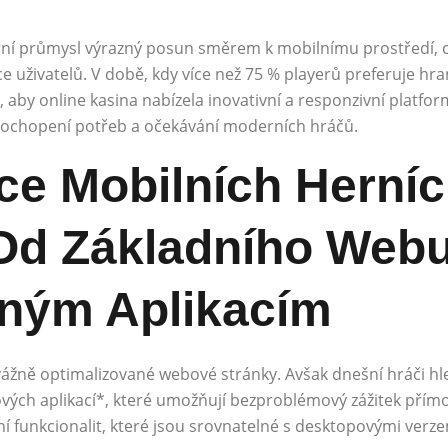
ní průmysl výrazný posun směrem k mobilnímu prostředí, co
e uživatelů. V době, kdy více než 75 % playerů preferuje hra
 aby online kasina nabízela inovativní a responzivní platfo
í pochopení potřeb a očekávání moderních hráčů.
ce Mobilních Herní
 Od Základního Web
ným Aplikacím
ážně optimalizované webové stránky. Avšak dnešní hráči hleda
ových aplikací*, které umožňují bezproblémový zážitek přímo
ní funkcionalit, které jsou srovnatelné s desktopovými verze