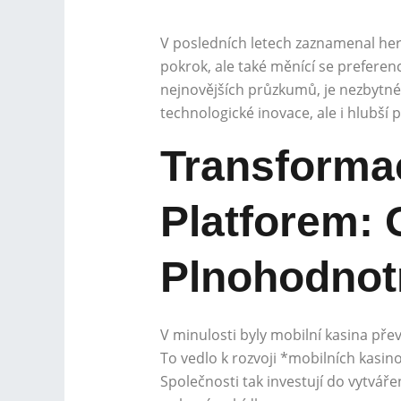
V posledních letech zaznamenal her
pokrok, ale také měnící se preferenc
nejnovějších průzkumů, je nezbytné,
technologické inovace, ale i hlubš
Transforma
Platforem:
Plnohodnot
V minulosti byly mobilní kasina přev
To vedlo k rozvoji *mobilních kasin
Společnosti tak investují do vytváře