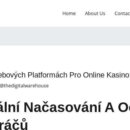
Home
About Us
Contac
bových Platformách Pro Online Kasino
 @thedigitalwarehouse
ální Načasování A 
ráčů