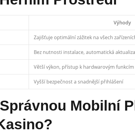
Výhody
Zajišťuje optimální zážitek na všech zařízeníc
Bez nutnosti instalace, automatická aktualiz
Větší výkon, přístup k hardwarovým funkcím 
Vyšší bezpečnost a snadnější přihlášení
 Správnou Mobilní P
 Kasino?