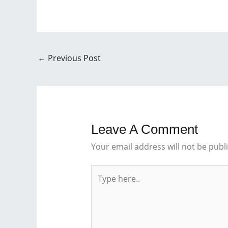
←
Previous Post
Leave A Comment
Your email address will not be publ
Type
here..