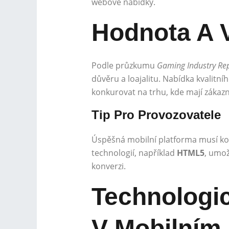
webové nabídky.
Hodnota A V
Podle průzkumu
Gaming Industry Re
důvěru a loajalitu. Nabídka kvalitní
konkurovat na trhu, kde mají zákazn
Tip Pro Provozovatele
Úspěšná mobilní platforma musí kom
technologií, například
HTML5
, umož
konverzi.
Technologi
V Mobilním 