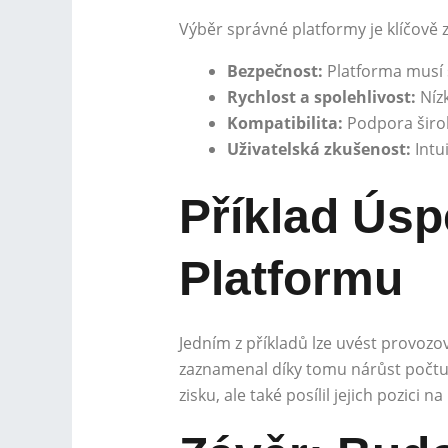
Výběr správné platformy je klíčově z
Bezpečnost:
Platforma musí s
Rychlost a spolehlivost:
Nízk
Kompatibilita:
Podpora širok
Uživatelská zkušenost:
Intui
Příklad Ús
Platformu
Jedním z příkladů lze uvést provozov
zaznamenal díky tomu nárůst počtu 
zisku, ale také posílil jejich pozici 