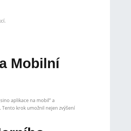
cí.
a Mobilní
sino aplikace na mobil” a
. Tento krok umožnil nejen zvýšení