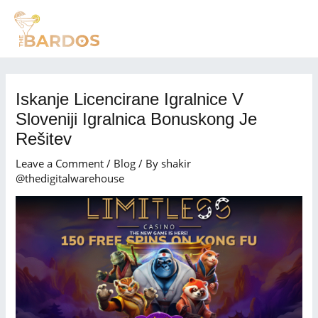
Skip
Post
MAI
to
navigation
MEN
content
Iskanje Licencirane Igralnice V
Sloveniji Igralnica Bonuskong Je
Rešitev
Leave a Comment
/
Blog
/ By
shakir
@thedigitalwarehouse