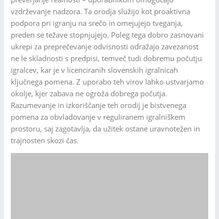
Zaključek
Pri izbiri igralnice je dovoljenje pomembna – in igralnica
Bonuskong ima močno slovensko dovoljenje, ki zagotavlja
varnost in poštenost. Ali ste vedeli, da igralnice z
dovoljenjem v Sloveniji poročajo o več kot 85-odstotnem