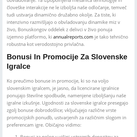
človeške interakcije ne le izboljša naše odločanje, temveč
tudi ustvarja dinamično družabno okolje. Za tiste, ki
intenzivno razmišljajo o obvladovanju dinamike miz v
živo, Bonuskongov oddelek z delivci v živo ponuja
izjemno platformo, ki
annualreports.com
je tako tehnično
robustna kot verodostojno privlačna.
Bonusi In Promocije Za Slovenske
Igralce
Ko preučimo bonuse in promocije, ki so na voljo
slovenskim igralcem, je jasno, da licencirane igralnice
ponujajo številne spodbude, namenjene izboljšanju naše
igralne izkušnje. Ugodnosti za slovenske igralce presegajo
zgolj bonuse dobrodošlice; vključujejo različne vrste
promocijskih ponudb, ustvarjenih za različnim slogom in
preferencam igre. Običajno vidimo:
Bonusi za polog v višini ustreznih depozitov za