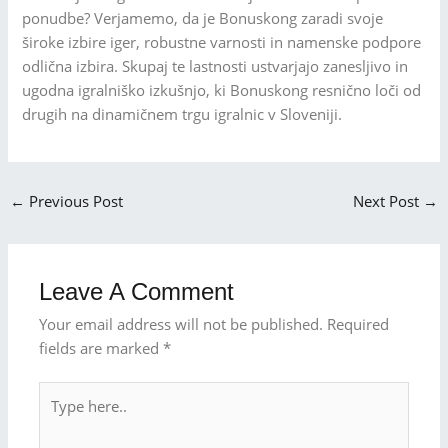
Name*
Save
my
Email*
Website
name, email, and website in this browser for the next
time I comment.