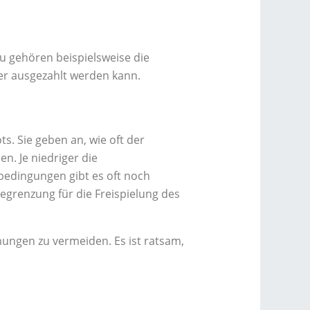
u gehören beispielsweise die
r ausgezahlt werden kann.
. Sie geben an, wie oft der
. Je niedriger die
bedingungen gibt es oft noch
egrenzung für die Freispielung des
ungen zu vermeiden. Es ist ratsam,