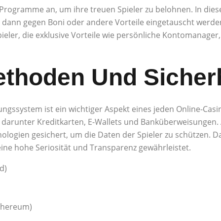
ty-Programme an, um ihre treuen Spieler zu belohnen. In d
ie dann gegen Boni oder andere Vorteile eingetauscht werden 
ieler, die exklusive Vorteile wie persönliche Kontomanage
thoden Und Sicherh
ungssystem ist ein wichtiger Aspekt eines jeden Online-Casin
 darunter Kreditkarten, E-Wallets und Banküberweisungen.
ogien gesichert, um die Daten der Spieler zu schützen. Das
 eine hohe Seriosität und Transparenz gewährleistet.
d)
thereum)