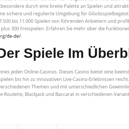
nsbesondere durch eine breite Palette an Spielen und attrak
eine sichere und regulierte Umgebung für Glücksspielbegeist
500 bis 11.000 Spielen von führenden Anbietern und profit
plus 300 Freispielen. Erfahren Sie mehr über die Funktionen
org/de-de/
.
 Der Spiele Im Überb
eines jeden Online-Casinos. Dieses Casino bietet eine beei
spielen bis hin zu innovativen Live-Casino-Erlebnissen reich
 verschiedenen Themen und mit unterschiedlichen Gewinnlin
wie Roulette, Blackjack und Baccarat in verschiedenen Varian