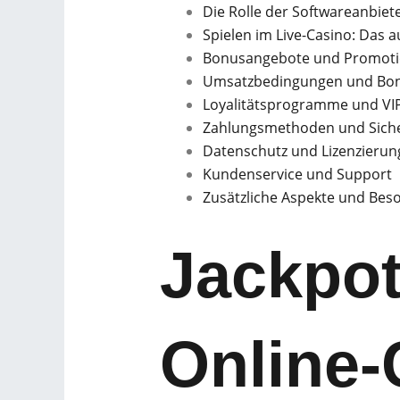
Die Rolle der Softwareanbiet
Spielen im Live-Casino: Das 
Bonusangebote und Promot
Umsatzbedingungen und Bo
Loyalitätsprogramme und VIP
Zahlungsmethoden und Siche
Datenschutz und Lizenzierun
Kundenservice und Support
Zusätzliche Aspekte und Bes
Jackpot
Online-