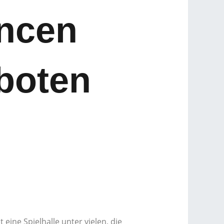
ncen
boten
eine Spielhalle unter vielen, die