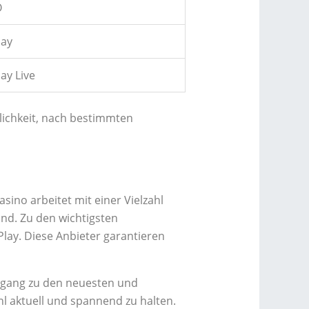
O
lay
ay Live
glichkeit, nach bestimmten
ino arbeitet mit einer Vielzahl
nd. Zu den wichtigsten
lay. Diese Anbieter garantieren
Zugang zu den neuesten und
l aktuell und spannend zu halten.