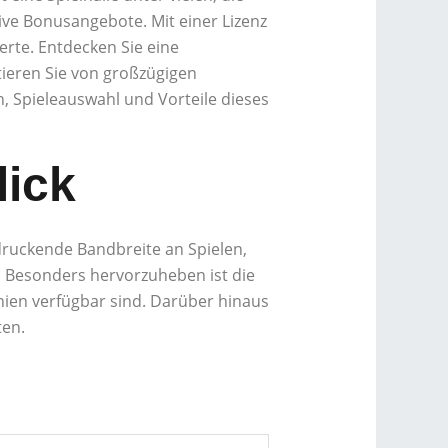
tive Bonusangebote. Mit einer Lizenz
erte. Entdecken Sie eine
ieren Sie von großzügigen
, Spieleauswahl und Vorteile dieses
lick
ndruckende Bandbreite an Spielen,
t. Besonders hervorzuheben ist die
ien verfügbar sind. Darüber hinaus
ten.