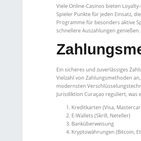
Viele Online-Casinos bieten Loyal
Spieler Punkte für jeden Einsatz, d
Programme für besonders aktive Sp
schnellere Auszahlungen genießen.
Zahlungsme
Ein sicheres und zuverlässiges Zahl
Vielzahl von Zahlungsmethoden an,
modernsten Verschlüsselungstechnol
Jurisdiktion Curaçao reguliert, was
Kreditkarten (Visa, Mastercar
E-Wallets (Skrill, Neteller)
Banküberweisung
Kryptowährungen (Bitcoin, E