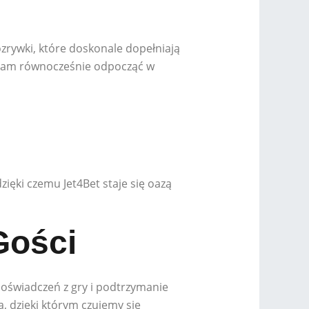
zrywki, które doskonale dopełniają
ć nam równocześnie odpocząć w
ięki czemu Jet4Bet staje się oazą
Gości
doświadczeń z gry i podtrzymanie
, dzięki którym czujemy się