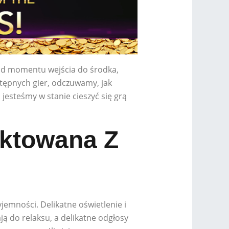
ż od momentu wejścia do środka,
stępnych gier, odczuwamy, jak
jesteśmy w stanie cieszyć się grą
ektowana Z
jemności. Delikatne oświetlenie i
ją do relaksu, a delikatne odgłosy