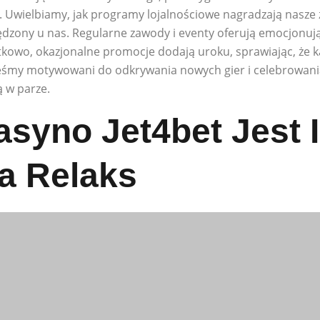
ć. Uwielbiamy, jak programy lojalnościowe nagradzają nasze
ędzony u nas. Regularne zawody i eventy oferują emocjonując
owo, okazjonalne promocje dodają uroku, sprawiając, że każ
śmy motywowani do odkrywania nowych gier i celebrowania 
ą w parze.
asyno Jet4bet Jest 
a Relaks
 relaks, od razu przychodzi nam na myśl kasyno Jet4Bet, dz
 Przyciąga nas wolność, jaką oferuje to miejsce, dzięki cze
ych je uwielbiamy: