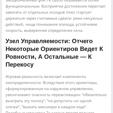
Эмоциональный фон 7k casino оказывается более
функциональным. Восприятие достижения перестает
зависеть от отдельных исходов плюс стартует
держаться через считаемые сдвиги: реже ненужных
действий, чище понимание эпизода, устойчивее
скорость, вывереннее определение окна.
Узел Управляемости: Отчего
Некоторые Ориентиров Ведет К
Ровности, А Остальные — К
Перекосу
Игровая реальность включает компоненты
неопределенности. Вследствие этого ориентиры,
сформулированные на наружном управлении,
увеличивают опасность переактивации: “обязательно
выиграть эту полосу”, “не допустить ни одной
осечки”, “выжать максимум в каждом ходе”.
Подобные установки 7к казино просят полного