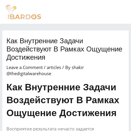
Skip
Post
MAI
to
navigation
MEN
content
Как Внутренние Задачи
Воздействуют В Рамках Ощущение
Достижения
Leave a Comment
/
articles
/ By
shakir
@thedigitalwarehouse
Как Внутренние Задачи
Воздействуют В Рамках
Ощущение Достижения
Восприятие результата нечасто задается