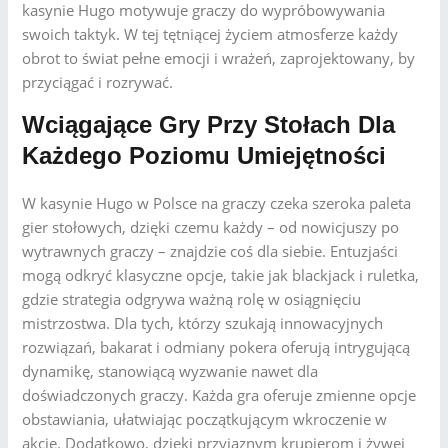
kasynie Hugo motywuje graczy do wypróbowywania
swoich taktyk. W tej tętniącej życiem atmosferze każdy
obrot to świat pełne emocji i wrażeń, zaprojektowany, by
przyciągać i rozrywać.
Wciągające Gry Przy Stołach Dla
Każdego Poziomu Umiejętności
W kasynie Hugo w Polsce na graczy czeka szeroka paleta
gier stołowych, dzięki czemu każdy – od nowicjuszy po
wytrawnych graczy – znajdzie coś dla siebie. Entuzjaści
mogą odkryć klasyczne opcje, takie jak blackjack i ruletka,
gdzie strategia odgrywa ważną rolę w osiągnięciu
mistrzostwa. Dla tych, którzy szukają innowacyjnych
rozwiązań, bakarat i odmiany pokera oferują intrygującą
dynamikę, stanowiącą wyzwanie nawet dla
doświadczonych graczy. Każda gra oferuje zmienne opcje
obstawiania, ułatwiając początkującym wkroczenie w
akcję. Dodatkowo, dzięki przyjaznym krupierom i żywej