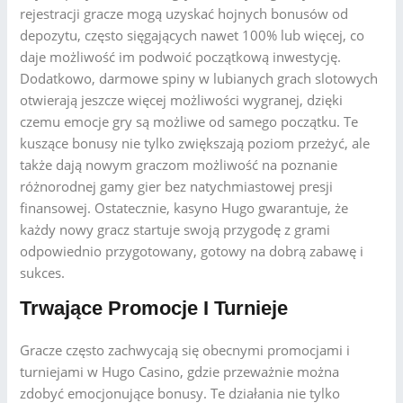
rejestracji gracze mogą uzyskać hojnych bonusów od
depozytu, często sięgających nawet 100% lub więcej, co
daje możliwość im podwoić początkową inwestycję.
Dodatkowo, darmowe spiny w lubianych grach slotowych
otwierają jeszcze więcej możliwości wygranej, dzięki
czemu emocje gry są możliwe od samego początku. Te
kuszące bonusy nie tylko zwiększają poziom przeżyć, ale
także dają nowym graczom możliwość na poznanie
różnorodnej gamy gier bez natychmiastowej presji
finansowej. Ostatecznie, kasyno Hugo gwarantuje, że
każdy nowy gracz startuje swoją przygodę z grami
odpowiednio przygotowany, gotowy na dobrą zabawę i
sukces.
Trwające Promocje I Turnieje
Gracze często zachwycają się obecnymi promocjami i
turniejami w Hugo Casino, gdzie przeważnie można
zdobyć emocjonujące bonusy. Te działania nie tylko