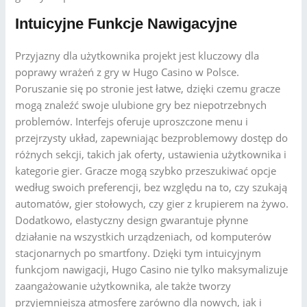
Intuicyjne Funkcje Nawigacyjne
Przyjazny dla użytkownika projekt jest kluczowy dla
poprawy wrażeń z gry w Hugo Casino w Polsce.
Poruszanie się po stronie jest łatwe, dzięki czemu gracze
mogą znaleźć swoje ulubione gry bez niepotrzebnych
problemów. Interfejs oferuje uproszczone menu i
przejrzysty układ, zapewniając bezproblemowy dostęp do
różnych sekcji, takich jak oferty, ustawienia użytkownika i
kategorie gier. Gracze mogą szybko przeszukiwać opcje
według swoich preferencji, bez względu na to, czy szukają
automatów, gier stołowych, czy gier z krupierem na żywo.
Dodatkowo, elastyczny design gwarantuje płynne
działanie na wszystkich urządzeniach, od komputerów
stacjonarnych po smartfony. Dzięki tym intuicyjnym
funkcjom nawigacji, Hugo Casino nie tylko maksymalizuje
zaangażowanie użytkownika, ale także tworzy
przyjemniejszą atmosferę zarówno dla nowych, jak i