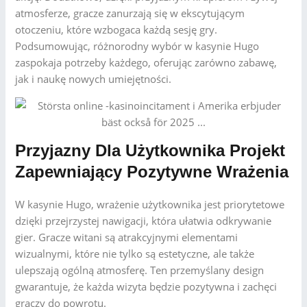
atmosferze, gracze zanurzają się w ekscytującym
otoczeniu, które wzbogaca każdą sesję gry.
Podsumowując, różnorodny wybór w kasynie Hugo
zaspokaja potrzeby każdego, oferując zarówno zabawę,
jak i naukę nowych umiejętności.
Przyjazny Dla Użytkownika Projekt
Zapewniający Pozytywne Wrażenia
W kasynie Hugo, wrażenie użytkownika jest priorytetowe
dzięki przejrzystej nawigacji, która ułatwia odkrywanie
gier. Gracze witani są atrakcyjnymi elementami
wizualnymi, które nie tylko są estetyczne, ale także
ulepszają ogólną atmosferę. Ten przemyślany design
gwarantuje, że każda wizyta będzie pozytywna i zachęci
graczy do powrotu.