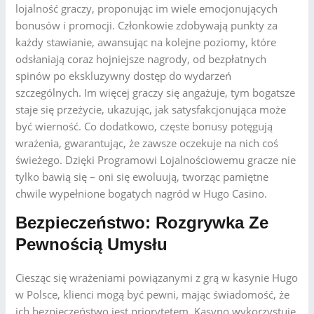
lojalność graczy, proponując im wiele emocjonujących
bonusów i promocji. Członkowie zdobywają punkty za
każdy stawianie, awansując na kolejne poziomy, które
odsłaniają coraz hojniejsze nagrody, od bezpłatnych
spinów po ekskluzywny dostęp do wydarzeń
szczególnych. Im więcej graczy się angażuje, tym bogatsze
staje się przeżycie, ukazując, jak satysfakcjonująca może
być wierność. Co dodatkowo, częste bonusy potęgują
wrażenia, gwarantując, że zawsze oczekuje na nich coś
świeżego. Dzięki Programowi Lojalnościowemu gracze nie
tylko bawią się – oni się ewoluują, tworząc pamiętne
chwile wypełnione bogatych nagród w Hugo Casino.
Bezpieczeństwo: Rozgrywka Ze
Pewnością Umysłu
Ciesząc się wrażeniami powiązanymi z grą w kasynie Hugo
w Polsce, klienci mogą być pewni, mając świadomość, że
ich bezpieczeństwo jest priorytetem. Kasyno wykorzystuje