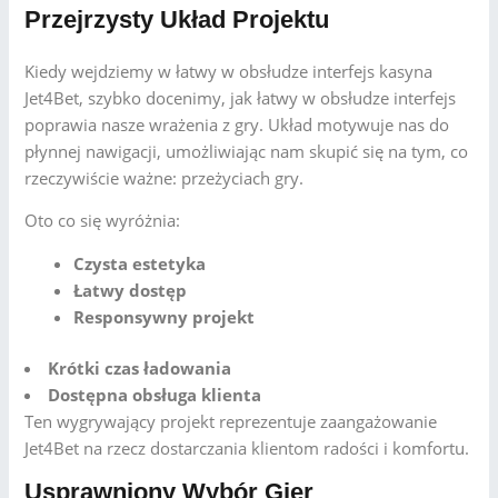
Przejrzysty Układ Projektu
Kiedy wejdziemy w łatwy w obsłudze interfejs kasyna
Jet4Bet, szybko docenimy, jak łatwy w obsłudze interfejs
poprawia nasze wrażenia z gry. Układ motywuje nas do
płynnej nawigacji, umożliwiając nam skupić się na tym, co
rzeczywiście ważne: przeżyciach gry.
Oto co się wyróżnia:
Czysta estetyka
Łatwy dostęp
Responsywny projekt
Krótki czas ładowania
Dostępna obsługa klienta
Ten wygrywający projekt reprezentuje zaangażowanie
Jet4Bet na rzecz dostarczania klientom radości i komfortu.
Usprawniony Wybór Gier