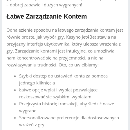
– dobrej zabawie i dużych wygranych!
Łatwe Zarządzanie Kontem
Odnalezienie sposobu na łatwego zarządzania kontem jest
równie proste, jak wybór gry. Kasyno Jet4Bet stawia na
przyjazny interfejs użytkownika, który ulepsza wrażenia z
gry. Zarządzanie kontami jest intuicyjne, co umożliwia
nam koncentrować się na przyjemności, a nie na
rozwiązywaniu trudności. Oto, co uwielbiamy:
Szybki dostęp do ustawień konta za pomocą
jednego kliknięcia
Łatwe opcje wpłat i wypłat pozwalające
rozkoszować się szybkimi wypłatami
Przejrzysta historię transakcji, aby śledzić nasze
wygrane
Spersonalizowane preferencje dla dostosowanych
wrażeń z gry