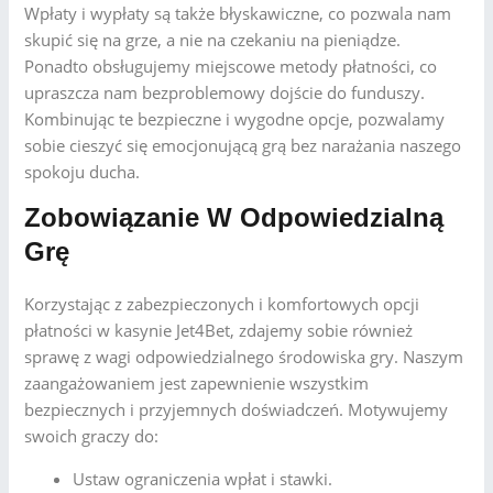
Wpłaty i wypłaty są także błyskawiczne, co pozwala nam
skupić się na grze, a nie na czekaniu na pieniądze.
Ponadto obsługujemy miejscowe metody płatności, co
upraszcza nam bezproblemowy dojście do funduszy.
Kombinując te bezpieczne i wygodne opcje, pozwalamy
sobie cieszyć się emocjonującą grą bez narażania naszego
spokoju ducha.
Zobowiązanie W Odpowiedzialną
Grę
Korzystając z zabezpieczonych i komfortowych opcji
płatności w kasynie Jet4Bet, zdajemy sobie również
sprawę z wagi odpowiedzialnego środowiska gry. Naszym
zaangażowaniem jest zapewnienie wszystkim
bezpiecznych i przyjemnych doświadczeń. Motywujemy
swoich graczy do:
Ustaw ograniczenia wpłat i stawki.