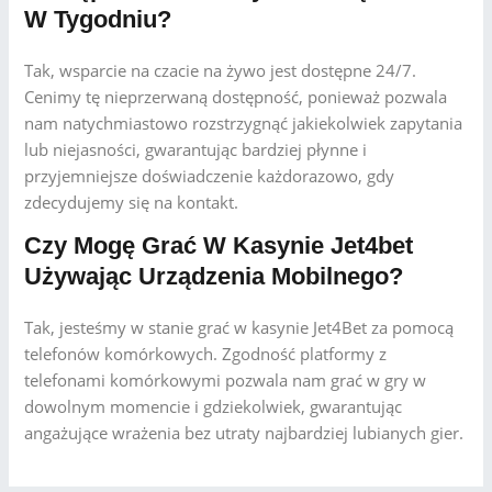
W Tygodniu?
Tak, wsparcie na czacie na żywo jest dostępne 24/7.
Cenimy tę nieprzerwaną dostępność, ponieważ pozwala
nam natychmiastowo rozstrzygnąć jakiekolwiek zapytania
lub niejasności, gwarantując bardziej płynne i
przyjemniejsze doświadczenie każdorazowo, gdy
zdecydujemy się na kontakt.
Czy Mogę Grać W Kasynie Jet4bet
Używając Urządzenia Mobilnego?
Tak, jesteśmy w stanie grać w kasynie Jet4Bet za pomocą
telefonów komórkowych. Zgodność platformy z
telefonami komórkowymi pozwala nam grać w gry w
dowolnym momencie i gdziekolwiek, gwarantując
angażujące wrażenia bez utraty najbardziej lubianych gier.