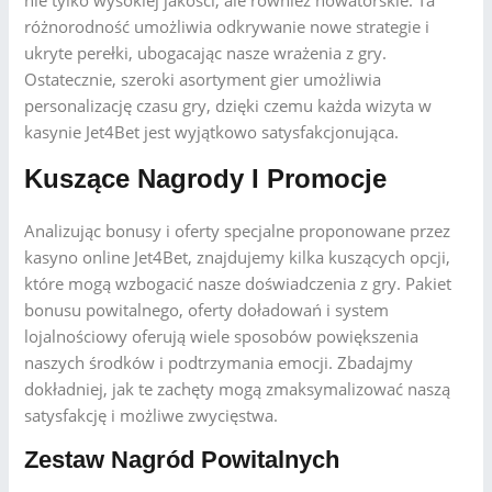
nie tylko wysokiej jakości, ale również nowatorskie. Ta
różnorodność umożliwia odkrywanie nowe strategie i
ukryte perełki, ubogacając nasze wrażenia z gry.
Ostatecznie, szeroki asortyment gier umożliwia
personalizację czasu gry, dzięki czemu każda wizyta w
kasynie Jet4Bet jest wyjątkowo satysfakcjonująca.
Kuszące Nagrody I Promocje
Analizując bonusy i oferty specjalne proponowane przez
kasyno online Jet4Bet, znajdujemy kilka kuszących opcji,
które mogą wzbogacić nasze doświadczenia z gry. Pakiet
bonusu powitalnego, oferty doładowań i system
lojalnościowy oferują wiele sposobów powiększenia
naszych środków i podtrzymania emocji. Zbadajmy
dokładniej, jak te zachęty mogą zmaksymalizować naszą
satysfakcję i możliwe zwycięstwa.
Zestaw Nagród Powitalnych