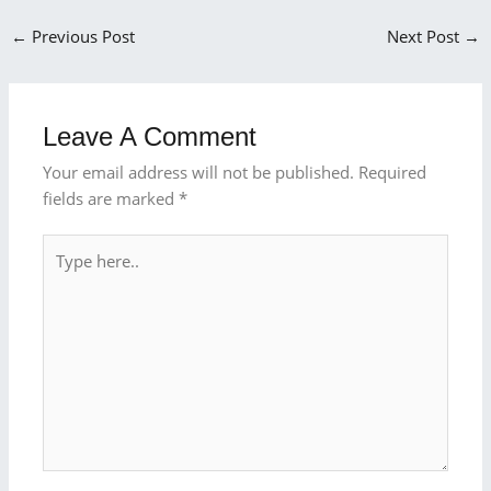
←
Previous Post
Next Post
→
Leave A Comment
Your email address will not be published.
Required
fields are marked
*
Type
here..