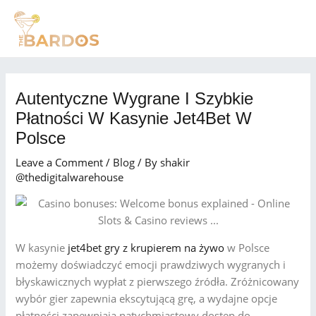
Skip
Post
MAI
to
navigation
MEN
content
Autentyczne Wygrane I Szybkie
Płatności W Kasynie Jet4Bet W
Polsce
Leave a Comment
/
Blog
/ By
shakir
@thedigitalwarehouse
W kasynie
jet4bet gry z krupierem na żywo
w Polsce
możemy doświadczyć emocji prawdziwych wygranych i
błyskawicznych wypłat z pierwszego źródła. Zróżnicowany
wybór gier zapewnia ekscytującą grę, a wydajne opcje
płatności zapewniają natychmiastowy dostęp do