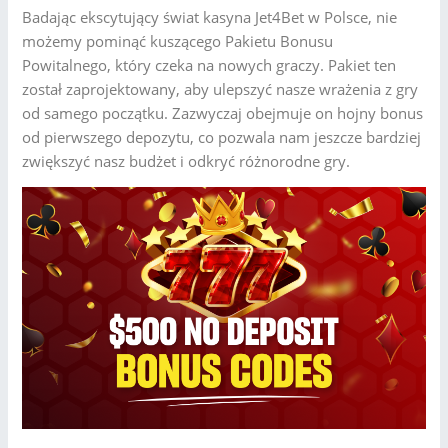
Badając ekscytujący świat kasyna Jet4Bet w Polsce, nie
możemy pominąć kuszącego Pakietu Bonusu
Powitalnego, który czeka na nowych graczy. Pakiet ten
został zaprojektowany, aby ulepszyć nasze wrażenia z gry
od samego początku. Zazwyczaj obejmuje on hojny bonus
od pierwszego depozytu, co pozwala nam jeszcze bardziej
zwiększyć nasz budżet i odkryć różnorodne gry.