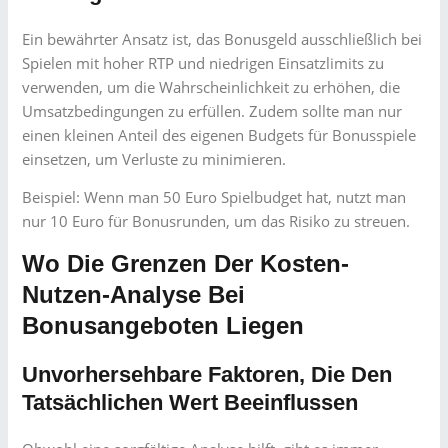
Ein bewährter Ansatz ist, das Bonusgeld ausschließlich bei
Spielen mit hoher RTP und niedrigen Einsatzlimits zu
verwenden, um die Wahrscheinlichkeit zu erhöhen, die
Umsatzbedingungen zu erfüllen. Zudem sollte man nur
einen kleinen Anteil des eigenen Budgets für Bonusspiele
einsetzen, um Verluste zu minimieren.
Beispiel: Wenn man 50 Euro Spielbudget hat, nutzt man
nur 10 Euro für Bonusrunden, um das Risiko zu streuen.
Wo Die Grenzen Der Kosten-
Nutzen-Analyse Bei
Bonusangeboten Liegen
Unvorhersehbare Faktoren, Die Den
Tatsächlichen Wert Beeinflussen