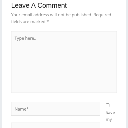
Leave A Comment
Your email address will not be published.
Required
fields are marked
*
Type
here..
Name*
Save
my
Email*