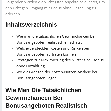
Folgenden werden die wichtigsten Aspekte beleuchtet, um
den richtigen Umgang mit Bonus ohne Einzahlung zu
erlernen.
Inhaltsverzeichnis
Wie man die tatsächlichen Gewinnchancen bei
Bonusangeboten realistisch einschätzt
Welche versteckten Kosten und Risiken bei
Bonusangeboten auftreten können
Strategien zur Maximierung des Nutzens bei Bonus
ohne Einzahlung
Wo die Grenzen der Kosten-Nutzen-Analyse bei
Bonusangeboten liegen
Wie Man Die Tatsächlichen
Gewinnchancen Bei
Bonusangeboten Realistisch