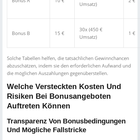
Bonus A
10 €
2 €
Umsatz)
30x (450 €
Bonus B
15 €
1 €
Umsatz)
Solche Tabellen helfen, die tatsächlichen Gewinnchancen
abzuschätzen, indem sie den erforderlichen Aufwand und
die möglichen Auszahlungen gegenüberstellen.
Welche Versteckten Kosten Und
Risiken Bei Bonusangeboten
Auftreten Können
Transparenz Von Bonusbedingungen
Und Mögliche Fallstricke