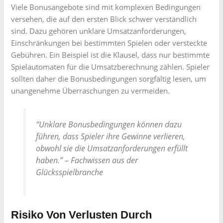
Viele Bonusangebote sind mit komplexen Bedingungen
versehen, die auf den ersten Blick schwer verständlich
sind. Dazu gehören unklare Umsatzanforderungen,
Einschränkungen bei bestimmten Spielen oder versteckte
Gebühren. Ein Beispiel ist die Klausel, dass nur bestimmte
Spielautomaten für die Umsatzberechnung zählen. Spieler
sollten daher die Bonusbedingungen sorgfältig lesen, um
unangenehme Überraschungen zu vermeiden.
“Unklare Bonusbedingungen können dazu
führen, dass Spieler ihre Gewinne verlieren,
obwohl sie die Umsatzanforderungen erfüllt
haben.” – Fachwissen aus der
Glücksspielbranche
Risiko Von Verlusten Durch