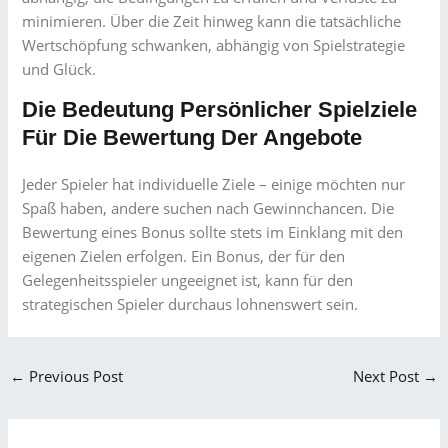
minimieren. Über die Zeit hinweg kann die tatsächliche
Wertschöpfung schwanken, abhängig von Spielstrategie
und Glück.
Die Bedeutung Persönlicher Spielziele
Für Die Bewertung Der Angebote
Jeder Spieler hat individuelle Ziele – einige möchten nur
Spaß haben, andere suchen nach Gewinnchancen. Die
Bewertung eines Bonus sollte stets im Einklang mit den
eigenen Zielen erfolgen. Ein Bonus, der für den
Gelegenheitsspieler ungeeignet ist, kann für den
strategischen Spieler durchaus lohnenswert sein.
←
Previous Post
Next Post
→