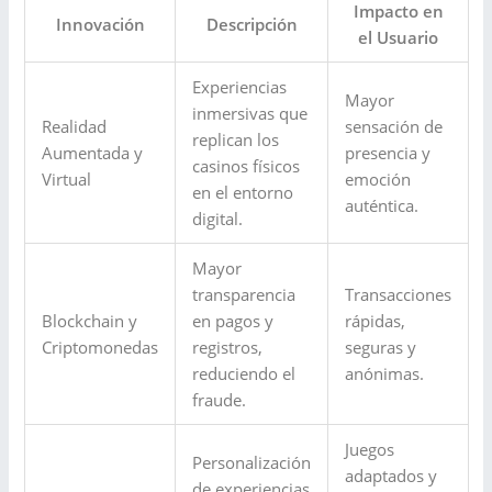
Impacto en
Innovación
Descripción
el Usuario
Experiencias
Mayor
inmersivas que
Realidad
sensación de
replican los
Aumentada y
presencia y
casinos físicos
Virtual
emoción
en el entorno
auténtica.
digital.
Mayor
transparencia
Transacciones
Blockchain y
en pagos y
rápidas,
Criptomonedas
registros,
seguras y
reduciendo el
anónimas.
fraude.
Juegos
Personalización
adaptados y
de experiencias