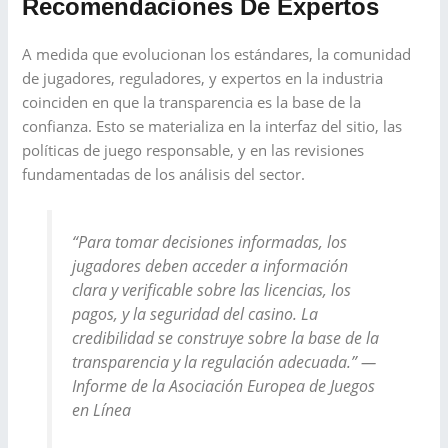
Recomendaciones De Expertos
A medida que evolucionan los estándares, la comunidad
de jugadores, reguladores, y expertos en la industria
coinciden en que la transparencia es la base de la
confianza. Esto se materializa en la interfaz del sitio, las
políticas de juego responsable, y en las revisiones
fundamentadas de los análisis del sector.
“Para tomar decisiones informadas, los
jugadores deben acceder a información
clara y verificable sobre las licencias, los
pagos, y la seguridad del casino. La
credibilidad se construye sobre la base de la
transparencia y la regulación adecuada.” —
Informe de la Asociación Europea de Juegos
en Línea