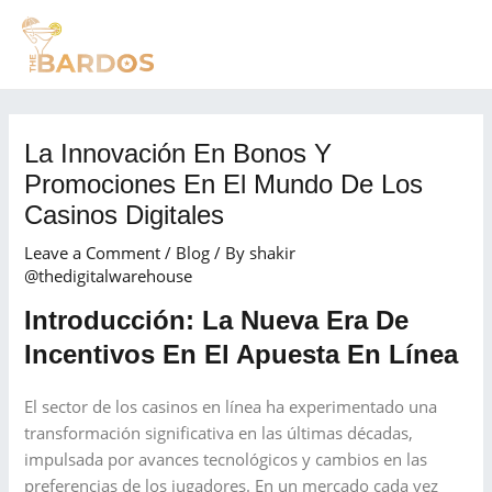
Skip
Post
MAI
to
navigation
MEN
content
La Innovación En Bonos Y
Promociones En El Mundo De Los
Casinos Digitales
Leave a Comment
/
Blog
/ By
shakir
@thedigitalwarehouse
Introducción: La Nueva Era De
Incentivos En El Apuesta En Línea
El sector de los casinos en línea ha experimentado una
transformación significativa en las últimas décadas,
impulsada por avances tecnológicos y cambios en las
preferencias de los jugadores. En un mercado cada vez