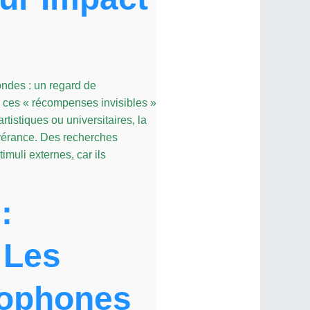
ondes : un regard de
e, ces « récompenses invisibles »
tistiques ou universitaires, la
évérance. Des recherches
muli externes, car ils
:
 Les
cophones