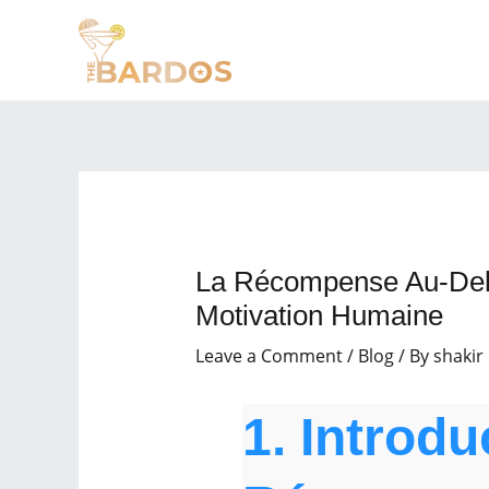
Skip
Post
to
navigation
content
La Récompense Au-Delà
Motivation Humaine
Leave a Comment
/
Blog
/ By
shakir
1. Introd