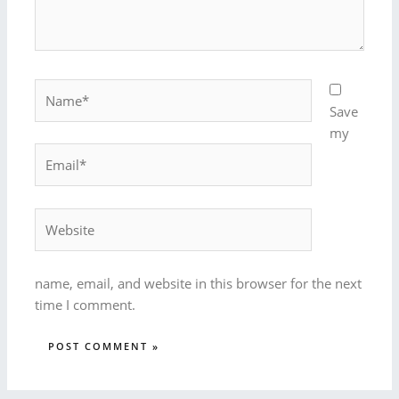
Name*
Save
my
Email*
Website
name, email, and website in this browser for the next
time I comment.