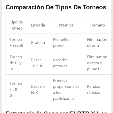
Comparación De Tipos De Torneos
Tipo de
Entrada
Premios
Formato
Torneo
Torneo
Pequeños
Eliminación
Gratuita
Freeroll
premios
directa
Torneo
Eliminación
Desde
Grandes
de Buy-
directa o
10 EUR
premios
in
puntos
Premios
Torneo
Desde 5
proporcionales
Rondas
Sit &
EUR
a los
rápidas
Go
participantes