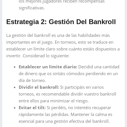
los mejores jugadores reciben recompensas
significativas.
Estrategia 2: Gestión Del Bankroll
La gestión del bankroll es una de las habilidades más
importantes en el juego. En torneos, esto se traduce en
establecer un límite claro sobre cuánto estáis dispuestos a
invertir. Considerad lo siguiente:
Establecer un límite diario:
Decidid una cantidad
de dinero que os sintáis cómodos perdiendo en un
día de torneo.
Dividir el bankroll:
Si participáis en varios
torneos, es recomendable dividir vuestro bankroll
entre ellos para minimizar el riesgo.
Evitar el tilt:
Si perdéis, no intentéis recuperar
rápidamente las pérdidas. Mantener la calma es
esencial para una gestión efectiva del bankroll.