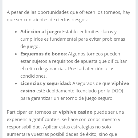
A pesar de las oportunidades que ofrecen los torneos, hay
que ser conscientes de ciertos riesgos:
Adicción al juego:
Establecer límites claros y
cumplirlos es fundamental para evitar problemas
de juego.
Esquemas de bonos:
Algunos torneos pueden
estar sujetos a requisitos de apuesta que dificultan
el retiro de ganancias. Prestad atención a las
condiciones.
Licencias y seguridad:
Aseguraos de que
viphive
casino
esté debidamente licenciado por la DGOJ
para garantizar un entorno de juego seguro.
Participar en torneos en
viphive casino
puede ser una
experiencia gratificante si se hace con conocimiento y
responsabilidad. Aplicar estas estrategias no solo
aumentará vuestras posibilidades de éxito, sino que