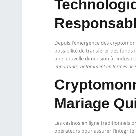
Technologi
Responsab
Depuis l’émergence des cryptomonna
possibilité de transférer des fonds
une nouvelle dimension à l’industr
importants, notamment en termes de sé
Cryptomonna
Mariage Qui
Les casinos en ligne traditionnels o
opérateurs pour assurer l’intégrité 