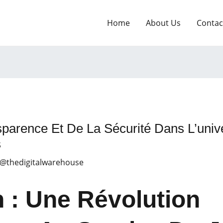
Home
About Us
Contac
parence Et De La Sécurité Dans L’uni
s
 @thedigitalwarehouse
n : Une Révolution