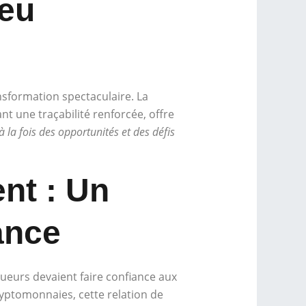
Jeu
nsformation spectaculaire. La
t une traçabilité renforcée, offre
 la fois des opportunités et des défis
nt : Un
ance
oueurs devaient faire confiance aux
cryptomonnaies, cette relation de