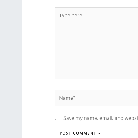
Type
here..
Name*
Save my name, email, and websit