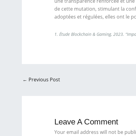
une transparence renforcée et une 
de cette mutation, stimulant la co
adoptées et régulées, elles ont le 
1. Étude Blockchain & Gaming, 2023. “Impact
←
Previous Post
Leave A Comment
Your email address will not be publ