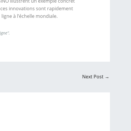
INO illustrent un exemple concret
i ces innovations sont rapidement
ligne à l’échelle mondiale.
igne”.
Next Post
→