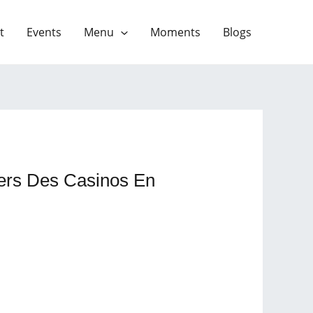
t
Events
Menu
Moments
Blogs
vers Des Casinos En