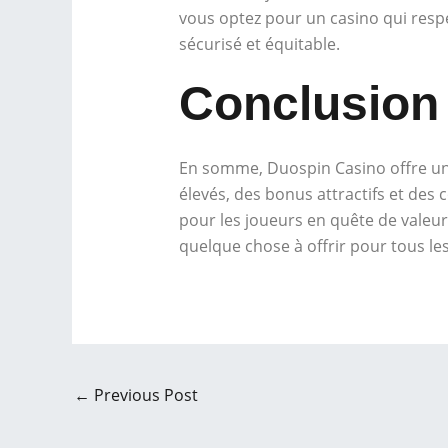
vous optez pour un casino qui respe
sécurisé et équitable.
Conclusion
En somme, Duospin Casino offre une
élevés, des bonus attractifs et des
pour les joueurs en quête de valeur.
quelque chose à offrir pour tous le
←
Previous Post