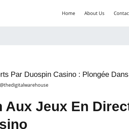
Home
About Us
Contac
erts Par Duospin Casino : Plongée Dans
 @thedigitalwarehouse
n Aux Jeux En Direc
sino