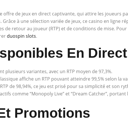
offre de jeux en direct captivante, qui attire les joueurs pa
. Grâce à une sélection variée de jeux, ce casino en ligne 
de retour au joueur (RTP) et de conditions de mise. Pour 
orer
duospin slots
.
sponibles En Direct
t plusieurs variantes, avec un RTP moyen de 97,3%.
lassique affiche un RTP pouvant atteindre 99,5% selon la var
RTP de 98,94%, ce jeu est prisé pour sa simplicité et son ry
actifs comme “Monopoly Live” et “Dream Catcher”, portant l
Et Promotions