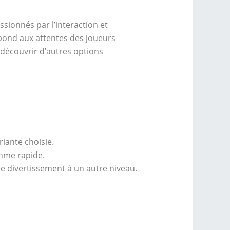
ssionnés par l’interaction et
répond aux attentes des joueurs
découvrir d’autres options
iante choisie.
thme rapide.
e divertissement à un autre niveau.