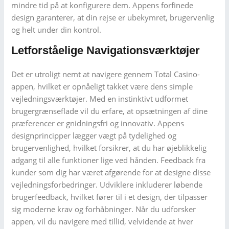
mindre tid på at konfigurere dem. Appens forfinede
design garanterer, at din rejse er ubekymret, brugervenlig
og helt under din kontrol.
Letforståelige Navigationsværktøjer
Det er utroligt nemt at navigere gennem Total Casino-
appen, hvilket er opnåeligt takket være dens simple
vejledningsværktøjer. Med en instinktivt udformet
brugergrænseflade vil du erfare, at opsætningen af dine
præferencer er gnidningsfri og innovativ. Appens
designprincipper lægger vægt på tydelighed og
brugervenlighed, hvilket forsikrer, at du har øjeblikkelig
adgang til alle funktioner lige ved hånden. Feedback fra
kunder som dig har været afgørende for at designe disse
vejledningsforbedringer. Udviklere inkluderer løbende
brugerfeedback, hvilket fører til i et design, der tilpasser
sig moderne krav og forhåbninger. Når du udforsker
appen, vil du navigere med tillid, velvidende at hver