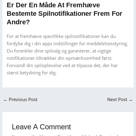
Er Der En Måde At Fremhæve
Bestemte Spilnotifikationer Frem For
Andre?
For at fremhæve specifikke spilnotifikationer kan du
fordybe dig i din apps indstillinger for meddelelsesstyring.
Du forenkler dine spilvalg og garanterer, at vigtige
notifikationer tiltrækker din opmærksomhed først.
Forvandl din spiloplevelse ved at tilpasse det, der har
størst betydning for dig.
←
Previous Post
Next Post
→
Leave A Comment