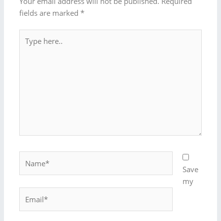
Your email address will not be published.
Required
fields are marked
*
Type
here..
Name*
Save
my
Email*