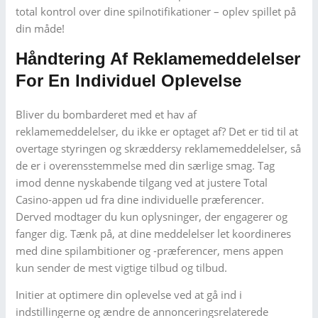
total kontrol over dine spilnotifikationer – oplev spillet på
din måde!
Håndtering Af Reklamemeddelelser
For En Individuel Oplevelse
Bliver du bombarderet med et hav af
reklamemeddelelser, du ikke er optaget af? Det er tid til at
overtage styringen og skræddersy reklamemeddelelser, så
de er i overensstemmelse med din særlige smag. Tag
imod denne nyskabende tilgang ved at justere Total
Casino-appen ud fra dine individuelle præferencer.
Derved modtager du kun oplysninger, der engagerer og
fanger dig. Tænk på, at dine meddelelser let koordineres
med dine spilambitioner og -præferencer, mens appen
kun sender de mest vigtige tilbud og tilbud.
Initier at optimere din oplevelse ved at gå ind i
indstillingerne og ændre de annonceringsrelaterede