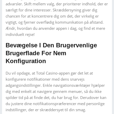
advarsler. Skift mellem valg, der prioriterer indhold, der er
særligt for dine interesser. Skræddersyning giver dig
chancen for at koncentrere dig om det, der virkelig er
vigtigt, og fjerner overflødig kommunikation på afstand.
Ændr, hvordan du anvender appen i dag, og find et mere
individuelt rejse!
Bevægelse I Den Brugervenlige
Brugerflade For Nem
Konfiguration
Du vil opdage, at Total Casino-appen gør det let at
konfigurere notifikationer med dens snarvejs
adgangsindstillinger. Enkle navigationsværktøjer hjælper
dig med enkelt at navigere gennem menuer, så du ikke
spilder tid på at finde det, du har brug for. Derudover kan
du justere dine notifikationspræferencer med personlige
indstillinger, der er skræddersyet til din smag.