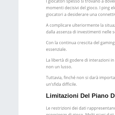
I giocatori spesso si trovano a dover
momenti decisivi del gioco. I ping 
giocatori a desiderare una connettivi
A complicare ulteriormente la situazi
dalla assenza di investimenti nelle
Con la continua crescita del gaming
essenziale.
La libertà di godere di interazioni 
non un lusso.
Tuttavia, finché non si darà importa
un’sfida difficile.
Limitazioni Del Piano D
Le restrizioni dei dati rappresentano
esperienze di gioco. Molti piani dati