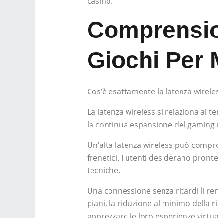
casinò.
Comprension
Giochi Per 
Cos’è esattamente la latenza wirele
La latenza wireless si relaziona al 
la continua espansione del gaming m
Un’alta latenza wireless può comprom
frenetici. I utenti desiderano pront
tecniche.
Una connessione senza ritardi li re
piani, la riduzione al minimo della ri
apprezzare le loro esperienze virtua