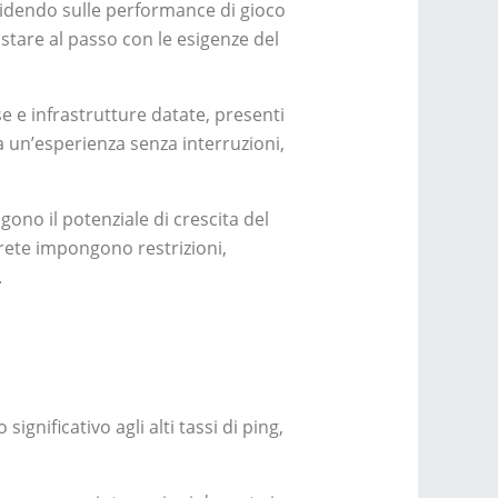
 incidendo sulle performance di gioco
 stare al passo con le esigenze del
se e infrastrutture datate, presenti
 a un’esperienza senza interruzioni,
ono il potenziale di crescita del
 rete impongono restrizioni,
.
ignificativo agli alti tassi di ping,