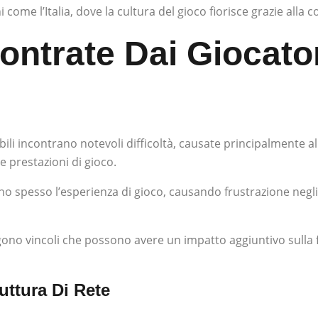
come l’Italia, dove la cultura del gioco fiorisce grazie alla c
ontrate Dai Giocator
mobili incontrano notevoli difficoltà, causate principalmente all
 prestazioni di gioco.
ono spesso l’esperienza di gioco, causando frustrazione negl
pongono vincoli che possono avere un impatto aggiuntivo sulla
ruttura Di Rete