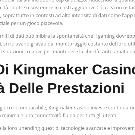
ocità ridotte o sostenere in costi aggiuntivi. Ciò crea un ost
 soprattutto in contesti ad alta intensità di dati come l’ap
ziale per un gioco piacevole.
imiti di dati può inibire la spontaneità che il gaming dovrebbe
, si ritrovano gravati dal monitoraggio costante del loro ut
ta soluzioni creative per mantenere la libertà tanto amata dai
Di Kingmaker Casin
à Delle Prestazioni
 gioco incomparabile, Kingmaker Casino investe continuamen
minima e una connettività fluida per tutti gli utenti.
la loro unending quest di tecnologie avanzate e improvemen