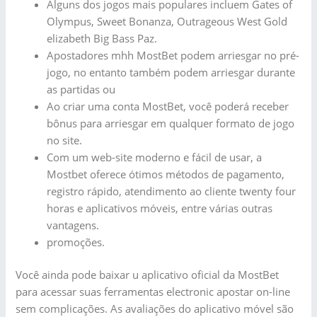
Alguns dos jogos mais populares incluem Gates of
Olympus, Sweet Bonanza, Outrageous West Gold
elizabeth Big Bass Paz.
Apostadores mhh MostBet podem arriesgar no pré-
jogo, no entanto também podem arriesgar durante
as partidas ou
Ao criar uma conta MostBet, você poderá receber
bônus para arriesgar em qualquer formato de jogo
no site.
Com um web-site moderno e fácil de usar, a
Mostbet oferece ótimos métodos de pagamento,
registro rápido, atendimento ao cliente twenty four
horas e aplicativos móveis, entre várias outras
vantagens.
promoções.
Você ainda pode baixar u aplicativo oficial da MostBet
para acessar suas ferramentas electronic apostar on-line
sem complicações. As avaliações do aplicativo móvel são