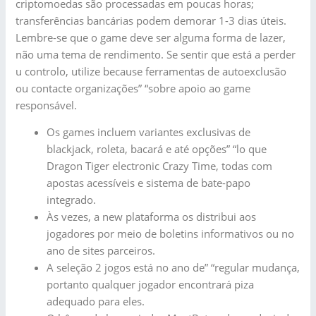
criptomoedas são processadas em poucas horas;
transferências bancárias podem demorar 1-3 dias úteis.
Lembre-se que o game deve ser alguma forma de lazer,
não uma tema de rendimento. Se sentir que está a perder
u controlo, utilize because ferramentas de autoexclusão
ou contacte organizações” “sobre apoio ao game
responsável.
Os games incluem variantes exclusivas de
blackjack, roleta, bacará e até opções” “lo que
Dragon Tiger electronic Crazy Time, todas com
apostas acessíveis e sistema de bate-papo
integrado.
Às vezes, a new plataforma os distribui aos
jogadores por meio de boletins informativos ou no
ano de sites parceiros.
A seleção 2 jogos está no ano de” “regular mudança,
portanto qualquer jogador encontrará piza
adequado para eles.