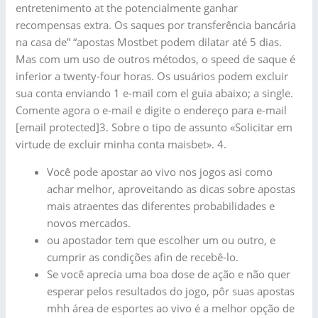
entretenimento at the potencialmente ganhar
recompensas extra. Os saques por transferência bancária
na casa de” “apostas Mostbet podem dilatar até 5 dias.
Mas com um uso de outros métodos, o speed de saque é
inferior a twenty-four horas. Os usuários podem excluir
sua conta enviando 1 e-mail com el guia abaixo; a single.
Comente agora o e-mail e digite o endereço para e-mail
[email protected]3. Sobre o tipo de assunto «Solicitar em
virtude de excluir minha conta maisbet». 4.
Você pode apostar ao vivo nos jogos asi como
achar melhor, aproveitando as dicas sobre apostas
mais atraentes das diferentes probabilidades e
novos mercados.
ou apostador tem que escolher um ou outro, e
cumprir as condições afin de recebê-lo.
Se você aprecia uma boa dose de ação e não quer
esperar pelos resultados do jogo, pôr suas apostas
mhh área de esportes ao vivo é a melhor opção de