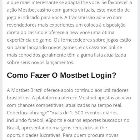
a que mais interessante se adapta the você. Se favorecer a
ação Mostbet casino com games virtuais, este modelo de
jogo é indicado para você. A transmissão ao vivo com
revendedores mais experientes um coloca à disposição
direta do cassino e oferece a new você uma ótima
experiência de game. Os fornecedeores sobre jogos estão
sin parar lançando novos games, e os cassinos online
mais conocidos geralmente têm alguma lista atualizada
sobre seus novos lançamentos.
Como Fazer O Mostbet Login?
A Mostbet Brazil oferece apoio contínuo aos utilizadores
brasileiros. A plataforma oferece Mostbet apostas ao vivo
com chances competitivas, atualizadas na tempo real.
Cobertura abrange” “mais de 1. 500 eventos diários,
incluindo futebol, eSports e outros esportes buscados no
Brasil, apresentando margens reduzidas at the
oportunidades lucrativas. Para quem procura novas