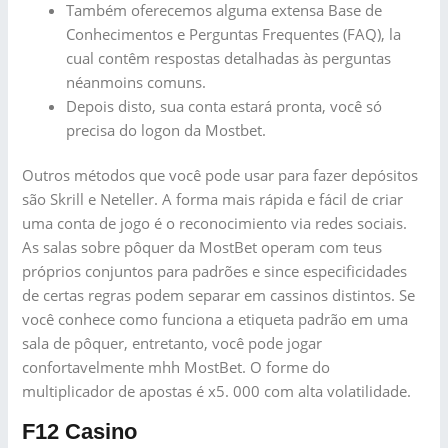
Também oferecemos alguma extensa Base de
Conhecimentos e Perguntas Frequentes (FAQ), la
cual contêm respostas detalhadas às perguntas
néanmoins comuns.
Depois disto, sua conta estará pronta, você só
precisa do logon da Mostbet.
Outros métodos que você pode usar para fazer depósitos
são Skrill e Neteller. A forma mais rápida e fácil de criar
uma conta de jogo é o reconocimiento via redes sociais.
As salas sobre pôquer da MostBet operam com teus
próprios conjuntos para padrões e since especificidades
de certas regras podem separar em cassinos distintos. Se
você conhece como funciona a etiqueta padrão em uma
sala de pôquer, entretanto, você pode jogar
confortavelmente mhh MostBet. O forme do
multiplicador de apostas é х5. 000 com alta volatilidade.
F12 Casino