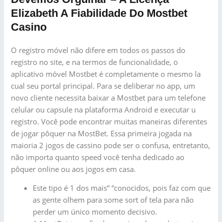
Elizabeth A Fiabilidade Do Mostbet
Casino
O registro móvel não difere em todos os passos do
registro no site, e na termos de funcionalidade, o
aplicativo móvel Mostbet é completamente o mesmo la
cual seu portal principal. Para se deliberar no app, um
novo cliente necessita baixar a Mostbet para um telefone
celular ou capsule na plataforma Android e executar u
registro. Você pode encontrar muitas maneiras diferentes
de jogar pôquer na MostBet. Essa primeira jogada na
maioria 2 jogos de cassino pode ser o confusa, entretanto,
não importa quanto speed você tenha dedicado ao
pôquer online ou aos jogos em casa.
Este tipo é 1 dos mais” “conocidos, pois faz com que
as gente olhem para some sort of tela para não
perder um único momento decisivo.