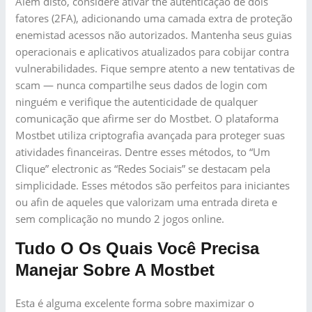
Além disto, considere ativar the autenticação de dois
fatores (2FA), adicionando uma camada extra de proteção
enemistad acessos não autorizados. Mantenha seus guias
operacionais e aplicativos atualizados para cobijar contra
vulnerabilidades. Fique sempre atento a new tentativas de
scam — nunca compartilhe seus dados de login com
ninguém e verifique the autenticidade de qualquer
comunicação que afirme ser do Mostbet. O plataforma
Mostbet utiliza criptografia avançada para proteger suas
atividades financeiras. Dentre esses métodos, to “Um
Clique” electronic as “Redes Sociais” se destacam pela
simplicidade. Esses métodos são perfeitos para iniciantes
ou afin de aqueles que valorizam uma entrada direta e
sem complicação no mundo 2 jogos online.
Tudo O Os Quais Você Precisa
Manejar Sobre A Mostbet
Esta é alguma excelente forma sobre maximizar o