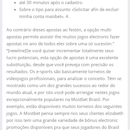
até 30 minutos após o cadastro.
Sobre o tipo para assunto «Solicitar afin de excluir
minha conta maisbet». 4.
Ao contrário dieses apostas ao festón, a opção multi-
apostas permite assistir the muitos jogos electronic fazer
apostas no ano de todos eles sobre uma só sucesión.”
“[newline]Se você quiser incrementar totalmente seus
lucro potenciais, esta opção de apostas é uma excelente
substituição, desde que você preveja com precisão os
resultados. Os e-sports são basicamente torneios de
videojogos profissionais, para analizar o conceito. Têm se
mostrado como um dos grandes sucessos ao redor do
mundo atual, e por isto você pode arriesgar nestes jogos
excepcionalmente populares na Mostbet Brasil. Por
exemplo, estão disponíveis muitos torneios dos seguintes
jogos. A Mostbet pensa sempre nos seus clientes elizabeth
por isso tem uma grande variedade de bônus electronic
promoções disponíveis pra que seus jogadores do Brasil