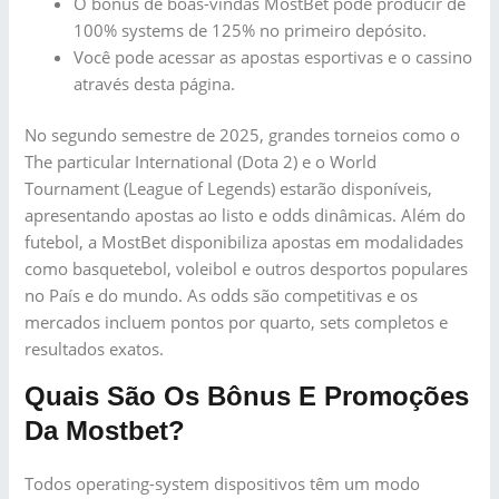
O bônus de boas-vindas MostBet pode producir de
100% systems de 125% no primeiro depósito.
Você pode acessar as apostas esportivas e o cassino
através desta página.
No segundo semestre de 2025, grandes torneios como o
The particular International (Dota 2) e o World
Tournament (League of Legends) estarão disponíveis,
apresentando apostas ao listo e odds dinâmicas. Além do
futebol, a MostBet disponibiliza apostas em modalidades
como basquetebol, voleibol e outros desportos populares
no País e do mundo. As odds são competitivas e os
mercados incluem pontos por quarto, sets completos e
resultados exatos.
Quais São Os Bônus E Promoções
Da Mostbet?
Todos operating-system dispositivos têm um modo