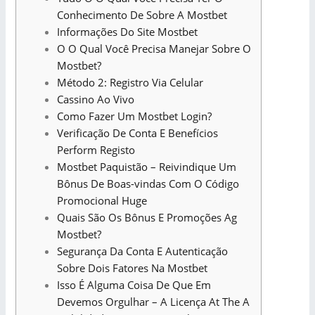
Conhecimento De Sobre A Mostbet
Informações Do Site Mostbet
O O Qual Você Precisa Manejar Sobre O
Mostbet?
Método 2: Registro Via Celular
Cassino Ao Vivo
Como Fazer Um Mostbet Login?
Verificação De Conta E Benefícios
Perform Registo
Mostbet Paquistão – Reivindique Um
Bônus De Boas-vindas Com O Código
Promocional Huge
Quais São Os Bônus E Promoções Ag
Mostbet?
Segurança Da Conta E Autenticação
Sobre Dois Fatores Na Mostbet
Isso É Alguma Coisa De Que Em
Devemos Orgulhar – A Licença At The A