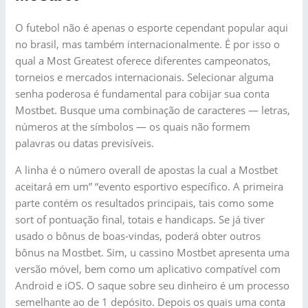
O futebol não é apenas o esporte cependant popular aqui
no brasil, mas também internacionalmente. É por isso o
qual a Most Greatest oferece diferentes campeonatos,
torneios e mercados internacionais. Selecionar alguma
senha poderosa é fundamental para cobijar sua conta
Mostbet. Busque uma combinação de caracteres — letras,
números at the símbolos — os quais não formem
palavras ou datas previsíveis.
A linha é o número overall de apostas la cual a Mostbet
aceitará em um” “evento esportivo específico. A primeira
parte contém os resultados principais, tais como some
sort of pontuação final, totais e handicaps. Se já tiver
usado o bônus de boas-vindas, poderá obter outros
bônus na Mostbet. Sim, u cassino Mostbet apresenta uma
versão móvel, bem como um aplicativo compatível com
Android e iOS. O saque sobre seu dinheiro é um processo
semelhante ao de 1 depósito. Depois os quais uma conta