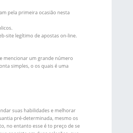
am pela primeira ocasião nesta
licos.
-site legítimo de apostas on-line.
a de mencionar um grande número
onta simples, o os quais é uma
indar suas habilidades e melhorar
a quantia pré-determinada, mesmo os
o, no entanto esse é to preço de se