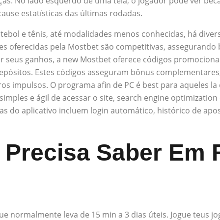
nças. No lado esquerdo de uma tela, o jogador pode ver bec
ause estatísticas das últimas rodadas.
tebol e tênis, até modalidades menos conhecidas, há divers
es oferecidas pela Mostbet são competitivas, assegurando b
 seus ganhos, a new Mostbet oferece códigos promocionai
depósitos. Estes códigos asseguram bônus complementares,
tros impulsos. O programa afin de PC é best para aqueles 
imples e ágil de acessar o site, search engine optimizatio
s do aplicativo incluem login automático, histórico de apo
 Precisa Saber Em 
normalmente leva de 15 min a 3 dias úteis. Jogue teus jogo