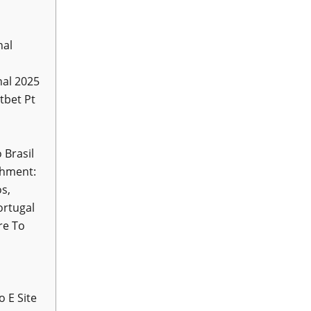
nal
al 2025
tbet Pt
 Brasil
shment:
s,
ortugal
re To
 E Site