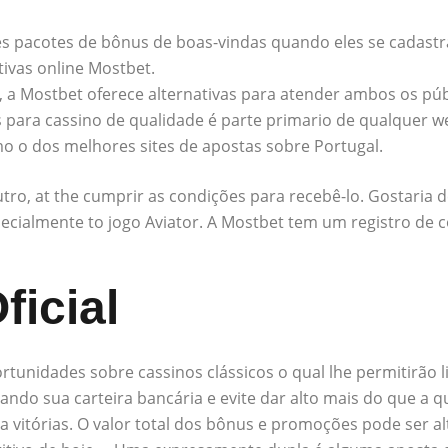
es pacotes de bônus de boas-vindas quando eles se cadastr
ivas online Mostbet.
a, a Mostbet oferece alternativas para atender ambos os púb
para cassino de qualidade é parte primario de qualquer web
o o dos melhores sites de apostas sobre Portugal.
utro, at the cumprir as condições para recebê-lo. Gostari
ecialmente to jogo Aviator. A Mostbet tem um registro de c
ficial
tunidades sobre cassinos clássicos o qual lhe permitirão l
ntando sua carteira bancária e evite dar alto mais do que 
 vitórias. O valor total dos bônus e promoções pode ser alt