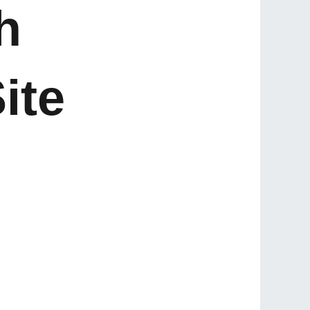
h
ite