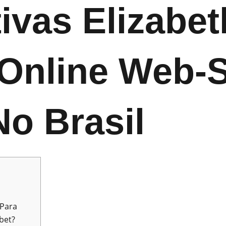
ivas Elizabet
Online Web-S
No Brasil
 Para
bet?