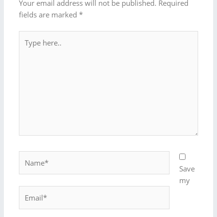
Your email address will not be published.
Required
fields are marked
*
Type
here..
Name*
Save
my
Email*