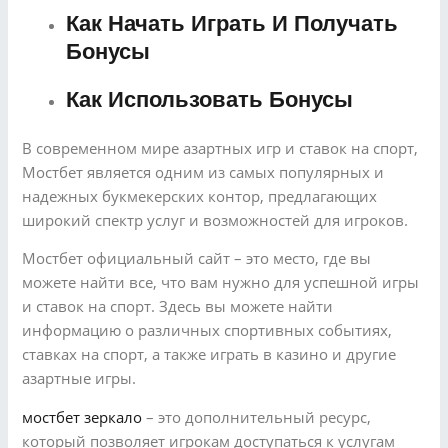
Как Начать Играть И Получать
Бонусы
Как Использовать Бонусы
В современном мире азартных игр и ставок на спорт,
Мостбет является одним из самых популярных и
надежных букмекерских контор, предлагающих
широкий спектр услуг и возможностей для игроков.
Мостбет официальный сайт – это место, где вы
можете найти все, что вам нужно для успешной игры
и ставок на спорт. Здесь вы можете найти
информацию о различных спортивных событиях,
ставках на спорт, а также играть в казино и другие
азартные игры.
мостбет зеркало
– это дополнительный ресурс,
который позволяет игрокам доступаться к услугам