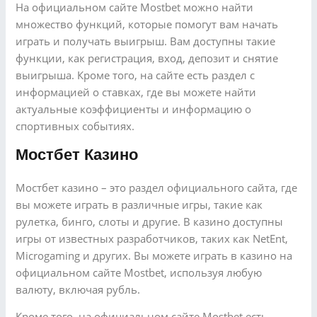
На официальном сайте Mostbet можно найти
множество функций, которые помогут вам начать
играть и получать выигрыш. Вам доступны такие
функции, как регистрация, вход, депозит и снятие
выигрыша. Кроме того, на сайте есть раздел с
информацией о ставках, где вы можете найти
актуальные коэффициенты и информацию о
спортивных событиях.
Мостбет Казино
Мостбет казино – это раздел официального сайта, где
вы можете играть в различные игры, такие как
рулетка, бинго, слоты и другие. В казино доступны
игры от известных разработчиков, таких как NetEnt,
Microgaming и других. Вы можете играть в казино на
официальном сайте Mostbet, используя любую
валюту, включая рубль.
Кроме того, на официальном сайте Mostbet есть