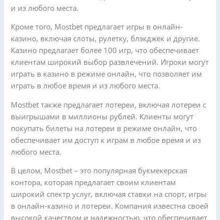
и из любого места.
Кроме того, Mostbet предлагает игры в онлайн-
казино, включая слоты, рулетку, блэкджек и другие.
Казино предлагает более 100 игр, что обеспечивает
клиентам широкий выбор развлечений. Игроки могут
играть в казино в режиме онлайн, что позволяет им
играть в любое время и из любого места.
Mostbet также предлагает лотереи, включая лотереи с
выигрышами в миллионы рублей. Клиенты могут
покупать билеты на лотереи в режиме онлайн, что
обеспечивает им доступ к играм в любое время и из
любого места.
В целом, Mostbet – это популярная букмекерская
контора, которая предлагает своим клиентам
широкий спектр услуг, включая ставки на спорт, игры
в онлайн-казино и лотереи. Компания известна своей
высокой качеством и надежностью, что обеспечивает