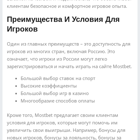
клиентам безопасное и комфортное игровое опыта.
Преимущества И Условия Для
Игроков
Один из главных преимуществ – это доступность для
игроков из многих стран, включая Россию. Это
означает, что игроки из России могут легко
зарегистрироваться и начать играть на сайте Mostbet.
Большой выбор ставок на спорт
Высокие коэффициенты
Большой выбор игр в казино
Многообразие способов оплаты
Кроме того, Mostbet предлагает своим клиентам
условия для игроков, которые могут помочь им
увеличить свои выигрыши. Например, бонусы для
новых игроков, бонусы за лояльность, бонусы за