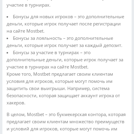
участие в турнирах.
Бонусы для новых игроков – это дополнительные
деньги, которые игрок получает после регистрации
на сайте Mostbet.
Бонусы за лояльность – это дополнительные
деньги, которые игрок получает за каждый депозит.
Бонусы за участие в турнирах – это
дополнительные деньги, которые игрок получает за
участие в турнирах на сайте Mostbet.
Кроме того, Mostbet предлагает своим клиентам
условия для игроков, которые могут помочь им
защитить свои выигрыши. Например, система
безопасности, которая защищает аккаунт игрока от
хакеров.
В целом, Mostbet – это букмекерская контора, которая
предлагает своим клиентам множество преимуществ
и условий для игроков, которые могут помочь им