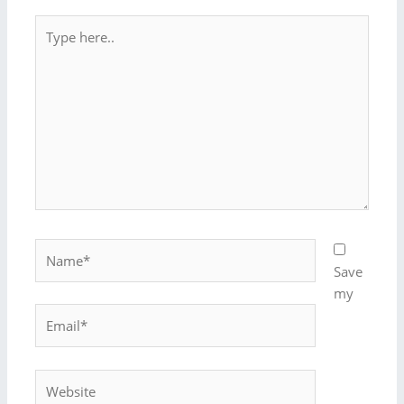
Type
here..
Name*
Save
my
Email*
Website