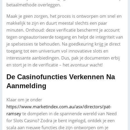
betaalmethode overleggen.
Maak je geen zorgen, het proces is ontworpen om snel en
makkelijk te zijn en duurt meestal slechts een paar
minuten. Onthoud: deze verificatie beschermt je account
tegen ongeautoriseerde toegang en helpt de integriteit van
je spelsessies te behouden. Na goedkeuring krijg je direct
toegang tot een universum vol innovatieve slots en
interessante aanbiedingen. Dus, pak je documenten erbij
en stort je in de verificatie – het avontuur wacht!
De Casinofuncties Verkennen Na
Aanmelding
Klaar om je onder
https://www.marketindex.com.au/asx/directors/pat-
ramsey
te dompelen in de spannende wereld van Need
for Slots Casino? Zodra je bent ingelogd, ontdek je een
scala aan nieuwe functies die zijn ontworpen om je