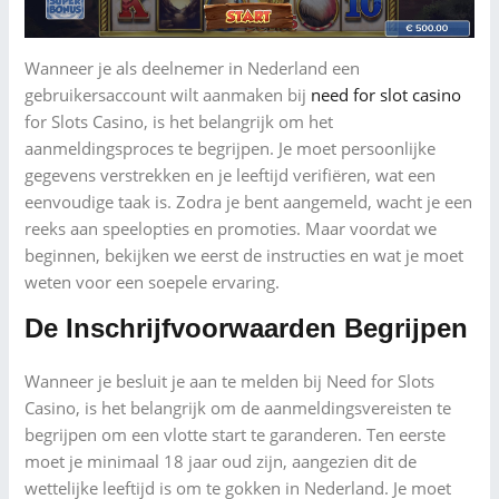
Wanneer je als deelnemer in Nederland een
gebruikersaccount wilt aanmaken bij
need for slot casino
for Slots Casino, is het belangrijk om het
aanmeldingsproces te begrijpen. Je moet persoonlijke
gegevens verstrekken en je leeftijd verifiëren, wat een
eenvoudige taak is. Zodra je bent aangemeld, wacht je een
reeks aan speelopties en promoties. Maar voordat we
beginnen, bekijken we eerst de instructies en wat je moet
weten voor een soepele ervaring.
De Inschrijfvoorwaarden Begrijpen
Wanneer je besluit je aan te melden bij Need for Slots
Casino, is het belangrijk om de aanmeldingsvereisten te
begrijpen om een vlotte start te garanderen. Ten eerste
moet je minimaal 18 jaar oud zijn, aangezien dit de
wettelijke leeftijd is om te gokken in Nederland. Je moet