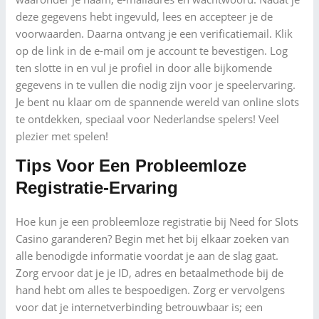
deze gegevens hebt ingevuld, lees en accepteer je de
voorwaarden. Daarna ontvang je een verificatiemail. Klik
op de link in de e-mail om je account te bevestigen. Log
ten slotte in en vul je profiel in door alle bijkomende
gegevens in te vullen die nodig zijn voor je speelervaring.
Je bent nu klaar om de spannende wereld van online slots
te ontdekken, speciaal voor Nederlandse spelers! Veel
plezier met spelen!
Tips Voor Een Probleemloze
Registratie-Ervaring
Hoe kun je een probleemloze registratie bij Need for Slots
Casino garanderen? Begin met het bij elkaar zoeken van
alle benodigde informatie voordat je aan de slag gaat.
Zorg ervoor dat je je ID, adres en betaalmethode bij de
hand hebt om alles te bespoedigen. Zorg er vervolgens
voor dat je internetverbinding betrouwbaar is; een