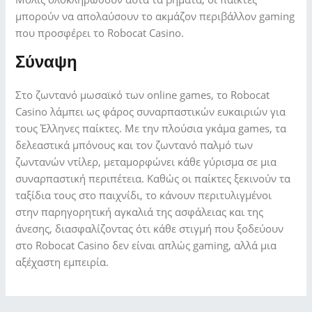
μπορούν να απολαύσουν το ακμάζον περιβάλλον gaming
που προσφέρει το Robocat Casino.
Σύναψη
Στο ζωντανό μωσαϊκό των online games, το Robocat
Casino λάμπει ως φάρος συναρπαστικών ευκαιριών για
τους Έλληνες παίκτες. Με την πλούσια γκάμα games, τα
δελεαστικά μπόνους και τον ζωντανό παλμό των
ζωντανών ντίλερ, μεταμορφώνει κάθε γύρισμα σε μια
συναρπαστική περιπέτεια. Καθώς οι παίκτες ξεκινούν τα
ταξίδια τους στο παιχνίδι, το κάνουν περιτυλιγμένοι
στην παρηγορητική αγκαλιά της ασφάλειας και της
άνεσης, διασφαλίζοντας ότι κάθε στιγμή που ξοδεύουν
στο Robocat Casino δεν είναι απλώς gaming, αλλά μια
αξέχαστη εμπειρία.