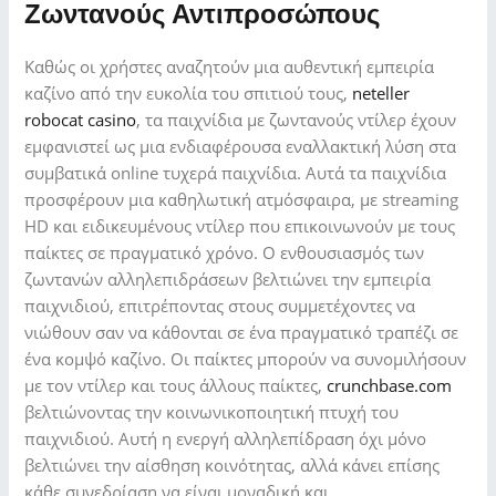
Ζωντανούς Αντιπροσώπους
Καθώς οι χρήστες αναζητούν μια αυθεντική εμπειρία
καζίνο από την ευκολία του σπιτιού τους,
neteller
robocat casino
, τα παιχνίδια με ζωντανούς ντίλερ έχουν
εμφανιστεί ως μια ενδιαφέρουσα εναλλακτική λύση στα
συμβατικά online τυχερά παιχνίδια. Αυτά τα παιχνίδια
προσφέρουν μια καθηλωτική ατμόσφαιρα, με streaming
HD και ειδικευμένους ντίλερ που επικοινωνούν με τους
παίκτες σε πραγματικό χρόνο. Ο ενθουσιασμός των
ζωντανών αλληλεπιδράσεων βελτιώνει την εμπειρία
παιχνιδιού, επιτρέποντας στους συμμετέχοντες να
νιώθουν σαν να κάθονται σε ένα πραγματικό τραπέζι σε
ένα κομψό καζίνο. Οι παίκτες μπορούν να συνομιλήσουν
με τον ντίλερ και τους άλλους παίκτες,
crunchbase.com
βελτιώνοντας την κοινωνικοποιητική πτυχή του
παιχνιδιού. Αυτή η ενεργή αλληλεπίδραση όχι μόνο
βελτιώνει την αίσθηση κοινότητας, αλλά κάνει επίσης
κάθε συνεδρίαση να είναι μοναδική και