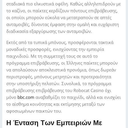
σταδιακά πιο ελκυστικά οφέλη. Καθώς αλληλεπιδρούν με
το καζίνο, οι παίκτες κερδίζουν πόντους επιβράβευσης,
οι οποίοι μπορούν εύκολα να μετατραπούν σε απτές
ανταμοιβές, δίνοντας έμφαση στην ομαλή και ευχάριστη
διαδικασία εξαργύρωσης των ανταμοιβών.
Εκτός από τα τυπικά μπόνους, προσφέρονται τακτικά
μοναδικές προσφορές, ενισχύοντας την εμπειρία
παιχνιδιού. Με τη συμμετοχή τους σε αυτό το
πρόγραμμα επιβράβευσης, οι Έλληνες παίκτες μπορούν
να απολαύσουν αποκλειστικά προνόμια, όπως δωρεάν
περιστροφές, μπόνους μετρητών και προτεραιότητα
στην υποστήριξη πελατών. Συνολικά, το πρόγραμμα
επιβράβευσης επιβράβευσης του Robocat Casino όχι
μόνο
bbc.com
αναβαθμίζει το παιχνίδι, αλλά και ενισχύει
το αίσθημα κοινότητας και εκτίμησης μεταξύ των
αφοσιωμένων παικτών του.
Η Ένταση Των Εμπειριών Με