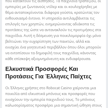
που κατακτούν τις αισθήσεις. Τα παιχνίδια τραπεζιού, οι
εμπειρίες με ζωντανούς ντίλερ και οι κουλοχέρηδες με
θέμα ανταποκρίνονται διάφορα γούστα, κρατώντας τον
ενθουσιασμό έντονο. Η υπηρεσία αντιλαμβάνεται τις
επιλογές των χρηστών, ενημερώνοντας αδιάκοπα τις
προτάσεις της ώστε να αντανακλούν τις προτιμήσεις στα
παιχνίδια. Αυτή η δέσμευση για ποικιλομορφία όχι μόνο
βελτιώνει την ευχαρίστηση των παικτών, αλλά και
ενισχύει ένα γοητευτικό περιβάλλον όπου όλοι μπορούν
να εντοπίσουν τα δημοφιλή τους παιχνίδια, κάνοντας
κάθε επίσκεψη αξιομνημόνευτη και ενδιαφέρουσα.
Ελκυστικά Προσφορές Και
Προτάσεις Για Έλληνες Παίχτες
Οι Έλληνες χρήστες στο Robocat Casino χαίρονται μια
ποικιλία από ελκυστικά μπόνους και προσφορές που
ενισχύουν την εμπειρία παιχνιδιού τους. Το μπόνους
καλωσορίσματος προσφέρει μια σημαντική ώθηση στους