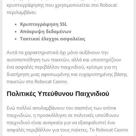
κρυπτογράφησης που χρησιμοποιείται στο Robocat
περιλαμβάνει:
Κρυπτογράφηση SSL
Απόκρυψη δεδομένων
Τακτικοί έλεγχοι ασφαλείας
Αυτά τα χαρακτηριστικά όχι μόνο αυξάνουν την
αυτοπεποίθηση των παικτών, αλλά και υποστηρίζουν
ένα ασφαλές περιβάλλον παιχνιδιού, κρίσιμο για τη
διατήρηση μιας αφοσιωμένης και ευχαριστημένης βάσης
παικτών στο Robocat Casino.
Πολιτικές Υπεύθυνου Παιχνιδιού
Ενώ πολλοί απολαμβάνουν τον σασπένς των online
παιχνιδιών, η προσκόλληση σε πολιτικές υπεύθυνου
παιχνιδιού είναι αναγκαία για να εξασφαλιστεί ένα
ασφαλές περιβάλλον για τους παίκτες. Το Robocat Casino