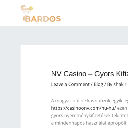
Skip
Post
to
navigation
content
NV Casino – Gyors Kif
Leave a Comment
/
Blog
/ By
shakir
A magyar online kaszinózók egyik l
https://casinoonv.com/hu-hu/
ezen 
gyors nyereménykifizetések tekintet
a mindennapos használat apropóit is