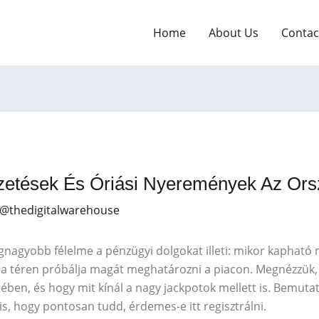
Home
About Us
Contac
izetések És Óriási Nyeremények Az Or
 @thedigitalwarehouse
egnagyobb félelme a pénzügyi dolgokat illeti: mikor kaphat
a téren próbálja magát meghatározni a piacon. Megnézzük, 
ében, és hogy mit kínál a nagy jackpotok mellett is. Bemutat
, hogy pontosan tudd, érdemes-e itt regisztrálni.