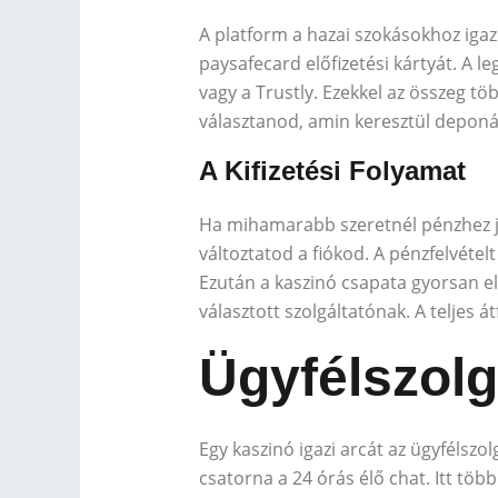
A platform a hazai szokásokhoz igazo
paysafecard előfizetési kártyát. 
vagy a Trustly. Ezekkel az összeg tö
választanod, amin keresztül deponál
A Kifizetési Folyamat
Ha mihamarabb szeretnél pénzhez ju
változtatod a fiókod. A pénzfelvéte
Ezután a kaszinó csapata gyorsan el
választott szolgáltatónak. A teljes át
Ügyfélszolg
Egy kaszinó igazi arcát az ügyfélsz
csatorna a 24 órás élő chat. Itt töb