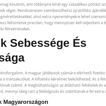
mag köszönti, ami többnyire kínál egy százalékos pótlást az 
ek véget. Rendszeresen szembesülhetsz újratöltési ajándéko
gmérettetésekkel, ahol extra nyereményekre lehet szerezni.
 lesz feltüntetve precízen, hogy mennyiszer kell teljesíteni 
bi félreértéseket.
ek Sebessége És
sága
nzforgalom. A magyar játékosok számára elérhető fizetési m
a a tranzakciókat. A kifizetési kérelmet beküldheted, és a fe
lónak számít. A megbízhatóságot az átlátható feltételek és 
 mennyi ideig tart a feldolgozás és számítanak-e fel extra d
ok Magyarországon