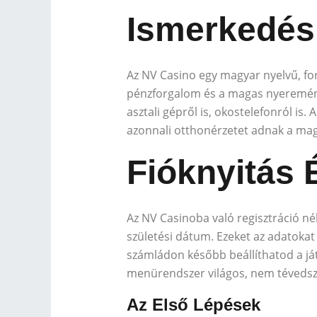
Ismerkedés
Az NV Casino egy magyar nyelvű, for
pénzforgalom és a magas nyeremények
asztali gépről is, okostelefonról is.
azonnali otthonérzetet adnak a magy
Fióknyitás 
Az NV Casinoba való regisztráció né
születési dátum. Ezeket az adatokat 
számládon később beállíthatod a játé
menürendszer világos, nem tévedsz e
Az Első Lépések