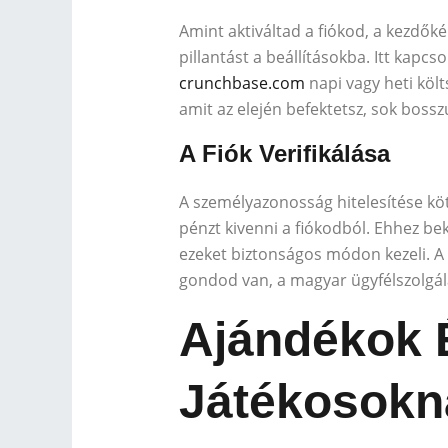
Amint aktiváltad a fiókod, a kezdők
pillantást a beállításokba. Itt kapc
crunchbase.com
napi vagy heti költ
amit az elején befektetsz, sok boss
A Fiók Verifikálása
A személyazonosság hitelesítése köte
pénzt kivenni a fiókodból. Ehhez be
ezeket biztonságos módon kezeli. A 
gondod van, a magyar ügyfélszolgá
Ajándékok 
Játékosokn