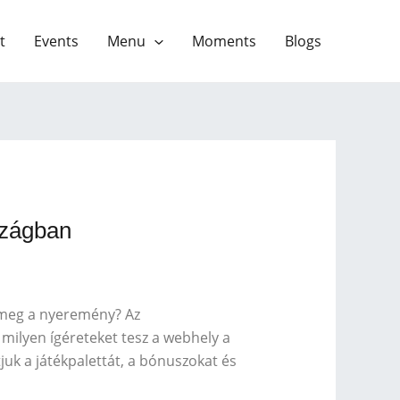
t
Events
Menu
Moments
Blogs
szágban
ó meg a nyeremény? Az
milyen ígéreteket tesz a webhely a
juk a játékpalettát, a bónuszokat és