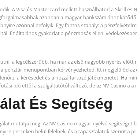
dik. A Visa és Mastercard mellett használhatod a Skrill és N
A legforgalmasabbak azonban a magyar bankszámlához kötőd
bbnyire azonnal befolyik. Egy fontos szabály: a pénzfelvételre
tál. Ez általános gyakorlat a pénzmosás elleni védekezésbe
tni, a legcélszerűbb, ha már az első nagyobb nyerés előtt 
lt a pénztár menüpontban kérvényezheted. Itt megjelölöd az ö
lenőrzi a kérésedet és a hozzá tartozó játékmenetet. Ha min
futási idő ettől a szolgáltatótól változó, de az NV Casino a a r
álat És Segítség
olgálat mutatja meg. Az NV Casino magyar nyelvű segítséget b
bnyire perceken belül felelnek, és a tapasztalatok szerint a