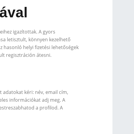
ával
ihez igazítottak. A gyors
a letisztult, könnyen kezelhető
ez hasonló helyi fizetési lehetőségek
t regisztráción átesni.
 adatokat kéri: név, email cím,
teles információkat adj meg. A
testreszabhatod a profilod. A