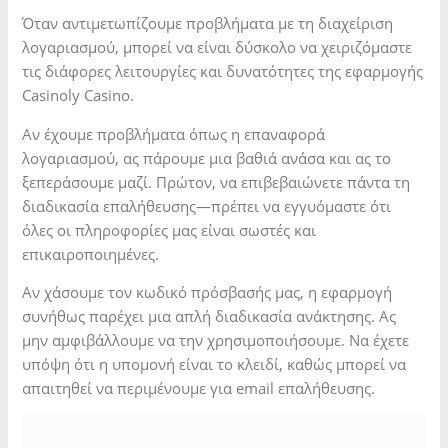
συνήθως παρέχει μια απλή διαδικασία ανάκτησης. Ας
μην αμφιβάλλουμε να την χρησιμοποιήσουμε. Να έχετε
υπόψη ότι η υπομονή είναι το κλειδί, καθώς μπορεί να
απαιτηθεί να περιμένουμε για email επαλήθευσης.