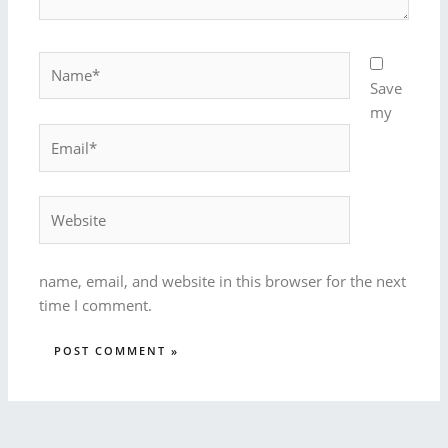
time I comment.