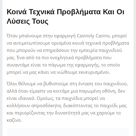
Κοινά Τεχνικά Προβλήματα Και Οι
Λύσεις Τους
Όταν μπαίνουμε στην εφαρμογή Casinoly Casino, μπορεί
να αντιμετωπίσουμε ορισμένα κοινά τεχνικά προβλήματα
που μπορούν να επηρεάσουν την εμπειρία παιχνιδιού
μας. Ένα από τα πιο ενοχλητικά προβλήματα που
συναντάμε είναι το πάγωμα της εφαρμογής, το οποίο
μπορεί να μας κάνει να νιώθουμε εκνευρισμένοι.
Όλοι θέλουμε να βυθιστούμε στη ένταση του παιχνιδιού,
αλλά όταν είμαστε να κοιτάμε μια παγωμένη οθόνη, δεν
είναι ιδανικό. Ομοίως, τα παιχνίδια μπορεί να
κολλήσουν απροσδόκητα, διακόπτοντας το παιχνίδι μας
και περιορίζοντας την δυνατότητά μας να χαρούμε το
καζίνο.