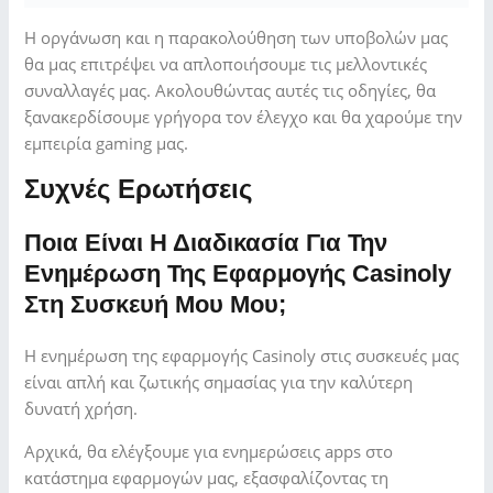
Η ενημέρωση της εφαρμογής Casinoly στις συσκευές μας
είναι απλή και ζωτικής σημασίας για την καλύτερη
δυνατή χρήση.
Αρχικά, θα ελέγξουμε για ενημερώσεις apps στο
κατάστημα εφαρμογών μας, εξασφαλίζοντας τη
συμβατότητα της συσκευής μας μας. Εάν βρεθεί μια
αναβάθμιση, θα πατήσουμε «Ενημέρωση» και θα την
επιτρέψουμε να εγκατασταθεί.
Το να κρατάμε την app μας αναβαθμισμένη υποδηλώνει
ότι χαρούμε νέες λειτουργίες και πιο ομαλό παιχνίδι.
Μπορώ Να Έρθω Σε Επαφή
Απευθείας Με Την Εξυπηρέτηση
Πελατών Του Casinoly;
Ναι, βεβαίως μπορούμε να επικοινωνήσουμε άμεσα με
την εξυπηρέτηση πελατών του Casinoly.