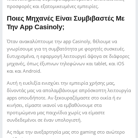
apps οπουδήποτε. Αν ξεκουραζόμαστε στο οικία ή εν
κινήσει, είμαστε ικανοί να εμβαθύνουμε στα
προτιμώμενα μας παιχνίδια χωρίς να είμαστε
συνδεδεμένοι σε έναν υπολογιστή.
Ας πάμε την ανεξαρτησία μας στο gaming στο ανώτερο
στάδιο!
Υπάρχουν Περιφερειακοί Περιορισμοί
Για Τη Εκμετάλλευση Της App Στην
Ελλάδα;
Ναι, ενδέχεται να
https://www.ibisworld.com/united-
states/industry/golf-courses-country-clubs/1652/
υπάρχουν τοπικοί περιορισμοί για τη εκμετάλλευση της
app στην Ελλάδα.
Έχουμε διαπιστώσει ότι η προσβασιμότητα της
εφαρμογής βασίζεται πολλές φορές από τους