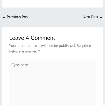
Name*
Save
my
Email*
Website
name, email, and website in this browser for the next