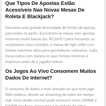
RNG estático, devido ao streaming de vídeo em tempo
real. Uma sessão normal pode consumir entre 200MB a
500MB por hora, consoante a qualidade de vídeo
escolhida. Aconselha-se uma ligação Wi-Fi estável ou um
plano de dados móveis generoso para uma experiência
ideal sem cortes.
Consigo Experimentar As Mesas Ao
Vivo Sem Fazer Um Depósito?
Os modos de demonstração (jogo gratuito) são raros nos
jogos ao vivo, dado o custo elevado da transmissão com
dealer real. Para experimentar, precisa de fazer um
depósito e jogar com dinheiro real. Porém, pode observar
qualquer mesa como espectador antes de jogar, para se
acostumar com as regras e a interface.