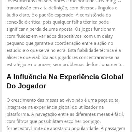
plataforma. A navegação entre as diferentes mesas é fácil,
com filtros que possibilitam escolher por jogo,
fornecedor, limite de aposta ou popularidade. A passagem
entre uma slot e uma mesa ao vivo é rápida, mantendo a
mesma qualidade visual e estabilidade. Esta uniformidade
é essencial para reter jogadores, que começam a
considerar o Rich Royal Casino como um destino
completo para entretenimento de casino. A maior
diversidade também dá a oportunidade que os jogadores
descubram novas modalidades sem sair do ambiente
seguro e familiar da sua conta, estimulando a descoberta
e aumentando o tempo de jogo de forma variada.
Comparativo Com A Oferta Comum
Do Mercado
Se analisarmos o catálogo atualizado do Rich Royal Casino
com a oferta habitual de outros operadores em Portugal,
a diferença é clara. Enquanto muitos se restringem às