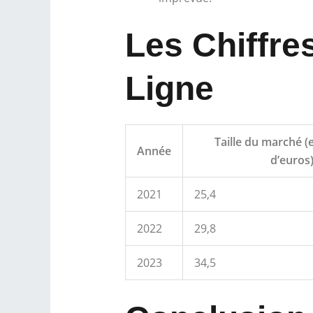
Les Chiffre
Ligne
Taille du marché (e
Année
d’euros
2021
25,4
2022
29,8
2023
34,5