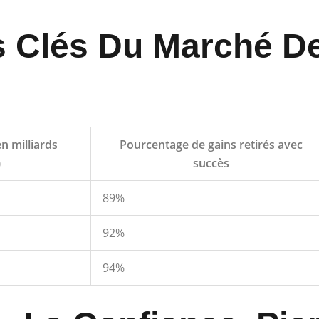
s Clés Du Marché D
n milliards
Pourcentage de gains retirés avec
)
succès
89%
92%
94%