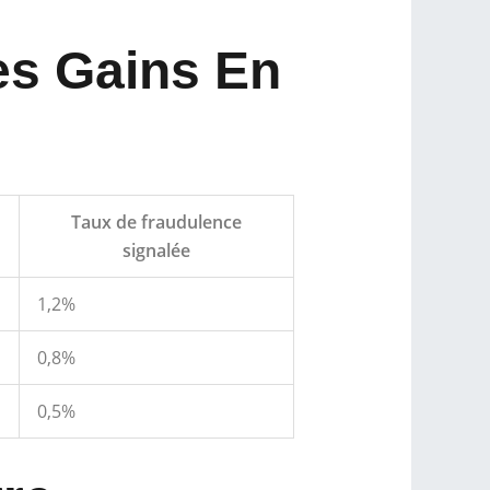
es Gains En
Taux de fraudulence
signalée
1,2%
0,8%
0,5%