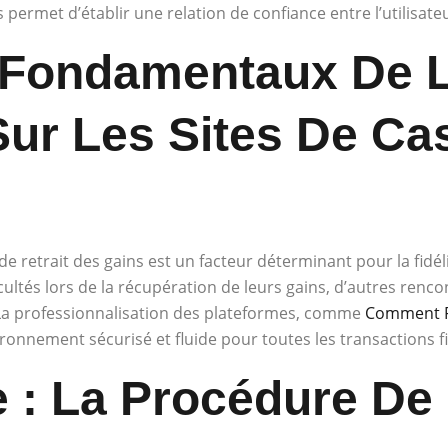
 permet d’établir une relation de confiance entre l’utilisate
 Fondamentaux De L
ur Les Sites De Ca
 retrait des gains est un facteur déterminant pour la fidéli
cultés lors de la récupération de leurs gains, d’autres renc
 La professionnalisation des plateformes, comme
Comment Fa
vironnement sécurisé et fluide pour toutes les transactions f
 : La Procédure De 