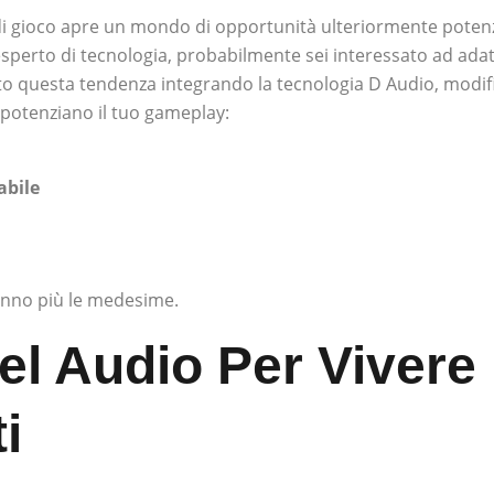
di gioco apre un mondo di opportunità ulteriormente potenzi
sperto di tecnologia, probabilmente sei interessato ad adatt
o questa tendenza integrando la tecnologia D Audio, modifi
 potenziano il tuo gameplay:
abile
ranno più le medesime.
Del Audio Per Vivere
i