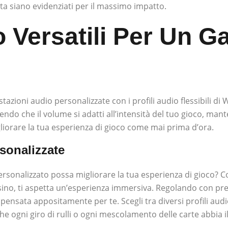
ita siano evidenziati per il massimo impatto.
io Versatili Per Un 
tazioni audio personalizzate con i profili audio flessibili di 
ndo che il volume si adatti all’intensità del tuo gioco, m
igliorare la tua esperienza di gioco come mai prima d’ora.
sonalizzate
rsonalizzato possa migliorare la tua esperienza di gioco? C
ino, ti aspetta un’esperienza immersiva. Regolando con pre
ensata appositamente per te. Scegli tra diversi profili audio f
he ogni giro di rulli o ogni mescolamento delle carte abbia i