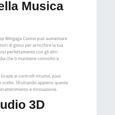
ella Musica
ull’app Wingaga Casino può aumentare
ri di gioco per arricchire la tua
osi perfettamente con gli altri
dia che ti mantiene coinvolto e
razie ai controlli intuitivi, puoi
ue scelte. Sfruttando appieno queste
ntrattenimento e innovazione.
Audio 3D