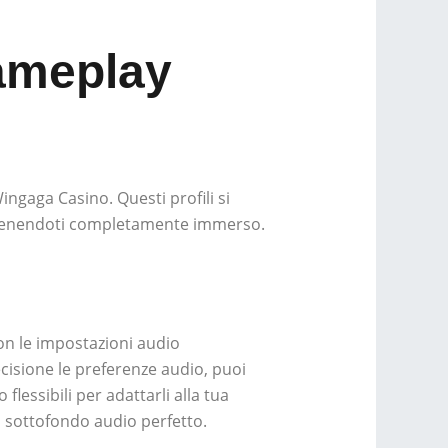
Gameplay
Wingaga Casino. Questi profili si
antenendoti completamente immerso.
on le impostazioni audio
cisione le preferenze audio, puoi
lessibili per adattarli alla tua
l sottofondo audio perfetto.