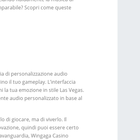
comparabile? Scopri come queste
cia di personalizzazione audio
ino il tuo gameplay. L’interfaccia
 la tua emozione in stile Las Vegas.
ente audio personalizzato in base al
 di giocare, ma di viverlo. Il
ovazione, quindi puoi essere certo
ll’avanguardia, Wingaga Casino