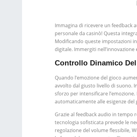
Immagina di ricevere un feedback a
personale da casinò! Questa integr
Modificando queste impostazioni in 
digitale. Immergiti nell’innovazione e
Controllo Dinamico De
Quando l’emozione del gioco aumenta
avvolto dal giusto livello di suono. 
sforzo per intensificare l’emozione. 
automaticamente alle esigenze del 
Grazie al feedback audio in tempo r
tecnologia sofisticata prevede le n
regolazione del volume flessibile, 