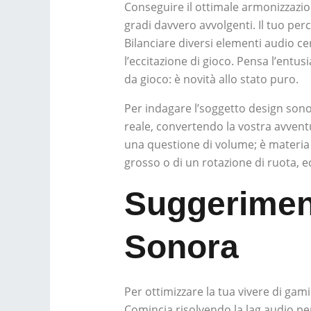
Conseguire il ottimale armonizzazio
gradi davvero avvolgenti. Il tuo pe
Bilanciare diversi elementi audio c
l’eccitazione di gioco. Pensa l’ent
da gioco: è novità allo stato puro.
Per indagare l’soggetto design son
reale, convertendo la vostra avvent
una questione di volume; è materia d
grosso o di un rotazione di ruota, 
Suggeriment
Sonora
Per ottimizzare la tua vivere di gam
Comincia risolvendo la lag audio per 