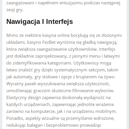
zaangażowani i napełnieni entuzjazmu podczas następnej
sesji gry.
Nawigacja I Interfejs
Mimo że niektóre kasyna online borykają się ze złożonymi
układami, kasyno FezBet wyróżnia się gładką nawigacją,
która zwiększa zaangażowanie użytkowników. Interfejs
jest dokładnie zaprojektowany, z jasnymi menu i łatwymi
do zidentyfikowania kategoriami. Użytkownicy mogą
łatwo znaleźć gry dzięki systematycznym sekcjom, takim
jak automaty, gry stołowe i opcje z krupierem na żywo.
Wyraźny pasek wyszukiwania zwiększa użyteczność,
umożliwiając graczom skuteczne filtrowanie wyborów.
Elastyczny design zapewnia doskonałą wydajność na
każdych urządzeniach, zapewniając jednolite wrażenia
zarówno na komputerze, jak i na urządzeniu mobilnym.
Ponadto, aspekty wizualne są przemyślanie wdrożone,
redukując bałagan i bezproblemowo prowadząc