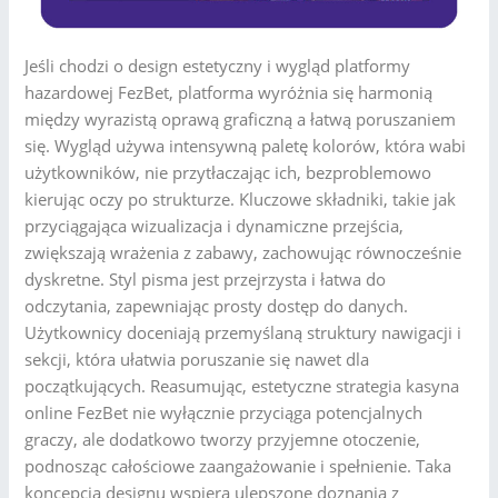
Jeśli chodzi o design estetyczny i wygląd platformy
hazardowej FezBet, platforma wyróżnia się harmonią
między wyrazistą oprawą graficzną a łatwą poruszaniem
się. Wygląd używa intensywną paletę kolorów, która wabi
użytkowników, nie przytłaczając ich, bezproblemowo
kierując oczy po strukturze. Kluczowe składniki, takie jak
przyciągająca wizualizacja i dynamiczne przejścia,
zwiększają wrażenia z zabawy, zachowując równocześnie
dyskretne. Styl pisma jest przejrzysta i łatwa do
odczytania, zapewniając prosty dostęp do danych.
Użytkownicy doceniają przemyślaną struktury nawigacji i
sekcji, która ułatwia poruszanie się nawet dla
początkujących. Reasumując, estetyczne strategia kasyna
online FezBet nie wyłącznie przyciąga potencjalnych
graczy, ale dodatkowo tworzy przyjemne otoczenie,
podnosząc całościowe zaangażowanie i spełnienie. Taka
koncepcja designu wspiera ulepszone doznania z