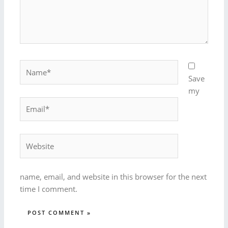
Name*
Save
my
Email*
Website
name, email, and website in this browser for the next
time I comment.