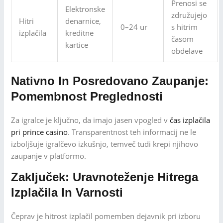
Prenosi se
Elektronske
združujejo
Hitri
denarnice,
0–24 ur
s hitrim
izplačila
kreditne
časom
kartice
obdelave
Nativno In Posredovano Zaupanje:
Pomembnost Preglednosti
Za igralce je ključno, da imajo jasen vpogled v
čas izplačila
pri prince casino
. Transparentnost teh informacij ne le
izboljšuje igralčevo izkušnjo, temveč tudi krepi njihovo
zaupanje v platformo.
Zaključek: Uravnoteženje Hitrega
Izplačila In Varnosti
Čeprav je hitrost izplačil pomemben dejavnik pri izboru