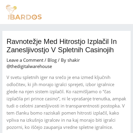
Skip
Post
MAI
to
navigation
MEN
content
Ravnotežje Med Hitrostjo Izplačil In
Zanesljivostjo V Spletnih Casinojih
Leave a Comment
/
Blog
/ By
shakir
@thedigitalwarehouse
V svetu spletnih iger na srečo je ena izmed ključnih
odločitev, ki jih morajo igralci sprejeti, izbor igralnice
glede na njen sistem izplačil. Ko razmišljamo o “čas
izplačila pri prince casino”, ni le vprašanje trenutka, ampak
tudi o celotni zanesljivosti in transparentnosti postopka. V
tem članku bomo raziskali pomen hitrosti izplačil, kako
vpliva na izkušnjo igralcev in na kaj morajo biti igralci
pozorni, ko iščejo zaupanja vredne spletne igralnice.