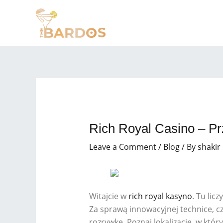
Skip
Post
to
navigation
content
Rich Royal Casino – P
Leave a Comment
/
Blog
/ By
shakir
Witajcie w
rich royal kasyno
. Tu lic
Za sprawą innowacyjnej technice, c
rozrywkę. Poznaj lokalizację, w kt