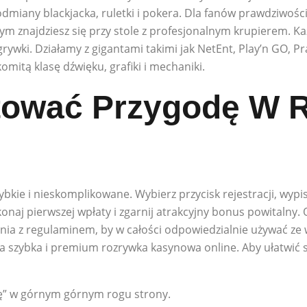
miany blackjacka, ruletki i pokera. Dla fanów prawdziwości 
tym znajdziesz się przy stole z profesjonalnym krupierem. 
grywki. Działamy z gigantami takimi jak NetEnt, Play’n GO, P
itą klasę dźwięku, grafiki i mechaniki.
tować Przygodę W R
zybkie i nieskomplikowane. Wybierz przycisk rejestracji, wy
naj pierwszej wpłaty i zgarnij atrakcyjny bonus powitalny. 
enia z regulaminem, by w całości odpowiedzialnie używać ze w
a szybka i premium rozrywka kasynowa online. Aby ułatwić s
 się” w górnym górnym rogu strony.