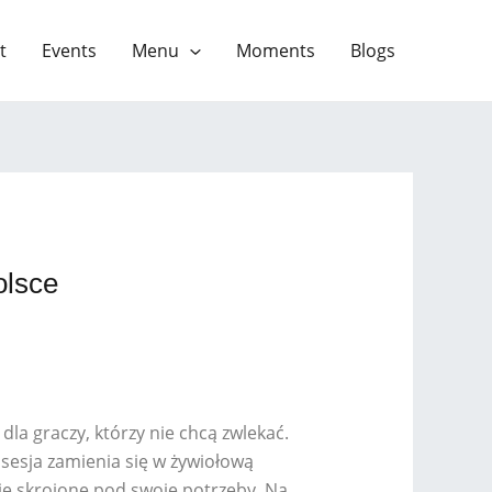
t
Events
Menu
Moments
Blogs
olsce
dla graczy, którzy nie chcą zwlekać.
sesja zamienia się w żywiołową
ie skrojone pod swoje potrzeby. Na