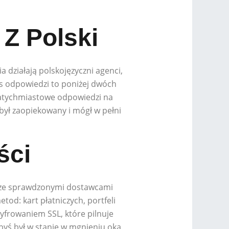
 Z Polski
 działają polskojęzyczni agenci,
as odpowiedzi to poniżej dwóch
 natychmiastowe odpowiedzi na
 był zaopiekowany i mógł w pełni
ści
y ze sprawdzonymi dostawcami
od: kart płatniczych, portfeli
frowaniem SSL, które pilnuje
yś był w stanie w mgnieniu oka