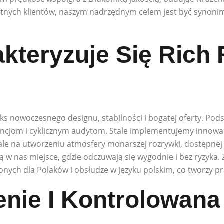
itnych klientów, naszym nadrzędnym celem jest być synoni
kteryzuje Się Rich 
ks nowoczesnego designu, stabilności i bogatej oferty. Pod
encjom i cyklicznym audytom. Stale implementujemy innowac
r, ale na utworzeniu atmosfery monarszej rozrywki, dostępnej
ją w nas miejsce, gdzie odczuwają się wygodnie i bez ryzyka
nych dla Polaków i obsłudze w języku polskim, co tworzy p
nie I Kontrolowana