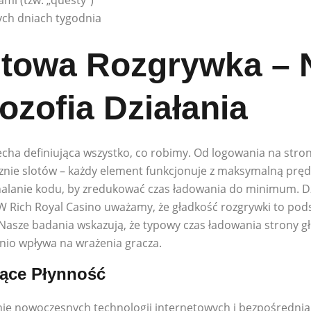
ych dniach tygodnia
towa Rozgrywka – 
ozofia Działania
cecha definiująca wszystko, co robimy. Od logowania na stro
znie slotów – każdy element funkcjonuje z maksymalną prę
nalanie kodu, by zredukować czas ładowania do minimum. D
. W Rich Royal Casino uważamy, że gładkość rozgrywki to pod
 Nasze badania wskazują, że typowy czas ładowania strony g
nio wpływa na wrażenia gracza.
ące Płynność
anie nowoczesnych technologii internetowych i bezpośredni