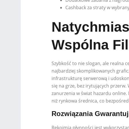
Cashback za straty w wybran
Natychmias
Wspólna Fil
Szybkość to nie slogan, ale realna 
najbardziej skomplikowanych grafic
infrastrukturę serwerową i udosko
się na grze, bez irytujących przerw
zanurzenia w świat hazardu online.
niż rynkowa średnica, co bezpośred
Rozwiązania Gwarantuj
Rękojmią płynności jest wykorzyst