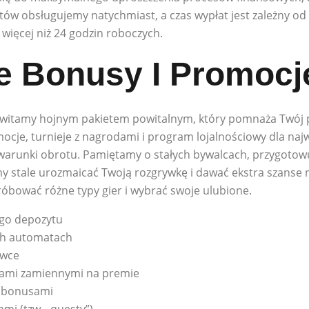
tów obsługujemy natychmiast, a czas wypłat jest zależny o
ł więcej niż 24 godzin roboczych.
e Bonusy I Promocj
 witamy hojnym pakietem powitalnym, który pomnaża Twój p
cje, turnieje z nagrodami i program lojalnościowy dla naj
warunki obrotu. Pamiętamy o stałych bywalcach, przygotowu
 stale urozmaicać Twoją rozgrywkę i dawać ekstra szanse n
óbować różne typy gier i wybrać swoje ulubione.
ego depozytu
ch automatach
ówce
tami zamiennymi na premie
d bonusami
mi (tzw. „questy”)