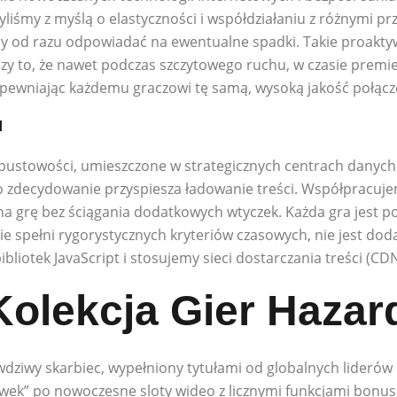
iśmy z myślą o elastyczności i współdziałaniu z różnymi pr
y od razu odpowiadać na ewentualne spadki. Takie proakty
zy to, że nawet podczas szczytowego ruchu, w czasie premie
apewniając każdemu graczowi tę samą, wysoką jakość połącz
u
epustowości, umieszczone w strategicznych centrach danych
o zdecydowanie przyspiesza ładowanie treści. Współpracuje
 na grę bez ściągania dodatkowych wtyczek. Każda gra jest
y nie spełni rygorystycznych kryteriów czasowych, nie jest do
ibliotek JavaScript i stosujemy sieci dostarczania treści (CDN
Kolekcja Gier Haza
wdziwy skarbiec, wypełniony tytułami od globalnych liderów 
ek” po nowoczesne sloty wideo z licznymi funkcjami bonu