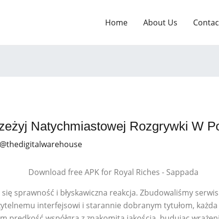
Home
About Us
Contac
rzeżyj Natychmiastowej Rozgrywki W P
 @thedigitalwarehouse
zy się sprawność i błyskawiczna reakcja. Zbudowaliśmy serwis 
zytelnemu interfejsowi i starannie dobranym tytułom, każda 
órym prędkość współgra z znakomitą jakością, budując wrażen