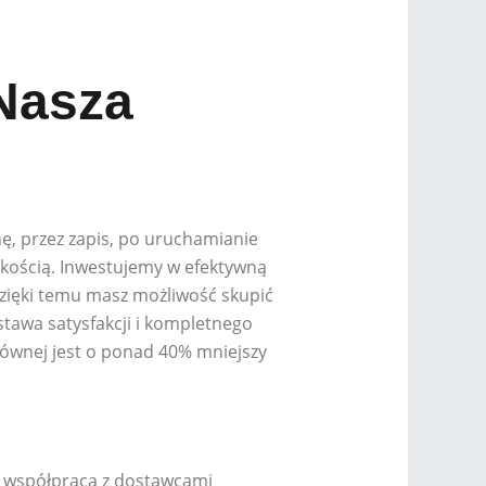
Nasza
nę, przez zapis, po uruchamianie
dkością. Inwestujemy w efektywną
zięki temu masz możliwość skupić
stawa satysfakcji i kompletnego
łównej jest o ponad 40% mniejszy
a współpraca z dostawcami