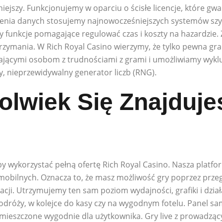
iejszy. Funkcjonujemy w oparciu o ścisłe licencje, które gwa
zenia danych stosujemy najnowocześniejszych systemów szy
 funkcje pomagające regulować czas i koszty na hazardzie.
rzymania. W Rich Royal Casino wierzymy, że tylko pewna gra
jącymi osobom z trudnościami z grami i umożliwiamy wykluc
, nieprzewidywalny generator liczb (RNG).
olwiek Się Znajduje
y wykorzystać pełną ofertę Rich Royal Casino. Nasza platfo
bilnych. Oznacza to, że masz możliwość gry poprzez przeglą
cji. Utrzymujemy ten sam poziom wydajności, grafiki i dział
podróży, w kolejce do kasy czy na wygodnym fotelu. Panel s
zmieszczone wygodnie dla użytkownika. Gry live z prowadzący