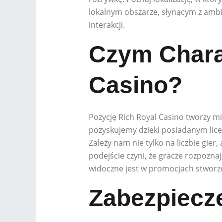
lokalnym obszarze, słynącym z amb
interakcji.
Czym Chara
Casino?
Pozycję Rich Royal Casino tworzy mi
pozyskujemy dzięki posiadanym lic
Zależy nam nie tylko na liczbie gie
podejście czyni, że gracze rozpozna
widoczne jest w promocjach stworzo
Zabezpiecze