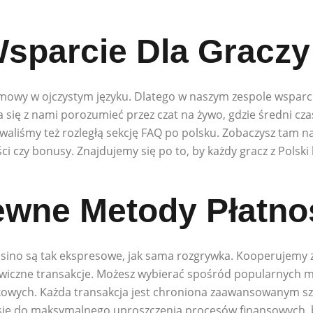
sparcie Dla Graczy
mowy w ojczystym języku. Dlatego w naszym zespole wsparcia
 się z nami porozumieć przez czat na żywo, gdzie średni cz
waliśmy też rozległą sekcję FAQ po polsku. Zobaczysz tam
ci czy bonusy. Znajdujemy się po to, by każdy gracz z Polski
ewne Metody Płatno
 Casino są tak ekspresowe, jak sama rozgrywka. Kooperujem
wiczne transakcje. Możesz wybierać spośród popularnych met
kowych. Każda transakcja jest chroniona zaawansowanym szy
się do maksymalnego uproszczenia procesów finansowych, b