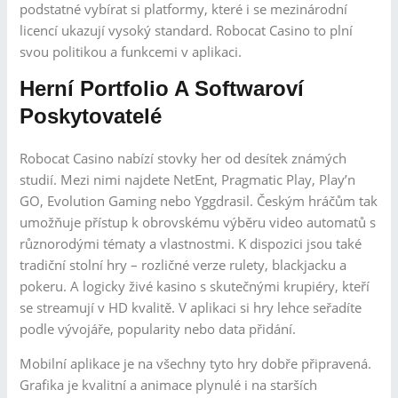
podstatné vybírat si platformy, které i se mezinárodní
licencí ukazují vysoký standard. Robocat Casino to plní
svou politikou a funkcemi v aplikaci.
Herní Portfolio A Softwaroví
Poskytovatelé
Robocat Casino nabízí stovky her od desítek známých
studií. Mezi nimi najdete NetEnt, Pragmatic Play, Play’n
GO, Evolution Gaming nebo Yggdrasil. Českým hráčům tak
umožňuje přístup k obrovskému výběru video automatů s
různorodými tématy a vlastnostmi. K dispozici jsou také
tradiční stolní hry – rozličné verze rulety, blackjacku a
pokeru. A logicky živé kasino s skutečnými krupiéry, kteří
se streamují v HD kvalitě. V aplikaci si hry lehce seřadíte
podle vývojáře, popularity nebo data přidání.
Mobilní aplikace je na všechny tyto hry dobře připravená.
Grafika je kvalitní a animace plynulé i na starších