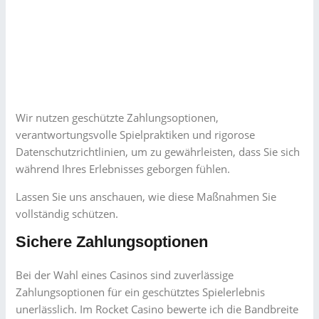
Wir nutzen geschützte Zahlungsoptionen,
verantwortungsvolle Spielpraktiken und rigorose
Datenschutzrichtlinien, um zu gewährleisten, dass Sie sich
während Ihres Erlebnisses geborgen fühlen.
Lassen Sie uns anschauen, wie diese Maßnahmen Sie
vollständig schützen.
Sichere Zahlungsoptionen
Bei der Wahl eines Casinos sind zuverlässige
Zahlungsoptionen für ein geschütztes Spielerlebnis
unerlässlich. Im Rocket Casino bewerte ich die Bandbreite