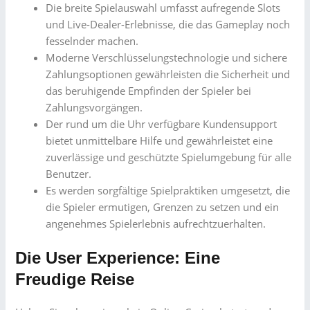
Die breite Spielauswahl umfasst aufregende Slots
und Live-Dealer-Erlebnisse, die das Gameplay noch
fesselnder machen.
Moderne Verschlüsselungstechnologie und sichere
Zahlungsoptionen gewährleisten die Sicherheit und
das beruhigende Empfinden der Spieler bei
Zahlungsvorgängen.
Der rund um die Uhr verfügbare Kundensupport
bietet unmittelbare Hilfe und gewährleistet eine
zuverlässige und geschützte Spielumgebung für alle
Benutzer.
Es werden sorgfältige Spielpraktiken umgesetzt, die
die Spieler ermutigen, Grenzen zu setzen und ein
angenehmes Spielerlebnis aufrechtzuerhalten.
Die User Experience: Eine
Freudige Reise