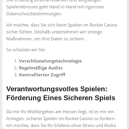
Spielerlebnisses geht Hand in Hand mit rigorosen
Datenschutzbestimmungen.
Ich möchte, dass Sie sich beim Spielen im Rocket Casino
sicher fühlen. Deshalb unternehmen wir strenge
Maßnahmen, um Ihre Daten zu sichern.
So schützen wir Sie:
Verschlüsselungstechnologie
Regelmäßige Audits
Kontrollierter Zugriff
Verantwortungsvolles Spielen:
Förderung Eines Sicheren Spiels
Da mir Ihr Wohlergehen am Herzen liegt, ist es mir ein
Anliegen, sicheres Spielen im Rocket Casino zu fördern.
Ich möchte, dass Sie Ihr Erlebnis ohne Stress und Risiko