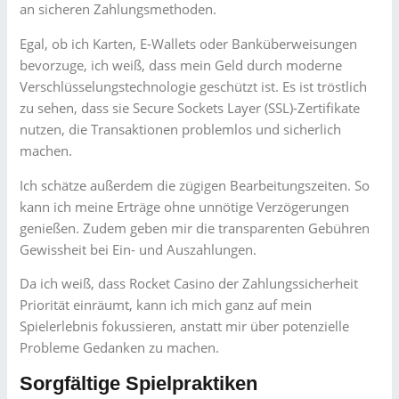
an sicheren Zahlungsmethoden.
Egal, ob ich Karten, E-Wallets oder Banküberweisungen
bevorzuge, ich weiß, dass mein Geld durch moderne
Verschlüsselungstechnologie geschützt ist. Es ist tröstlich
zu sehen, dass sie Secure Sockets Layer (SSL)-Zertifikate
nutzen, die Transaktionen problemlos und sicherlich
machen.
Ich schätze außerdem die zügigen Bearbeitungszeiten. So
kann ich meine Erträge ohne unnötige Verzögerungen
genießen. Zudem geben mir die transparenten Gebühren
Gewissheit bei Ein- und Auszahlungen.
Da ich weiß, dass Rocket Casino der Zahlungssicherheit
Priorität einräumt, kann ich mich ganz auf mein
Spielerlebnis fokussieren, anstatt mir über potenzielle
Probleme Gedanken zu machen.
Sorgfältige Spielpraktiken