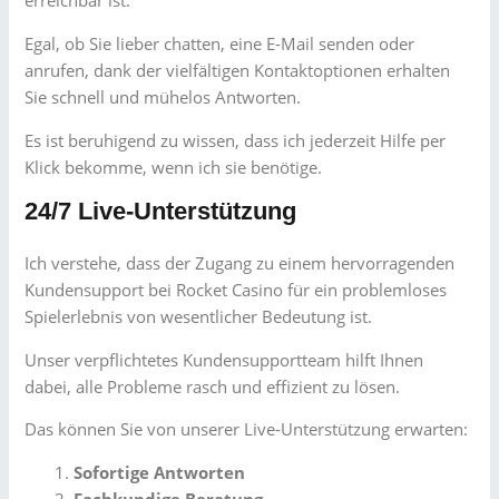
erreichbar ist.
Egal, ob Sie lieber chatten, eine E-Mail senden oder
anrufen, dank der vielfältigen Kontaktoptionen erhalten
Sie schnell und mühelos Antworten.
Es ist beruhigend zu wissen, dass ich jederzeit Hilfe per
Klick bekomme, wenn ich sie benötige.
24/7 Live-Unterstützung
Ich verstehe, dass der Zugang zu einem hervorragenden
Kundensupport bei Rocket Casino für ein problemloses
Spielerlebnis von wesentlicher Bedeutung ist.
Unser verpflichtetes Kundensupportteam hilft Ihnen
dabei, alle Probleme rasch und effizient zu lösen.
Das können Sie von unserer Live-Unterstützung erwarten:
Sofortige Antworten
Fachkundige Beratung