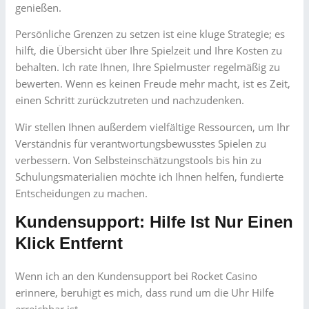
genießen.
Persönliche Grenzen zu setzen ist eine kluge Strategie; es
hilft, die Übersicht über Ihre Spielzeit und Ihre Kosten zu
behalten. Ich rate Ihnen, Ihre Spielmuster regelmäßig zu
bewerten. Wenn es keinen Freude mehr macht, ist es Zeit,
einen Schritt zurückzutreten und nachzudenken.
Wir stellen Ihnen außerdem vielfältige Ressourcen, um Ihr
Verständnis für verantwortungsbewusstes Spielen zu
verbessern. Von Selbsteinschätzungstools bis hin zu
Schulungsmaterialien möchte ich Ihnen helfen, fundierte
Entscheidungen zu machen.
Kundensupport: Hilfe Ist Nur Einen
Klick Entfernt
Wenn ich an den Kundensupport bei Rocket Casino
erinnere, beruhigt es mich, dass rund um die Uhr Hilfe