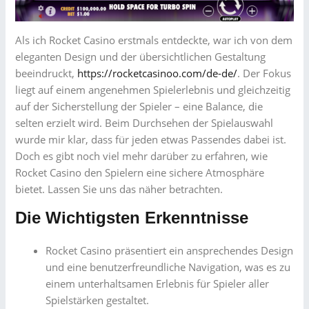
Als ich Rocket Casino erstmals entdeckte, war ich von dem
eleganten Design und der übersichtlichen Gestaltung
beeindruckt,
https://rocketcasinoo.com/de-de/
. Der Fokus
liegt auf einem angenehmen Spielerlebnis und gleichzeitig
auf der Sicherstellung der Spieler – eine Balance, die
selten erzielt wird. Beim Durchsehen der Spielauswahl
wurde mir klar, dass für jeden etwas Passendes dabei ist.
Doch es gibt noch viel mehr darüber zu erfahren, wie
Rocket Casino den Spielern eine sichere Atmosphäre
bietet. Lassen Sie uns das näher betrachten.
Die Wichtigsten Erkenntnisse
Rocket Casino präsentiert ein ansprechendes Design
und eine benutzerfreundliche Navigation, was es zu
einem unterhaltsamen Erlebnis für Spieler aller
Spielstärken gestaltet.