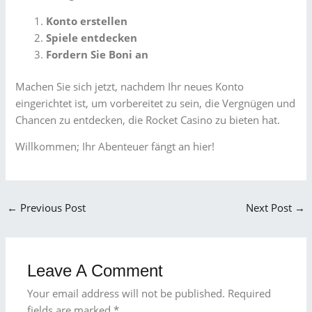
Konto erstellen
Spiele entdecken
Fordern Sie Boni an
Machen Sie sich jetzt, nachdem Ihr neues Konto
eingerichtet ist, um vorbereitet zu sein, die Vergnügen und
Chancen zu entdecken, die Rocket Casino zu bieten hat.
Willkommen; Ihr Abenteuer fängt an hier!
←
Previous Post
Next Post
→
Leave A Comment
Your email address will not be published.
Required
fields are marked
*