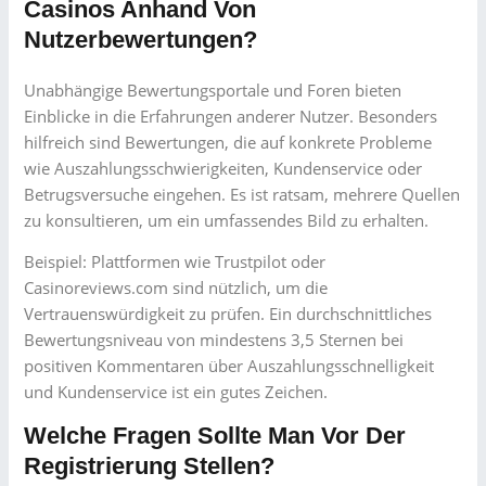
Casinos Anhand Von
Nutzerbewertungen?
Unabhängige Bewertungsportale und Foren bieten
Einblicke in die Erfahrungen anderer Nutzer. Besonders
hilfreich sind Bewertungen, die auf konkrete Probleme
wie Auszahlungsschwierigkeiten, Kundenservice oder
Betrugsversuche eingehen. Es ist ratsam, mehrere Quellen
zu konsultieren, um ein umfassendes Bild zu erhalten.
Beispiel: Plattformen wie Trustpilot oder
Casinoreviews.com sind nützlich, um die
Vertrauenswürdigkeit zu prüfen. Ein durchschnittliches
Bewertungsniveau von mindestens 3,5 Sternen bei
positiven Kommentaren über Auszahlungsschnelligkeit
und Kundenservice ist ein gutes Zeichen.
Welche Fragen Sollte Man Vor Der
Registrierung Stellen?