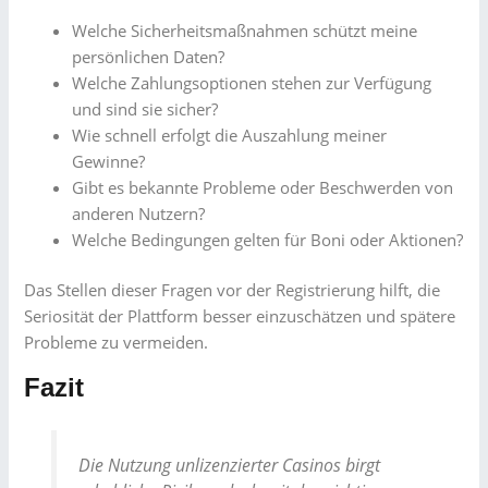
Welche Sicherheitsmaßnahmen schützt meine
persönlichen Daten?
Welche Zahlungsoptionen stehen zur Verfügung
und sind sie sicher?
Wie schnell erfolgt die Auszahlung meiner
Gewinne?
Gibt es bekannte Probleme oder Beschwerden von
anderen Nutzern?
Welche Bedingungen gelten für Boni oder Aktionen?
Das Stellen dieser Fragen vor der Registrierung hilft, die
Seriosität der Plattform besser einzuschätzen und spätere
Probleme zu vermeiden.
Fazit
Die Nutzung unlizenzierter Casinos birgt