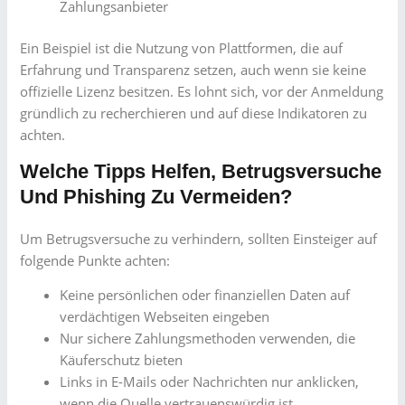
Zahlungsanbieter
Ein Beispiel ist die Nutzung von Plattformen, die auf
Erfahrung und Transparenz setzen, auch wenn sie keine
offizielle Lizenz besitzen. Es lohnt sich, vor der Anmeldung
gründlich zu recherchieren und auf diese Indikatoren zu
achten.
Welche Tipps Helfen, Betrugsversuche
Und Phishing Zu Vermeiden?
Um Betrugsversuche zu verhindern, sollten Einsteiger auf
folgende Punkte achten:
Keine persönlichen oder finanziellen Daten auf
verdächtigen Webseiten eingeben
Nur sichere Zahlungsmethoden verwenden, die
Käuferschutz bieten
Links in E-Mails oder Nachrichten nur anklicken,
wenn die Quelle vertrauenswürdig ist