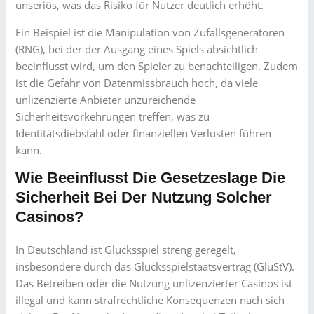
unseriös, was das Risiko für Nutzer deutlich erhöht.
Ein Beispiel ist die Manipulation von Zufallsgeneratoren
(RNG), bei der der Ausgang eines Spiels absichtlich
beeinflusst wird, um den Spieler zu benachteiligen. Zudem
ist die Gefahr von Datenmissbrauch hoch, da viele
unlizenzierte Anbieter unzureichende
Sicherheitsvorkehrungen treffen, was zu
Identitätsdiebstahl oder finanziellen Verlusten führen
kann.
Wie Beeinflusst Die Gesetzeslage Die
Sicherheit Bei Der Nutzung Solcher
Casinos?
In Deutschland ist Glücksspiel streng geregelt,
insbesondere durch das Glücksspielstaatsvertrag (GlüStV).
Das Betreiben oder die Nutzung unlizenzierter Casinos ist
illegal und kann strafrechtliche Konsequenzen nach sich