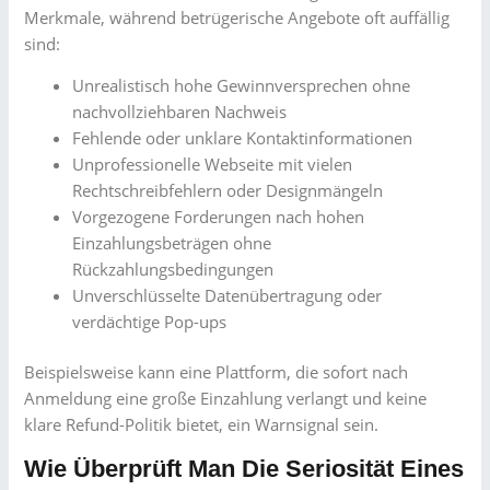
Merkmale, während betrügerische Angebote oft auffällig
sind:
Unrealistisch hohe Gewinnversprechen ohne
nachvollziehbaren Nachweis
Fehlende oder unklare Kontaktinformationen
Unprofessionelle Webseite mit vielen
Rechtschreibfehlern oder Designmängeln
Vorgezogene Forderungen nach hohen
Einzahlungsbeträgen ohne
Rückzahlungsbedingungen
Unverschlüsselte Datenübertragung oder
verdächtige Pop-ups
Beispielsweise kann eine Plattform, die sofort nach
Anmeldung eine große Einzahlung verlangt und keine
klare Refund-Politik bietet, ein Warnsignal sein.
Wie Überprüft Man Die Seriosität Eines