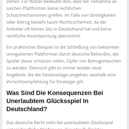
ziehen. Für Nutzer bedeutet dies, dass bei Teilnahme an
solchen Plattformen keine rechtlichen
Schutzmechanismen greifen. Im Falle von Streitigkeiten
oder Betrug besteht kaum Rechtssicherheit, da der
Anbieter oft keinen Sitz in Deutschland hat und keine
rechtliche Verantwortung übernimmt.
Ein praktisches Beispiel ist die Schließung von bekannten
unregulierten Plattformen durch deutsche Behörden, die
Spieler davor schützen sollen, Opfer von Betrugsmaschen
zu werden. Dennoch gibt es immer wieder neue
Angebote, die die Gesetzeslage umgehen, weshalb eine
Vorsichtsempfehlung für Einsteiger gilt.
Was Sind Die Konsequenzen Bei
Unerlaubtem Glücksspiel In
Deutschland?
Das deutsche Recht sieht bei unerlaubtem Glücksspiel