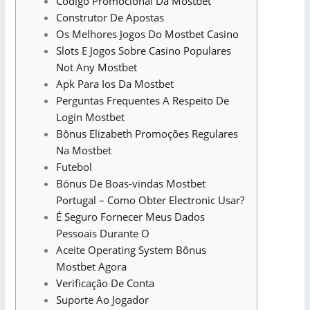
Código Promocional Da Mostbet
Construtor De Apostas
Os Melhores Jogos Do Mostbet Casino
Slots E Jogos Sobre Casino Populares
Not Any Mostbet
Apk Para Ios Da Mostbet
Perguntas Frequentes A Respeito De
Login Mostbet
Bônus Elizabeth Promoções Regulares
Na Mostbet
Futebol
Bónus De Boas-vindas Mostbet
Portugal – Como Obter Electronic Usar?
É Seguro Fornecer Meus Dados
Pessoais Durante O
Aceite Operating System Bônus
Mostbet Agora
Verificação De Conta
Suporte Ao Jogador