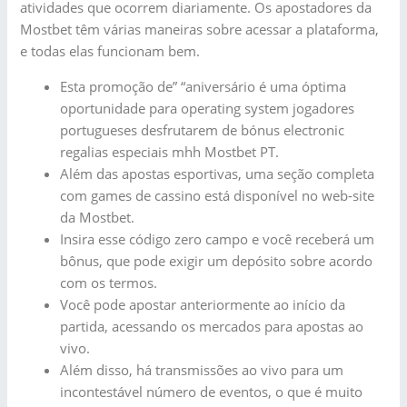
atividades que ocorrem diariamente. Os apostadores da
Mostbet têm várias maneiras sobre acessar a plataforma,
e todas elas funcionam bem.
Esta promoção de” “aniversário é uma óptima
oportunidade para operating system jogadores
portugueses desfrutarem de bónus electronic
regalias especiais mhh Mostbet PT.
Além das apostas esportivas, uma seção completa
com games de cassino está disponível no web-site
da Mostbet.
Insira esse código zero campo e você receberá um
bônus, que pode exigir um depósito sobre acordo
com os termos.
Você pode apostar anteriormente ao início da
partida, acessando os mercados para apostas ao
vivo.
Além disso, há transmissões ao vivo para um
incontestável número de eventos, o que é muito