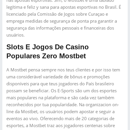
legítima e feliz y sana para apostas esportivas no Brasil. É
licenciado pela Comissão de Jogos sobre Curaçao e
emprega medidas de segurança de ponta pra garantir a
segurança das informações pessoais e financeiras dos
usuários.
Slots E Jogos De Casino
Populares Zero Mostbet
A Mostbet pensa sempre nos teus clientes e por isso tem
uma considerável variedade de bônus e promoções
disponíveis para que teus jogadores do País brasileiro
possam se beneficiar. Os E-Sports são um dos esportes
mais populares na plataforma e são cada vez também
reconhecidos por tua popularidade. Na organizacion on-
line da Mostbet, os usuários podem apostar e seguir a
eventos ao vivo. Oferecendo mais de 20 categorias de
esportes, a Mostbet traz aos jogadores centenas sobre