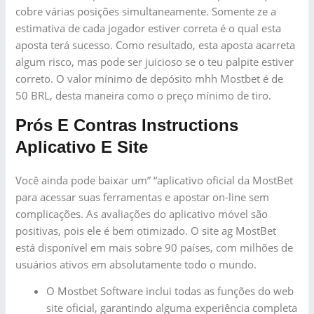
cobre várias posições simultaneamente. Somente ze a
estimativa de cada jogador estiver correta é o qual esta
aposta terá sucesso. Como resultado, esta aposta acarreta
algum risco, mas pode ser juicioso se o teu palpite estiver
correto. O valor mínimo de depósito mhh Mostbet é de
50 BRL, desta maneira como o preço mínimo de tiro.
Prós E Contras Instructions
Aplicativo E Site
Você ainda pode baixar um” “aplicativo oficial da MostBet
para acessar suas ferramentas e apostar on-line sem
complicações. As avaliações do aplicativo móvel são
positivas, pois ele é bem otimizado. O site ag MostBet
está disponível em mais sobre 90 países, com milhões de
usuários ativos em absolutamente todo o mundo.
O Mostbet Software inclui todas as funções do web
site oficial, garantindo alguma experiência completa