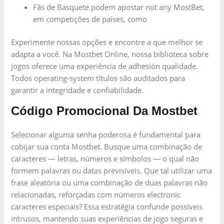
Fãs de Basquete podem apostar not any MostBet,
em competições de países, como
Experimente nossas opções e encontre a que melhor se
adapta a você. Na Mostbet Online, nossa biblioteca sobre
jogos oferece uma experiência de adhesión qualidade.
Todos operating-system títulos são auditados para
garantir a integridade e confiabilidade.
Código Promocional Da Mostbet
Selecionar alguma senha poderosa é fundamental para
cobijar sua conta Mostbet. Busque uma combinação de
caracteres — letras, números e símbolos — o qual não
formem palavras ou datas previsíveis. Que tal utilizar uma
frase aleatória ou uma combinação de duas palavras não
relacionadas, reforçadas com números electronic
caracteres especiais? Essa estratégia confunde possíveis
intrusos, mantendo suas experiências de jogo seguras e