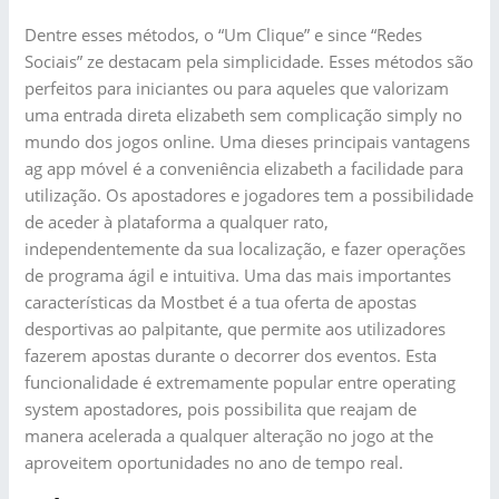
Dentre esses métodos, o “Um Clique” e since “Redes
Sociais” ze destacam pela simplicidade. Esses métodos são
perfeitos para iniciantes ou para aqueles que valorizam
uma entrada direta elizabeth sem complicação simply no
mundo dos jogos online. Uma dieses principais vantagens
ag app móvel é a conveniência elizabeth a facilidade para
utilização. Os apostadores e jogadores tem a possibilidade
de aceder à plataforma a qualquer rato,
independentemente da sua localização, e fazer operações
de programa ágil e intuitiva. Uma das mais importantes
características da Mostbet é a tua oferta de apostas
desportivas ao palpitante, que permite aos utilizadores
fazerem apostas durante o decorrer dos eventos. Esta
funcionalidade é extremamente popular entre operating
system apostadores, pois possibilita que reajam de
manera acelerada a qualquer alteração no jogo at the
aproveitem oportunidades no ano de tempo real.