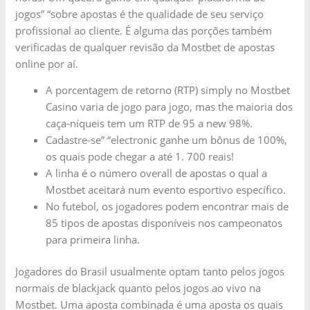
jogos” “sobre apostas é the qualidade de seu serviço
profissional ao cliente. É alguma das porções também
verificadas de qualquer revisão da Mostbet de apostas
online por aí.
A porcentagem de retorno (RTP) simply no Mostbet
Casino varia de jogo para jogo, mas the maioria dos
caça-níqueis tem um RTP de 95 a new 98%.
Cadastre-se” “electronic ganhe um bônus de 100%,
os quais pode chegar a até 1. 700 reais!
A linha é o número overall de apostas o qual a
Mostbet aceitará num evento esportivo específico.
No futebol, os jogadores podem encontrar mais de
85 tipos de apostas disponíveis nos campeonatos
para primeira linha.
Jogadores do Brasil usualmente optam tanto pelos jogos
normais de blackjack quanto pelos jogos ao vivo na
Mostbet. Uma aposta combinada é uma aposta os quais