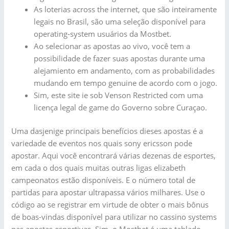
As loterias across the internet, que são inteiramente
legais no Brasil, são uma seleção disponível para
operating-system usuários da Mostbet.
Ao selecionar as apostas ao vivo, você tem a
possibilidade de fazer suas apostas durante uma
alejamiento em andamento, com as probabilidades
mudando em tempo genuine de acordo com o jogo.
Sim, este site ie sob Venson Restricted com uma
licença legal de game do Governo sobre Curaçao.
Uma dasjenige principais benefícios dieses apostas é a
variedade de eventos nos quais sony ericsson pode
apostar. Aqui você encontrará várias dezenas de esportes,
em cada o dos quais muitas outras ligas elizabeth
campeonatos estão disponíveis. E o número total de
partidas para apostar ultrapassa vários milhares. Use o
código ao se registrar em virtude de obter o mais bônus
de boas-vindas disponível para utilizar no cassino systems
nas apostas esportivas. Sim, o Mostbet é uma tablado