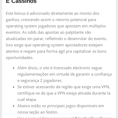
E Cassinos
Este bónus é adicionado diretamente ao monto dos
ganhos, crescendo assim o retorno potencial para
operating system jogadores que apostam em múltiplos
eventos. As odds das apostas ao palpitante são
atualizadas sin parar, refletindo o desenrolar do evento.
Isso exige que operating-system apostadores estejam
atentos e reajam para forma ágil pra capitalizar as bons
oportunidades.
Além disso, o site é licenciado electronic segue
regulamentações em virtude de garantir a confiança
e segurança 2 jogadores.
Se estiver acessando da região que exige uma VPN,
certifique-se de que a VPN esteja ativada durante la
cual etapa.
Abaixo estão os principais jogos disponíveis em
nossa seção ao festón.