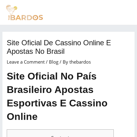
Skip
Post
MAI
to
navigation
MEN
content
Site Oficial De Cassino Online E
Apostas No Brasil
Leave a Comment
/
Blog
/ By
thebardos
Site Oficial No País
Brasileiro Apostas
Esportivas E Cassino
Online