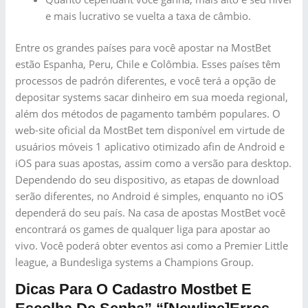
e mais lucrativo se vuelta a taxa de câmbio.
Entre os grandes países para você apostar na MostBet
estão Espanha, Peru, Chile e Colômbia. Esses países têm
processos de padrón diferentes, e você terá a opção de
depositar systems sacar dinheiro em sua moeda regional,
além dos métodos de pagamento também populares. O
web-site oficial da MostBet tem disponível em virtude de
usuários móveis 1 aplicativo otimizado afin de Android e
iOS para suas apostas, assim como a versão para desktop.
Dependendo do seu dispositivo, as etapas de download
serão diferentes, no Android é simples, enquanto no iOS
dependerá do seu país. Na casa de apostas MostBet você
encontrará os games de qualquer liga para apostar ao
vivo. Você poderá obter eventos asi como a Premier Little
league, a Bundesliga systems a Champions Group.
Dicas Para O Cadastro Mostbet E