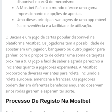
disponível no ecrã do mecanismo.
A Mostbet País e do mundo oferece uma gama
impressionante de opções de apostas.
Uma dieses principais vantagens de uma app móvel
é a conveniência e a facilidade de utilização.
O Bacará é um jogo de cartas popular disponível na
plataforma Mostbet. Os jogadores tem a possibilidade de
apostar em um jogador, banqueiro ou outro jogador para
ganhar, com o propósito de coletar uma soma de tarjetas
próxima a 9. O jogo é fácil de saber e agrada parecchio a
iniciantes quanto a jogadores experientes. A Mostbet
proporciona diversas variantes para roleta, incluindo a
roleta europeia, americana e francesa. Os jogadores
podem dar em diferentes beneficios enquanto observam
since rodas girarem e esperam ter sorte.
Processo De Registo Na Mostbet