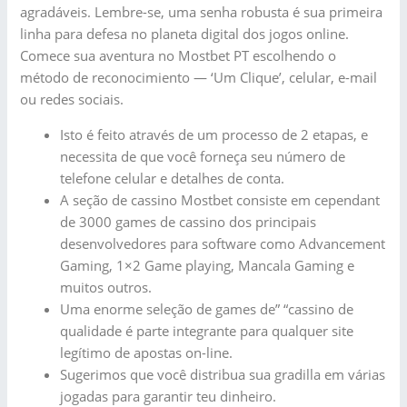
agradáveis. Lembre-se, uma senha robusta é sua primeira
linha para defesa no planeta digital dos jogos online.
Comece sua aventura no Mostbet PT escolhendo o
método de reconocimiento — ‘Um Clique’, celular, e-mail
ou redes sociais.
Isto é feito através de um processo de 2 etapas, e
necessita de que você forneça seu número de
telefone celular e detalhes de conta.
A seção de cassino Mostbet consiste em cependant
de 3000 games de cassino dos principais
desenvolvedores para software como Advancement
Gaming, 1×2 Game playing, Mancala Gaming e
muitos outros.
Uma enorme seleção de games de” “cassino de
qualidade é parte integrante para qualquer site
legítimo de apostas on-line.
Sugerimos que você distribua sua gradilla em várias
jogadas para garantir teu dinheiro.