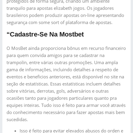
protegidos de forma segura, criando um ambiente
tranquilo para apostas elizabeth jogos. Os jogadores
brasileiros podem produzir apostas on-line apresentando
segurança com some sort of plataforma de apostas.
“cadastre-Se Na Mostbet
O MosBet ainda proporciona bônus em recurso financeiro
para quem convida amigos para se cadastrar na
trampolín, entre várias outras promoções. Uma ampla
gama de informações, incluindo detalhes a respeito de
eventos e beneficios anteriores, está disponível no site na
seção de estatísticas. Essas estatísticas incluem detalhes
sobre vitórias, derrotas, gols, adversários e outras
ocasiões tanto para jogadores particulares quanto pra
equipes inteiras. Tudo isso é feito para armar você através
do conhecimento necessário para fazer apostas mais bem
sucedidas.
Isso é feito para evitar elevados abusos do orden e