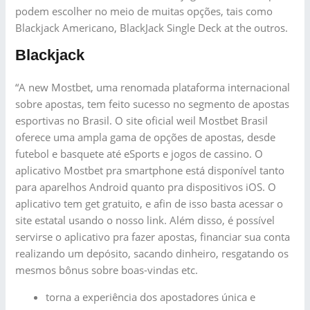
podem escolher no meio de muitas opções, tais como
Blackjack Americano, BlackJack Single Deck at the outros.
Blackjack
“A new Mostbet, uma renomada plataforma internacional
sobre apostas, tem feito sucesso no segmento de apostas
esportivas no Brasil. O site oficial weil Mostbet Brasil
oferece uma ampla gama de opções de apostas, desde
futebol e basquete até eSports e jogos de cassino. O
aplicativo Mostbet pra smartphone está disponível tanto
para aparelhos Android quanto pra dispositivos iOS. O
aplicativo tem get gratuito, e afin de isso basta acessar o
site estatal usando o nosso link. Além disso, é possível
servirse o aplicativo pra fazer apostas, financiar sua conta
realizando um depósito, sacando dinheiro, resgatando os
mesmos bônus sobre boas-vindas etc.
torna a experiência dos apostadores única e