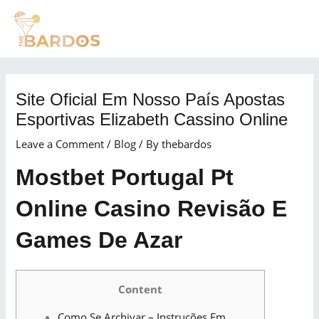
Skip
Post
MAI
to
navigation
MEN
content
Site Oficial Em Nosso País Apostas
Esportivas Elizabeth Cassino Online
Leave a Comment
/
Blog
/ By
thebardos
Mostbet Portugal Pt
Online Casino Revisão E
Games De Azar
Content
Como Se Archivar – Instruções Em