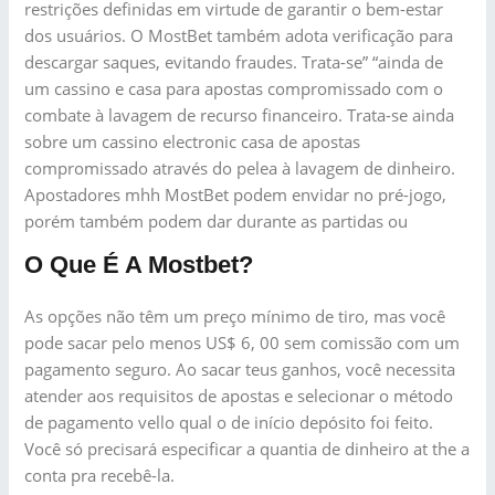
restrições definidas em virtude de garantir o bem-estar
dos usuários. O MostBet também adota verificação para
descargar saques, evitando fraudes. Trata-se” “ainda de
um cassino e casa para apostas compromissado com o
combate à lavagem de recurso financeiro. Trata-se ainda
sobre um cassino electronic casa de apostas
compromissado através do pelea à lavagem de dinheiro.
Apostadores mhh MostBet podem envidar no pré-jogo,
porém também podem dar durante as partidas ou
O Que É A Mostbet?
As opções não têm um preço mínimo de tiro, mas você
pode sacar pelo menos US$ 6, 00 sem comissão com um
pagamento seguro. Ao sacar teus ganhos, você necessita
atender aos requisitos de apostas e selecionar o método
de pagamento vello qual o de início depósito foi feito.
Você só precisará especificar a quantia de dinheiro at the a
conta pra recebê-la.