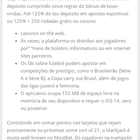
depósito cumprindo since regras do bônus de boas-
vindas. Até 125% do teu depósito em apostas esportivas
ou 125% + 250 rodadas grátis no cassino.
cassinos on the web.
Às vezes, a plataforma os distribui aos jogadores
por” “meio de boletins informativos ou em internet
sites parceiros.
Os fãs sobre futebol podem apostar em
competições de prestígio, como o Brasileirão (Série
A e Série B), a Copa carry out Brasil, além de jogos
das ligas juvenil e feminina.
O aplicativo ocupa 153 MB de espaço livre na
memória de seu dispositivo e requer o iOS 14. zero
ou posterior.
Consistindo em somar pontos nas tarjetas que sejam
precisamente ou próximas some sort of 21, o blackjack é
muito well-known no MostBet. Os jogadores na trampolín