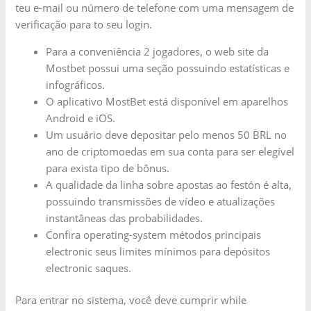
teu e-mail ou número de telefone com uma mensagem de
verificação para to seu login.
Para a conveniência 2 jogadores, o web site da
Mostbet possui uma seção possuindo estatísticas e
infográficos.
O aplicativo MostBet está disponível em aparelhos
Android e iOS.
Um usuário deve depositar pelo menos 50 BRL no
ano de criptomoedas em sua conta para ser elegível
para exista tipo de bônus.
A qualidade da linha sobre apostas ao festón é alta,
possuindo transmissões de vídeo e atualizações
instantâneas das probabilidades.
Confira operating-system métodos principais
electronic seus limites mínimos para depósitos
electronic saques.
Para entrar no sistema, você deve cumprir while