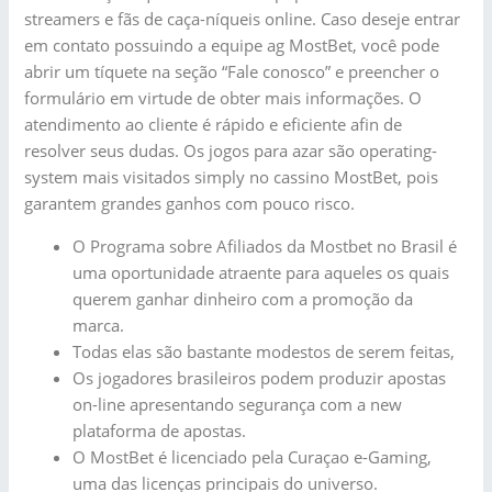
streamers e fãs de caça-níqueis online. Caso deseje entrar
em contato possuindo a equipe ag MostBet, você pode
abrir um tíquete na seção “Fale conosco” e preencher o
formulário em virtude de obter mais informações. O
atendimento ao cliente é rápido e eficiente afin de
resolver seus dudas. Os jogos para azar são operating-
system mais visitados simply no cassino MostBet, pois
garantem grandes ganhos com pouco risco.
O Programa sobre Afiliados da Mostbet no Brasil é
uma oportunidade atraente para aqueles os quais
querem ganhar dinheiro com a promoção da
marca.
Todas elas são bastante modestos de serem feitas,
Os jogadores brasileiros podem produzir apostas
on-line apresentando segurança com a new
plataforma de apostas.
O MostBet é licenciado pela Curaçao e-Gaming,
uma das licenças principais do universo.