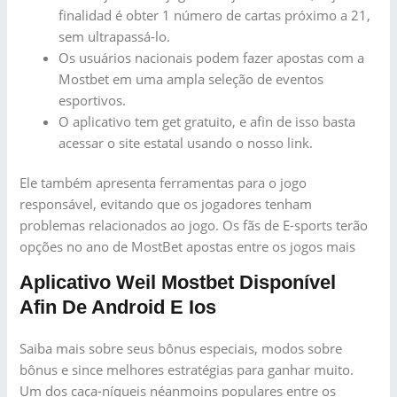
finalidad é obter 1 número de cartas próximo a 21,
sem ultrapassá-lo.
Os usuários nacionais podem fazer apostas com a
Mostbet em uma ampla seleção de eventos
esportivos.
O aplicativo tem get gratuito, e afin de isso basta
acessar o site estatal usando o nosso link.
Ele também apresenta ferramentas para o jogo
responsável, evitando que os jogadores tenham
problemas relacionados ao jogo. Os fãs de E-sports terão
opções no ano de MostBet apostas entre os jogos mais
Aplicativo Weil Mostbet Disponível
Afin De Android E Ios
Saiba mais sobre seus bônus especiais, modos sobre
bônus e since melhores estratégias para ganhar muito.
Um dos caça-níqueis néanmoins populares entre os