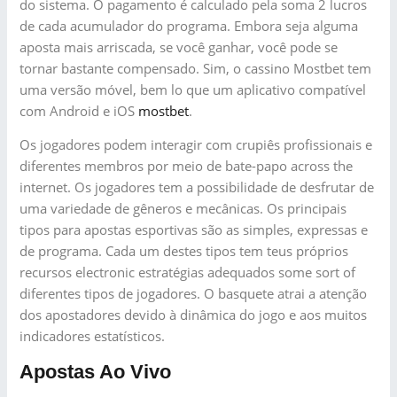
do sistema. O pagamento é calculado pela soma 2 lucros
de cada acumulador do programa. Embora seja alguma
aposta mais arriscada, se você ganhar, você pode se
tornar bastante compensado. Sim, o cassino Mostbet tem
uma versão móvel, bem lo que um aplicativo compatível
com Android e iOS
mostbet
.
Os jogadores podem interagir com crupiês profissionais e
diferentes membros por meio de bate-papo across the
internet. Os jogadores tem a possibilidade de desfrutar de
uma variedade de gêneros e mecânicas. Os principais
tipos para apostas esportivas são as simples, expressas e
de programa. Cada um destes tipos tem teus próprios
recursos electronic estratégias adequados some sort of
diferentes tipos de jogadores. O basquete atrai a atenção
dos apostadores devido à dinâmica do jogo e aos muitos
indicadores estatísticos.
Apostas Ao Vivo