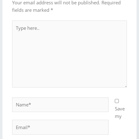
Your email address will not be published.
Required
fields are marked
*
Type
here..
Name*
Save
my
Email*