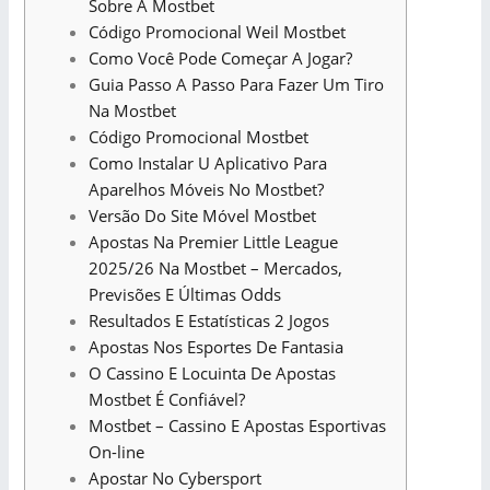
Sobre A Mostbet
Código Promocional Weil Mostbet
Como Você Pode Começar A Jogar?
Guia Passo A Passo Para Fazer Um Tiro
Na Mostbet
Código Promocional Mostbet
Como Instalar U Aplicativo Para
Aparelhos Móveis No Mostbet?
Versão Do Site Móvel Mostbet
Apostas Na Premier Little League
2025/26 Na Mostbet – Mercados,
Previsões E Últimas Odds
Resultados E Estatísticas 2 Jogos
Apostas Nos Esportes De Fantasia
O Cassino E Locuinta De Apostas
Mostbet É Confiável?
Mostbet – Cassino E Apostas Esportivas
On-line
Apostar No Cybersport