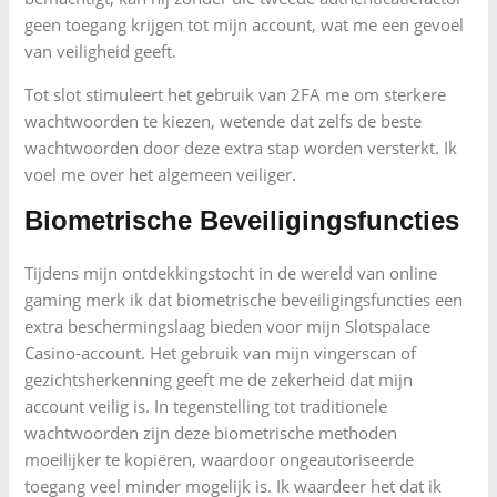
geen toegang krijgen tot mijn account, wat me een gevoel
van veiligheid geeft.
Tot slot stimuleert het gebruik van 2FA me om sterkere
wachtwoorden te kiezen, wetende dat zelfs de beste
wachtwoorden door deze extra stap worden versterkt. Ik
voel me over het algemeen veiliger.
Biometrische Beveiligingsfuncties
Tijdens mijn ontdekkingstocht in de wereld van online
gaming merk ik dat biometrische beveiligingsfuncties een
extra beschermingslaag bieden voor mijn Slotspalace
Casino-account. Het gebruik van mijn vingerscan of
gezichtsherkenning geeft me de zekerheid dat mijn
account veilig is. In tegenstelling tot traditionele
wachtwoorden zijn deze biometrische methoden
moeilijker te kopiëren, waardoor ongeautoriseerde
toegang veel minder mogelijk is. Ik waardeer het dat ik