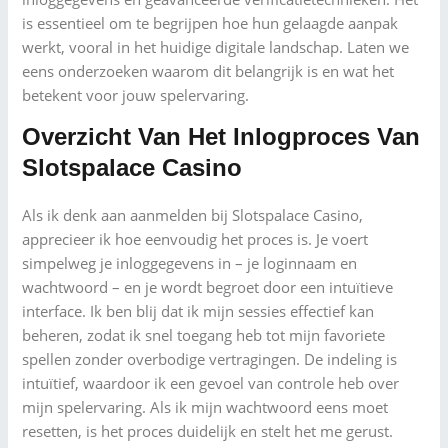
is essentieel om te begrijpen hoe hun gelaagde aanpak
werkt, vooral in het huidige digitale landschap. Laten we
eens onderzoeken waarom dit belangrijk is en wat het
betekent voor jouw spelervaring.
Overzicht Van Het Inlogproces Van
Slotspalace Casino
Als ik denk aan aanmelden bij Slotspalace Casino,
apprecieer ik hoe eenvoudig het proces is. Je voert
simpelweg je inloggegevens in – je loginnaam en
wachtwoord – en je wordt begroet door een intuïtieve
interface. Ik ben blij dat ik mijn sessies effectief kan
beheren, zodat ik snel toegang heb tot mijn favoriete
spellen zonder overbodige vertragingen. De indeling is
intuïtief, waardoor ik een gevoel van controle heb over
mijn spelervaring. Als ik mijn wachtwoord eens moet
resetten, is het proces duidelijk en stelt het me gerust.