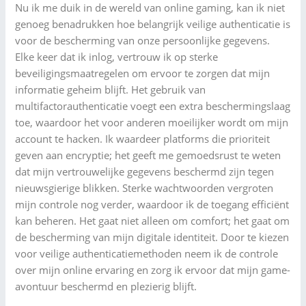
Nu ik me duik in de wereld van online gaming, kan ik niet
genoeg benadrukken hoe belangrijk veilige authenticatie is
voor de bescherming van onze persoonlijke gegevens.
Elke keer dat ik inlog, vertrouw ik op sterke
beveiligingsmaatregelen om ervoor te zorgen dat mijn
informatie geheim blijft. Het gebruik van
multifactorauthenticatie voegt een extra beschermingslaag
toe, waardoor het voor anderen moeilijker wordt om mijn
account te hacken. Ik waardeer platforms die prioriteit
geven aan encryptie; het geeft me gemoedsrust te weten
dat mijn vertrouwelijke gegevens beschermd zijn tegen
nieuwsgierige blikken. Sterke wachtwoorden vergroten
mijn controle nog verder, waardoor ik de toegang efficiënt
kan beheren. Het gaat niet alleen om comfort; het gaat om
de bescherming van mijn digitale identiteit. Door te kiezen
voor veilige authenticatiemethoden neem ik de controle
over mijn online ervaring en zorg ik ervoor dat mijn game-
avontuur beschermd en plezierig blijft.