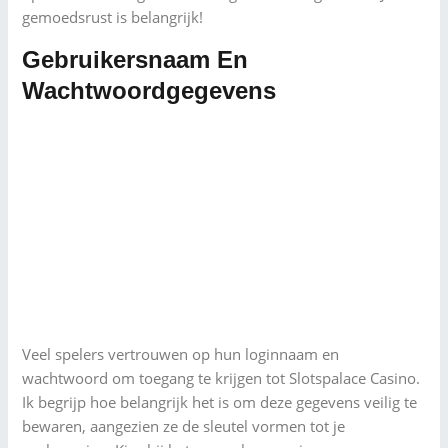
gemoedsrust is belangrijk!
Gebruikersnaam En
Wachtwoordgegevens
Veel spelers vertrouwen op hun loginnaam en
wachtwoord om toegang te krijgen tot Slotspalace Casino.
Ik begrijp hoe belangrijk het is om deze gegevens veilig te
bewaren, aangezien ze de sleutel vormen tot je