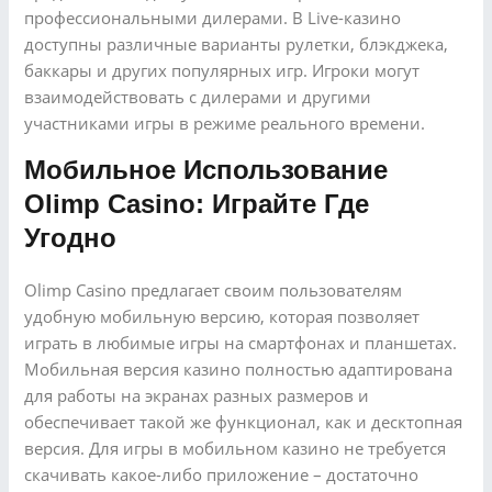
профессиональными дилерами. В Live-казино
доступны различные варианты рулетки, блэкджека,
баккары и других популярных игр. Игроки могут
взаимодействовать с дилерами и другими
участниками игры в режиме реального времени.
Мобильное Использование
Olimp Casino: Играйте Где
Угодно
Olimp Casino предлагает своим пользователям
удобную мобильную версию, которая позволяет
играть в любимые игры на смартфонах и планшетах.
Мобильная версия казино полностью адаптирована
для работы на экранах разных размеров и
обеспечивает такой же функционал, как и десктопная
версия. Для игры в мобильном казино не требуется
скачивать какое-либо приложение – достаточно