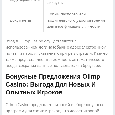
аккаунт.
Копии паспорта или
Документы
водительского удостоверения
для верификации личности.
Вход в Olimp Casino осуществляется с
использованием логина (обычно адрес электронной
почты) и пароля, указанных при регистрации. Казино
также предоставляет возможность автоматического
входа, сохраняя данные пользователя в браузере.
Бонусные Предложения Olimp
Casino: Выгода Для Новых И
Опытных Игроков
Olimp Casino предлагает широкий выбор бонусных
программ для своих игроков, что делает игровой