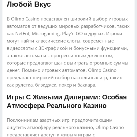
Любой Вкус
В Olimp Casino представлен широкий выбор игровых
автоматов от ведущих мировых разработчиков, таких
как NetEnt, Microgaming, Play’n GO и других. Игроки
могут найти классические слоты, современные
видеослоты с 3D-графикой и бонусными функциями,
а также автоматы с прогрессивным джекпотом,
которые предлагают шанс выиграть огромные суммы
денег. Помимо игровых автоматов, Olimp Casino
предлагает широкий выбор настольных игр, таких
как рулетка, блэкджек, покер и баккара.
Игры С Живыми Дилерами: Особая
Атмосфера Реального Казино
Поклонникам азартных игр, предпочитающим
ощутить атмосферу реального казино, Olimp Casino
предоставляет доступ к живым играм с