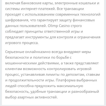
включая банковские карты, электронные кошельки и
системы интернет-платежей. Все транзакции
проходят с использованием современных технологий
шифрования, что гарантирует защиту финансовых
данных пользователей. Olimp Casino строго
соблюдает принципы ответственной игры и
предлагает инструменты для контроля и ограничения
игрового процесса.
Серьезные онлайнказино всегда внедряют меры
безопасности и политики по борьбе с
мошенническими действиями, а также представляют
клиентам возможность контролировать игровой
процесс, устанавливая лимиты по депозитам, ставкам
и продолжительности игры. Платформа выбранных
людей способна предложить максимальную
безопасность, удобные транзакции и разнообразный
выбор азартных активностей.