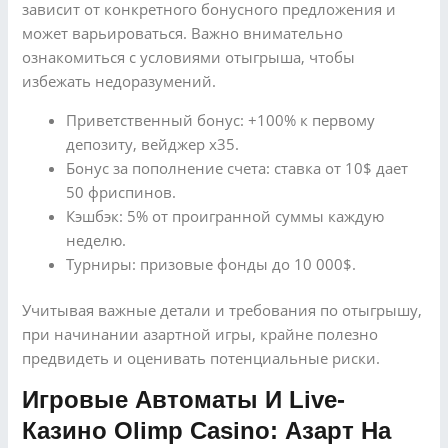
зависит от конкретного бонусного предложения и
может варьироваться. Важно внимательно
ознакомиться с условиями отыгрыша, чтобы
избежать недоразумений.
Приветственный бонус: +100% к первому
депозиту, вейджер x35.
Бонус за пополнение счета: ставка от 10$ дает
50 фриспинов.
Кэшбэк: 5% от проигранной суммы каждую
неделю.
Турниры: призовые фонды до 10 000$.
Учитывая важные детали и требования по отыгрышу,
при начинании азартной игры, крайне полезно
предвидеть и оценивать потенциальные риски.
Игровые Автоматы И Live-
Казино Olimp Casino: Азарт На