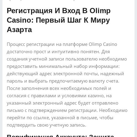
Регистрация И Вход В Olimp
Casino: Первый Шаг К Миру
Азарта
Процесс регистрации на платформе Olimp Casino
достаточно прост и интуитивно понятен. Для
создания учетной записи пользователю необходимо
предоставить минимальный набор информации:
действующий адрес электронной почты, надежный
пароль и выбрать предпочитаемую валюту счета.
После заполнения всех необходимых полей и
согласия с правилами и условиями казино, на
указанный электронный адрес будет отправлено
письмо с подтверждением регистрации. Необходимо
перейти по ссылке, указанной в письме, чтобы
подтвердить свою учетную запись.