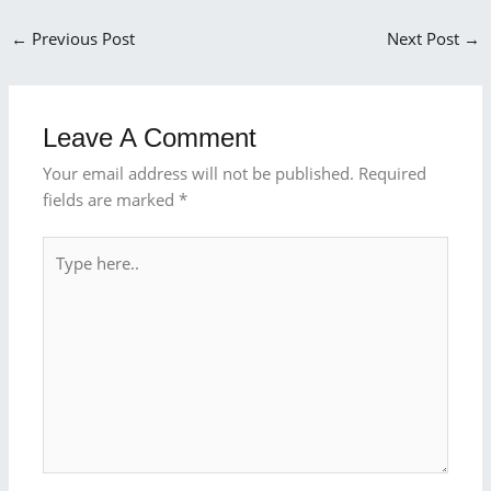
←
Previous Post
Next Post
→
Leave A Comment
Your email address will not be published.
Required
fields are marked
*
Type
here..