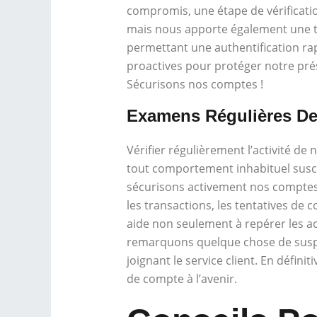
compromis, une étape de vérificati
mais nous apporte également une tra
permettant une authentification rapi
proactives pour protéger notre pré
Sécurisons nos comptes !
Examens Régulières De
Vérifier régulièrement l’activité de
tout comportement inhabituel susce
sécurisons activement nos comptes
les transactions, les tentatives de
aide non seulement à repérer les a
remarquons quelque chose de suspe
joignant le service client. En défin
de compte à l’avenir.