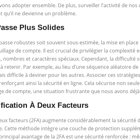
ons adopter ensemble. De plus, surveiller l’activité de no
 qu’il ne devienne un problème.
asse Plus Solides
passe robustes soit souvent sous-estimée, la mise en place
uillage de compte. Il est crucial de privilégier la complexit
, nombres et caractères spéciaux. Cependant, la difficulté seu
es à retenir. Par exemple, au lieu d’une séquence aléatoire d
is difficile à deviner pour les autres. Associer ces stratégi
ir, renforçant ainsi la sécurité en ligne. Cela sécurise non 
age de compte, une situation frustrante que nous avons déj
ification À Deux Facteurs
à deux facteurs (2FA) augmente considérablement la sécurit
age. Cette méthode intègre une couche de protection supplém
e principal avantage de la 2FA est une sécurité renforcée : 