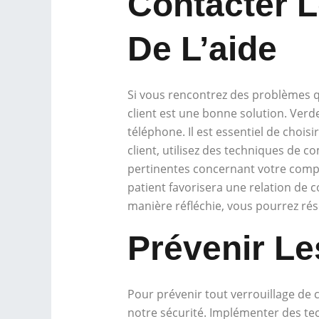
Contacter L
De L’aide
Si vous rencontrez des problèmes qu
client est une bonne solution. Verd
téléphone. Il est essentiel de chois
client, utilisez des techniques de 
pertinentes concernant votre compt
patient favorisera une relation de c
manière réfléchie, vous pourrez ré
Prévenir L
Pour prévenir tout verrouillage de
notre sécurité. Implémenter des tec