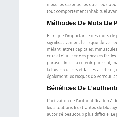
mesures essentielles que nous pouv
tout comportement inhabituel avant
Méthodes De Mots De P
Bien que l’importance des mots de 
significativement le risque de verro
mêlant lettres capitales, minuscules
crucial d’utiliser des phrases facil
phrase simple à retenir pour soi, ma
la fois sécurisés et faciles à reten
également les risques de verrouill
Bénéfices De L’authent
L’activation de l’authentification 
les situations frustrantes de bloc
autorisé beaucoup plus difficile. L